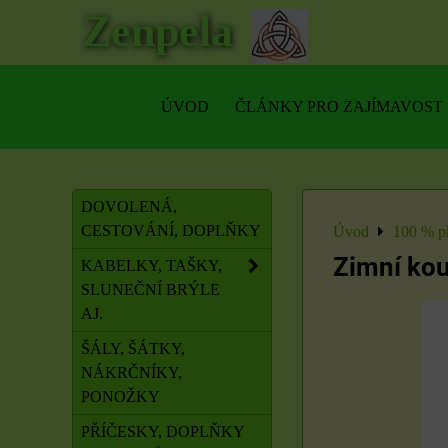
Zenpela
ÚVOD
ČLÁNKY PRO ZAJÍMAVOST
DOVOLENÁ,
CESTOVÁNÍ, DOPLŇKY
Úvod
100 % př
Zimní kou
KABELKY, TAŠKY,
SLUNEČNÍ BRÝLE
AJ.
ŠÁLY, ŠÁTKY,
NÁKRČNÍKY,
PONOŽKY
PŘÍČESKY, DOPLŇKY