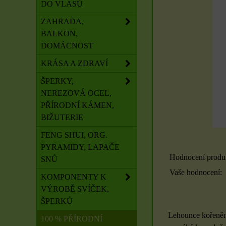
DO VLASŮ
ZAHRADA,
BALKON,
DOMÁCNOST
KRÁSA A ZDRAVÍ
ŠPERKY,
NEREZOVÁ OCEL,
PŘÍRODNÍ KÁMEN,
BIŽUTERIE
FENG SHUI, ORG.
PYRAMIDY, LAPAČE
Hodnocení produ
SNŮ
Vaše hodnocení:
KOMPONENTY K
VÝROBĚ SVÍČEK,
ŠPERKŮ
Lehounce kořeněn
100 % PŘÍRODNÍ