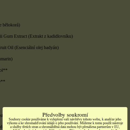
e bělokorá)
rii Gum Extract (Extrakt z kadidlovníku)
ruit Oil (Esenciální olej badyán)
marin)
ol**
e**
Předvolby soukromí
t esenciálního oleje
Soubory cookie používáme k vylepšení vaší návštěvy tohoto webu, k analýze jeho
výkonu a ke shromažďování údajů o jeho používání. Můžeme k tomu použít nástroje
děné na kůži, chraňte oči a uchovávejte mimo dosah dětí.
a služby třetích stran a shromážděná data mohou být přenášena partnerům v EU,