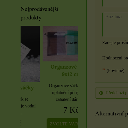
Nejprodávanější
produkty
Zadejte prosí
Hodnocení pr
Organzové sáčky
Organzové sáčky 
*
(Povinné)
9x12 cm
cm
Organzové sáčky najdou
Organzové sáčky najd
sáčky
uplatnění při rychlém
Předchozí p
uplatnění při rychlé
k se
zabalení dárků,...
zabalení dárků,...
je vodní
7 Kč
5 Kč
Alternativní 
.
ZVOLTE VARIANTU
ZVOLTE VARIANT