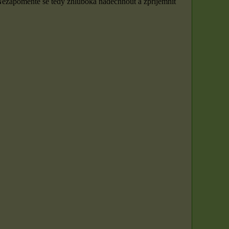
 Nezapomeňte se tedy zhluboka nadechnout a zpříjemnit