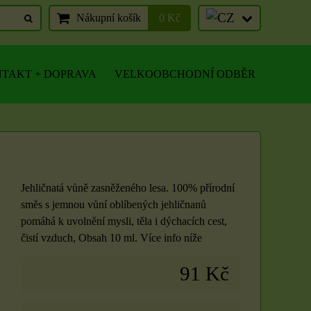
Nákupní košík
0 Kč
TAKT + DOPRAVA
VELKOOBCHODNÍ ODBĚR
Jehličnatá vůně zasněženého lesa. 100% přírodní
směs s jemnou vůní oblíbených jehličnanů
pomáhá k uvolnění mysli, těla i dýchacích cest,
čistí vzduch, Obsah 10 ml. Více info níže
91 Kč