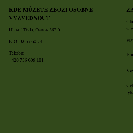
KDE MŮŽETE ZBOŽÍ OSOBNĚ
Z
VYZVEDNOUT
Chc
zav
Hlavní Třída, Ostrov 363 01
Pla
IČO: 02 55 60 73
Telefon:
Em
+420 736 609 181
Váš
Čeh
týk