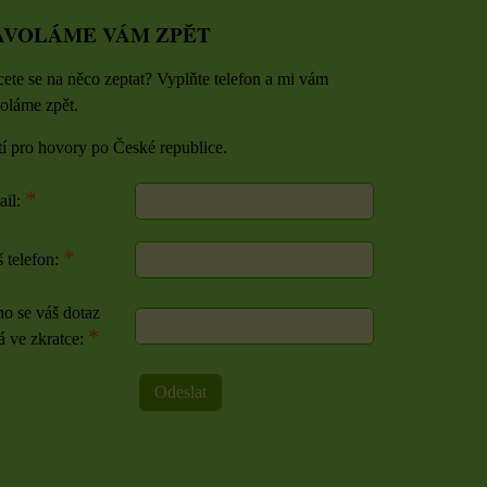
AVOLÁME VÁM ZPĚT
ete se na něco zeptat? Vyplňte telefon a mi vám
oláme zpět.
tí pro hovory po České republice.
*
ail:
*
 telefon:
o se váš dotaz
*
á ve zkratce:
Odeslat