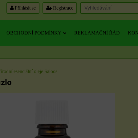
Přihlásit se
Registrace
OBCHODNÍ PODMÍNKY
REKLAMAČNÍ ŘÁD
KON
írodní esenciální oleje Saloos
zlo