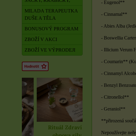
SÁČKY, KRABIČKY,
- Eugenol**
MILADA TERAPEUTKA
- Cinnamal**
DUŠE A TĚLA
- Abies Alba (Jedl
BONUSOVÝ PROGRAM
- Boswellia Carte
ZBOŽÍ V AKCI
- Illicium Verum F
ZBOŽÍ VE VÝPRODEJI
- Coumarin** (Ku
- Cinnamyl Alcoh
- Benzyl Benzoat
- Citronellol**
- Geraniol**
**přirozená součás
Rituál Zdraví a
Nepoužívejte neře
obnova síly