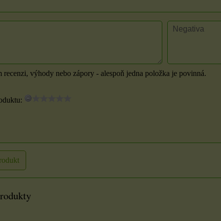
m recenzi, výhody nebo zápory - alespoň jedna položka je povinná.
oduktu:
7x9
Samolepky na knoty
2 cm
ou
rodukt
m
Nálepky knotu jsou
oboustranné lepicí kolečka,
produkty
pro upevnění knotu...
23 Kč
U