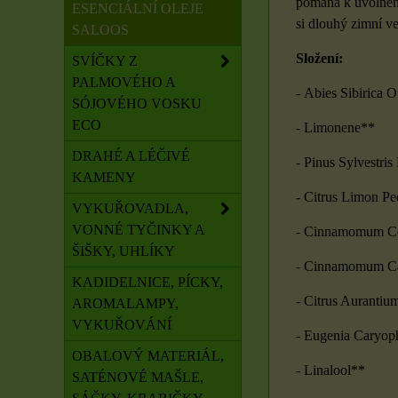
pomáhá k uvolnění
ESENCIÁLNÍ OLEJE
si dlouhý zimní ve
SALOOS
Složení:
SVÍČKY Z
PALMOVÉHO A
- Abies Sibirica Oi
SÓJOVÉHO VOSKU
ECO
- Limonene**
DRAHÉ A LÉČIVÉ
- Pinus Sylvestris 
KAMENY
- Citrus Limon Pee
VYKUŘOVADLA,
VONNÉ TYČINKY A
- Cinnamomum Ceyl
ŠIŠKY, UHLÍKY
- Cinnamomum Cam
KADIDELNICE, PÍCKY,
- Citrus Aurantiu
AROMALAMPY,
VYKUŘOVÁNÍ
- Eugenia Caryophy
OBALOVÝ MATERIÁL,
- Linalool**
SATÉNOVÉ MAŠLE,