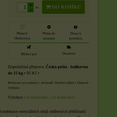
DO KOŠÍKU
ks
Přidat k
Přidat do
Dotaz k
Oblíbeným
seznamu
produktu
Doručení
Hlídací pes
Česká pošta - balíkovna
do 15 kg
•
95 Kč
•
Osobní odběr v Ostrově -
výdejna
Výrobce:
Od dodavatele, Od dodávateľa
ombinace esenciálních olejů oblíbených jehličnanů