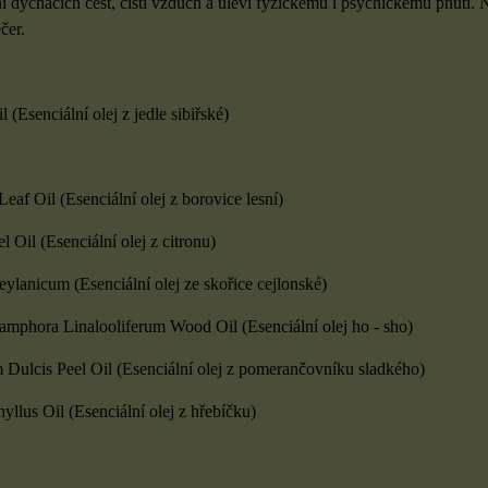
 dýchacích cest, čistí vzduch a uleví fyzickému i psychickému pnutí.
čer.
l (Esenciální olej z jedle sibiřské)
Leaf Oil (Esenciální olej z borovice lesní)
l Oil (Esenciální olej z citronu)
anicum (Esenciální olej ze skořice cejlonské)
phora Linalooliferum Wood Oil (Esenciální olej ho - sho)
m Dulcis Peel Oil (Esenciální olej z pomerančovníku sladkého)
llus Oil (Esenciální olej z hřebíčku)