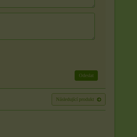
Svíčka - velikost,
vůně a barva dle
výběru
Odeslat
Organzové sáčky 5 x
S vůní máty, třešně či
7 cm
vanilky. Sami si zvolte
Následující produkt
barvu a vůni z...
Organzové sáčky najdou
uplatnění při rychlém
85 Kč
zabalení dárků,...
4 Kč
ZVOLTE VARIANTU