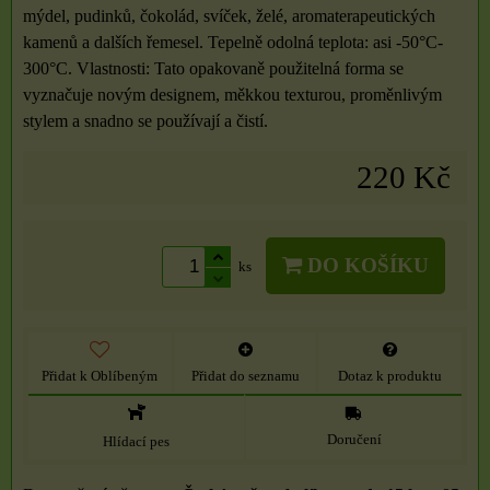
mýdel, pudinků, čokolád, svíček, želé, aromaterapeutických
kamenů a dalších řemesel. Tepelně odolná teplota: asi -50°C-
300°C. Vlastnosti: Tato opakovaně použitelná forma se
vyznačuje novým designem, měkkou texturou, proměnlivým
stylem a snadno se používají a čistí.
220 Kč
DO KOŠÍKU
ks
Přidat k Oblíbeným
Přidat do seznamu
Dotaz k produktu
Doručení
Hlídací pes