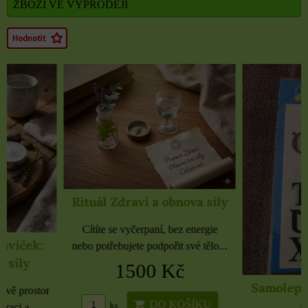
ZBOŽÍ VE VÝPRODEJI
Rituál Zdraví a obnova síly
Cítíte se vyčerpaní, bez energie
nebo potřebujete podpořit své tělo...
1500 Kč
Samolepky černé 
rozbaleno
DO KOŠÍKU
ks