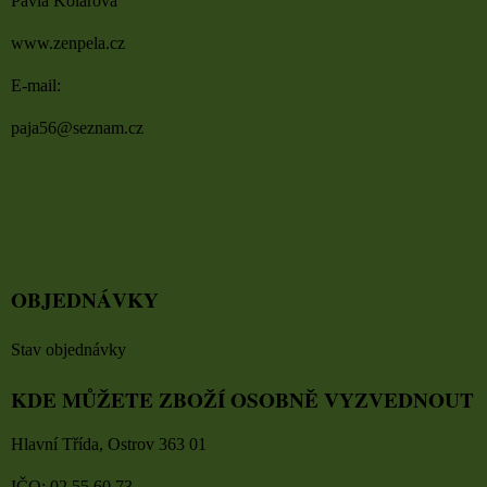
Pavla Kolářová
www.zenpela.cz
E-mail:
paja56@seznam.cz
OBJEDNÁVKY
Stav objednávky
KDE MŮŽETE ZBOŽÍ OSOBNĚ VYZVEDNOUT
Hlavní Třída, Ostrov 363 01
IČO: 02 55 60 73