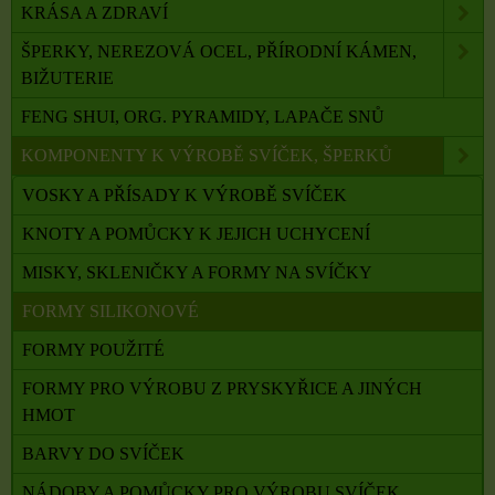
KRÁSA A ZDRAVÍ
ŠPERKY, NEREZOVÁ OCEL, PŘÍRODNÍ KÁMEN,
BIŽUTERIE
FENG SHUI, ORG. PYRAMIDY, LAPAČE SNŮ
KOMPONENTY K VÝROBĚ SVÍČEK, ŠPERKŮ
VOSKY A PŘÍSADY K VÝROBĚ SVÍČEK
KNOTY A POMŮCKY K JEJICH UCHYCENÍ
MISKY, SKLENIČKY A FORMY NA SVÍČKY
FORMY SILIKONOVÉ
FORMY POUŽITÉ
FORMY PRO VÝROBU Z PRYSKYŘICE A JINÝCH
HMOT
BARVY DO SVÍČEK
NÁDOBY A POMŮCKY PRO VÝROBU SVÍČEK