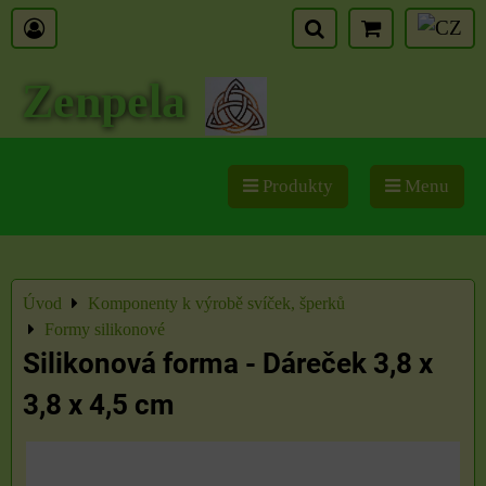
Zenpela
Produkty
Menu
Úvod
Komponenty k výrobě svíček, šperků
Formy silikonové
Silikonová forma - Dáreček 3,8 x
3,8 x 4,5 cm