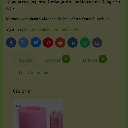
Česká pošta - balíkovna do 15 kg
•
95
Kč
•
Osobní odběr v Ostrově - výdejna
Výrobce:
Od dodavatele, Od dodávateľa
Bluesky
Twitter
Facebook
Pinterest
Reddit
LinkedIn
WhatsApp
E-
mail
0
0
Galerie
Recenze
Diskuse
Dotaz k produktu
Galerie