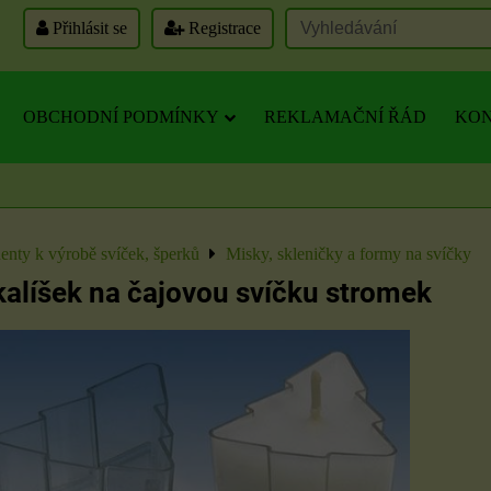
Přihlásit se
Registrace
OBCHODNÍ PODMÍNKY
REKLAMAČNÍ ŘÁD
KON
nty k výrobě svíček, šperků
Misky, skleničky a formy na svíčky
kalíšek na čajovou svíčku stromek