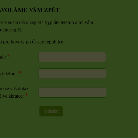
AVOLÁME VÁM ZPĚT
ete se na něco zeptat? Vyplňte telefon a mi vám
oláme zpět.
tí pro hovory po České republice.
*
ail:
*
 telefon:
o se váš dotaz
*
á ve zkratce:
Odeslat