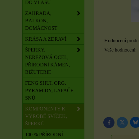
DO VLASŮ
ZAHRADA,
BALKON,
DOMÁCNOST
KRÁSA A ZDRAVÍ
Hodnocení produ
Vaše hodnocení:
ŠPERKY,
NEREZOVÁ OCEL,
PŘÍRODNÍ KÁMEN,
BIŽUTERIE
FENG SHUI, ORG.
PYRAMIDY, LAPAČE
SNŮ
KOMPONENTY K
VÝROBĚ SVÍČEK,
ŠPERKŮ
B
Twitter
Facebook
100 % PŘÍRODNÍ