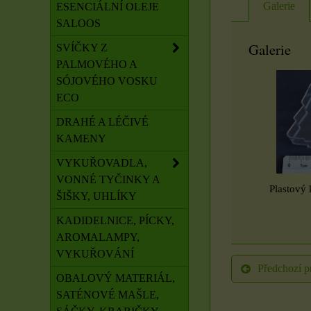
Galerie
ESENCIÁLNÍ OLEJE
SALOOS
Galerie
SVÍČKY Z
PALMOVÉHO A
SÓJOVÉHO VOSKU
ECO
DRAHÉ A LÉČIVÉ
KAMENY
VYKUŘOVADLA,
VONNÉ TYČINKY A
Plastový 
ŠIŠKY, UHLÍKY
KADIDELNICE, PÍCKY,
AROMALAMPY,
VYKUŘOVÁNÍ
Předchozí p
OBALOVÝ MATERIÁL,
SATÉNOVÉ MAŠLE,