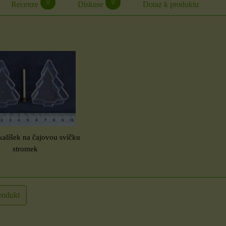
0
0
Recenze
Diskuse
Dotaz k produktu
kalíšek na čajovou svíčku
stromek
rodukt