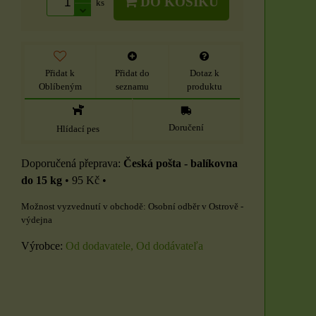
DO KOŠÍKU
ks
Přidat k
Přidat do
Dotaz k
Oblíbeným
seznamu
produktu
Doručení
Hlídací pes
Česká pošta - balíkovna
do 15 kg
•
95 Kč
•
Osobní odběr v Ostrově -
výdejna
Výrobce:
Od dodavatele, Od dodávateľa