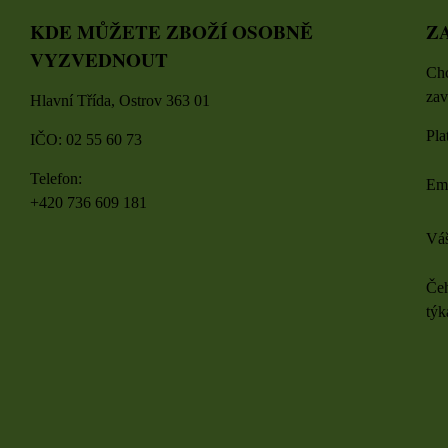
KDE MŮŽETE ZBOŽÍ OSOBNĚ
Z
VYZVEDNOUT
Chc
zav
Hlavní Třída, Ostrov 363 01
Pla
IČO: 02 55 60 73
Telefon:
Em
+420 736 609 181
Váš
Čeh
týk