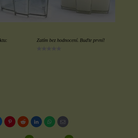
ktu:
Zatím bez hodnocení. Buďte první!
luesky
Pinterest
Reddit
LinkedIn
WhatsApp
E-
mail