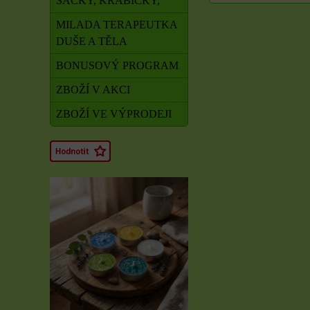
SÁČKY, KRABIČKY,
MILADA TERAPEUTKA
DUŠE A TĚLA
BONUSOVÝ PROGRAM
ZBOŽÍ V AKCI
ZBOŽÍ VE VÝPRODEJI
Rituál Zdraví a
obnova síly