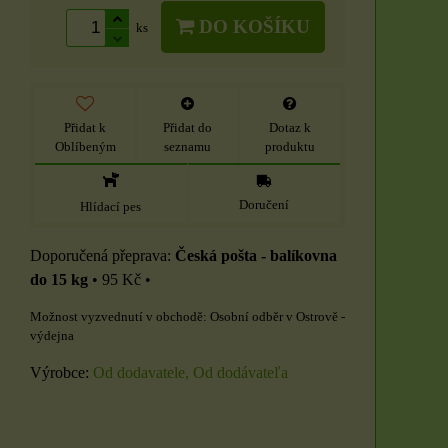
DO KOŠÍKU
ks
Přidat k
Přidat do
Dotaz k
Oblíbeným
seznamu
produktu
Doručení
Hlídací pes
Česká pošta - balíkovna
do 15 kg
•
95 Kč
•
Osobní odběr v Ostrově -
výdejna
Výrobce:
Od dodavatele, Od dodávateľa