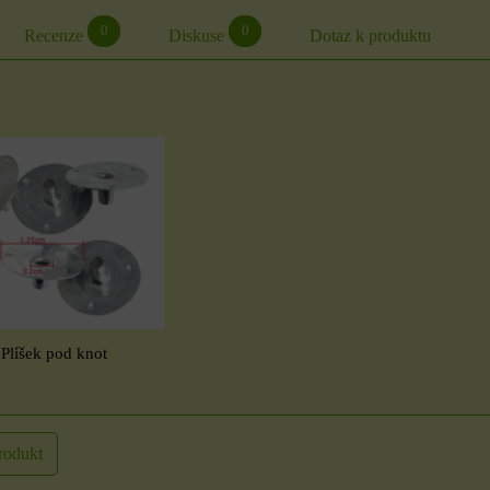
0
0
Recenze
Diskuse
Dotaz k produktu
Plíšek pod knot
rodukt