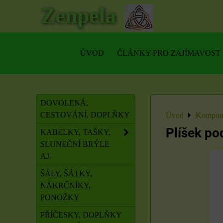
Zenpela
ÚVOD
ČLÁNKY PRO ZAJÍMAVOST
DOVOLENÁ,
CESTOVÁNÍ, DOPLŇKY
Úvod
Kompone
Plíšek po
KABELKY, TAŠKY,
SLUNEČNÍ BRÝLE
AJ.
ŠÁLY, ŠÁTKY,
NÁKRČNÍKY,
PONOŽKY
PŘÍČESKY, DOPLŇKY