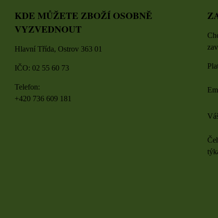
KDE MŮŽETE ZBOŽÍ OSOBNĚ
Z
VYZVEDNOUT
Chc
zav
Hlavní Třída, Ostrov 363 01
Pla
IČO: 02 55 60 73
Telefon:
Em
+420 736 609 181
Váš
Čeh
týk