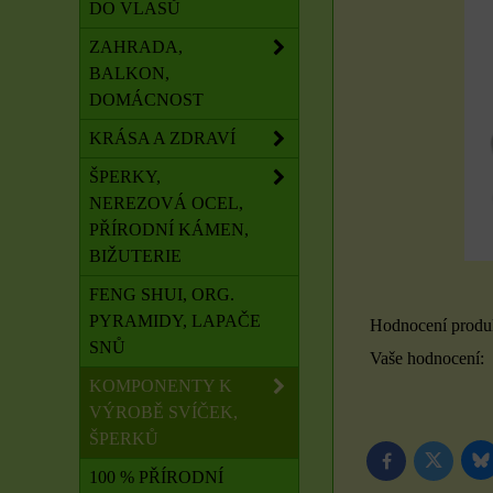
DO VLASŮ
ZAHRADA,
BALKON,
DOMÁCNOST
KRÁSA A ZDRAVÍ
ŠPERKY,
NEREZOVÁ OCEL,
PŘÍRODNÍ KÁMEN,
BIŽUTERIE
FENG SHUI, ORG.
PYRAMIDY, LAPAČE
Hodnocení produ
SNŮ
Vaše hodnocení:
KOMPONENTY K
VÝROBĚ SVÍČEK,
ŠPERKŮ
B
Twitter
Facebook
100 % PŘÍRODNÍ