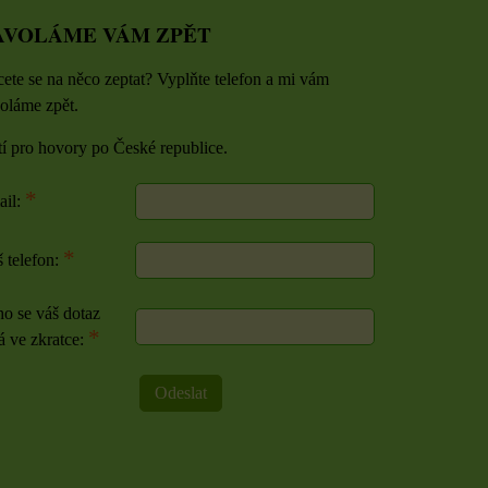
AVOLÁME VÁM ZPĚT
ete se na něco zeptat? Vyplňte telefon a mi vám
oláme zpět.
tí pro hovory po České republice.
*
ail:
*
 telefon:
o se váš dotaz
*
á ve zkratce:
Odeslat