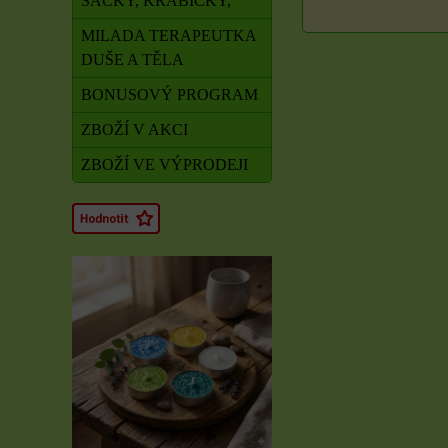
SÁČKY, KRABIČKY,
MILADA TERAPEUTKA
DUŠE A TĚLA
BONUSOVÝ PROGRAM
ZBOŽÍ V AKCI
ZBOŽÍ VE VÝPRODEJI
Rituál Zdraví a
obnova síly