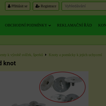
Přihlásit se
Registrace
OBCHODNÍ PODMÍNKY
REKLAMAČNÍ ŘÁD
KON
nty k výrobě svíček, šperků
Knoty a pomůcky k jejich uchycení
d knot