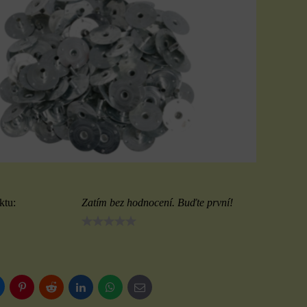
ktu:
Zatím bez hodnocení. Buďte první!
luesky
Pinterest
Reddit
LinkedIn
WhatsApp
E-
mail