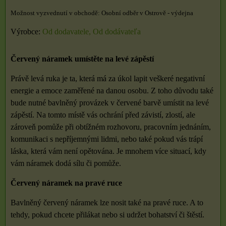
Osobní odběr v Ostrově - výdejna
Výrobce:
Od dodavatele, Od dodávateľa
Červený náramek umístěte na levé zápěstí
Právě levá ruka je ta, která má za úkol lapit veškeré negativní
energie a emoce zaměřené na danou osobu. Z toho důvodu také
bude nutné bavlněný provázek v červené barvě umístit na levé
zápěstí. Na tomto místě vás ochrání před závistí, zlostí, ale
zároveň pomůže při obtížném rozhovoru, pracovním jednáním,
komunikaci s nepříjemnými lidmi, nebo také pokud vás trápí
láska, která vám není opětována. Je mnohem více situací, kdy
vám náramek dodá sílu či pomůže.
Červený náramek na pravé ruce
Bavlněný červený náramek lze nosit také na pravé ruce. A to
tehdy, pokud chcete přilákat nebo si udržet bohatství či štěstí.