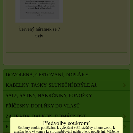
Červený náramek se 7
uzly
DOVOLENÁ, CESTOVÁNÍ, DOPLŇKY
KABELKY, TAŠKY, SLUNEČNÍ BRÝLE AJ.
ŠÁLY, ŠÁTKY, NÁKRČNÍKY, PONOŽKY
PŘÍČESKY, DOPLŇKY DO VLASŮ
ZAHRADA, BALKON, DOMÁCNOST
Předvolby soukromí
KRÁSA A ZDRAVÍ
Soubory cookie používáme k vylepšení vaší návštěvy tohoto webu, k
analýze jeho výkonu a ke shromažďování údajů o jeho používání. Můžeme