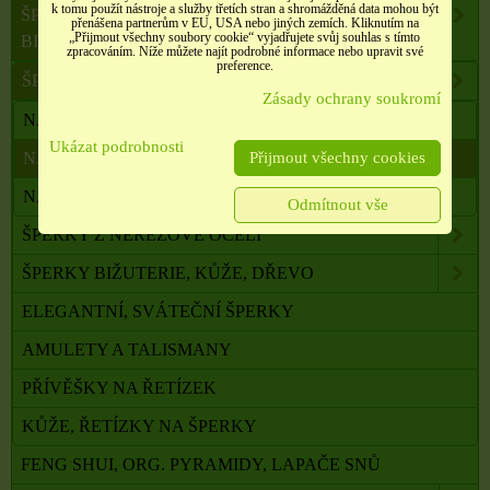
k tomu použít nástroje a služby třetích stran a shromážděná data mohou být
ŠPERKY, NEREZOVÁ OCEL, PŘÍRODNÍ KÁMEN,
přenášena partnerům v EU, USA nebo jiných zemích. Kliknutím na
„Přijmout všechny soubory cookie“ vyjadřujete svůj souhlas s tímto
BIŽUTERIE
zpracováním. Níže můžete najít podrobné informace nebo upravit své
preference.
ŠPERKY Z PŘÍRODNÍCH LÉČIVÝCH MINERÁLŮ
Zásady ochrany soukromí
NÁHRDELNÍKY
Ukázat podrobnosti
Přijmout všechny cookies
NÁRAMKY
NÁUŠNICE
Odmítnout vše
ŠPERKY Z NEREZOVÉ OCELI
ŠPERKY BIŽUTERIE, KŮŽE, DŘEVO
ELEGANTNÍ, SVÁTEČNÍ ŠPERKY
AMULETY A TALISMANY
PŘÍVĚŠKY NA ŘETÍZEK
KŮŽE, ŘETÍZKY NA ŠPERKY
FENG SHUI, ORG. PYRAMIDY, LAPAČE SNŮ