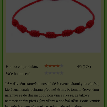
Hodnocení produktu:
4
/
5
(
17
x)
Vaše hodnocení:
Již v dávném starověku nosili lidé červené náramky na zápěstí,
které znamenaly ochranu před neštěstím. K tomuto červenému
náramku se do dnešní doby pojí víra a říká se, že takový
náramek chrání před zlými věcmi a dodává štěstí. Podle vzniklé
legendy červený náramek se sedmi uzly od blízkých,