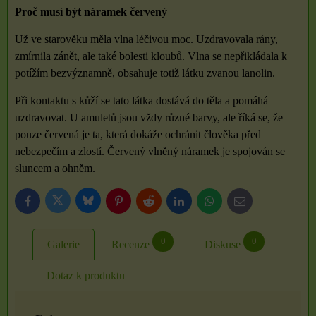
Proč musí být náramek červený
Už ve starověku měla vlna léčivou moc. Uzdravovala rány,
zmírnila zánět, ale také bolesti kloubů. Vlna se nepřikládala k
potížím bezvýznamně, obsahuje totiž látku zvanou lanolin.
Při kontaktu s kůží se tato látka dostává do těla a pomáhá
uzdravovat. U amuletů jsou vždy různé barvy, ale říká se, že
pouze červená je ta, která dokáže ochránit člověka před
nebezpečím a zlostí. Červený vlněný náramek je spojován se
sluncem a ohněm.
Bluesky
Twitter
Facebook
Pinterest
Reddit
LinkedIn
WhatsApp
E-
mail
0
0
Galerie
Recenze
Diskuse
Dotaz k produktu