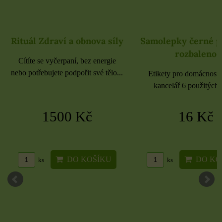
Rituál Zdraví a obnova síly
Samolepky černé 
rozbaleno
Cítíte se vyčerpaní, bez energie
nebo potřebujete podpořit své tělo...
Etikety pro domácnost, 
kancelář 6 použitých 
1500 Kč
16 Kč
DO KOŠÍKU
DO KO
ks
ks