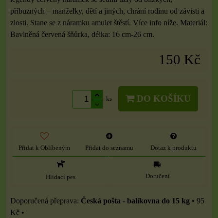
příbuzných – manželky, dětí a jiných, chrání rodinu od závisti a
zlosti. Stane se z náramku amulet štěstí. Více info níže. Materiál:
Bavlněná červená šňůrka, délka: 16 cm-26 cm.
150 Kč
DO KOŠÍKU
ks
Přidat k Oblíbeným
Přidat do seznamu
Dotaz k produktu
Doručení
Hlídací pes
Česká pošta - balíkovna do 15 kg
•
95
Kč
•