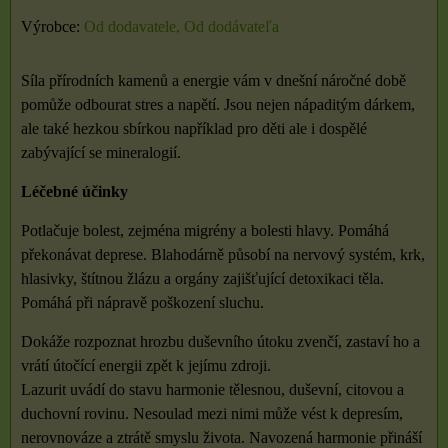
Výrobce:
Od dodavatele, Od dodávateľa
Síla přírodních kamenů a energie vám v dnešní náročné době
pomůže odbourat stres a napětí. Jsou nejen nápaditým dárkem,
ale také hezkou sbírkou například pro děti ale i dospělé
zabývající se mineralogií.
Léčebné účinky
Potlačuje bolest, zejména migrény a bolesti hlavy. Pomáhá
překonávat deprese. Blahodárně působí na nervový systém, krk,
hlasivky, štítnou žlázu a orgány zajišťující detoxikaci těla.
Pomáhá při nápravě poškození sluchu.
Dokáže rozpoznat hrozbu duševního útoku zvenčí, zastaví ho a
vrátí útočící energii zpět k jejímu zdroji.
Lazurit uvádí do stavu harmonie tělesnou, duševní, citovou a
duchovní rovinu. Nesoulad mezi nimi může vést k depresím,
nerovnováze a ztrátě smyslu života. Navozená harmonie přináší