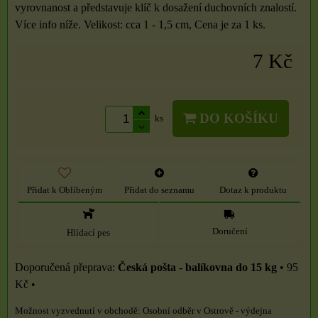
vyrovnanost a představuje klíč k dosažení duchovních znalostí.
Více info níže. Velikost: cca 1 - 1,5 cm, Cena je za 1 ks.
7 Kč
DO KOŠÍKU
ks
Přidat k Oblíbeným
Přidat do seznamu
Dotaz k produktu
Doručení
Hlídací pes
Česká pošta - balíkovna do 15 kg
•
95
Kč
•
Osobní odběr v Ostrově - výdejna