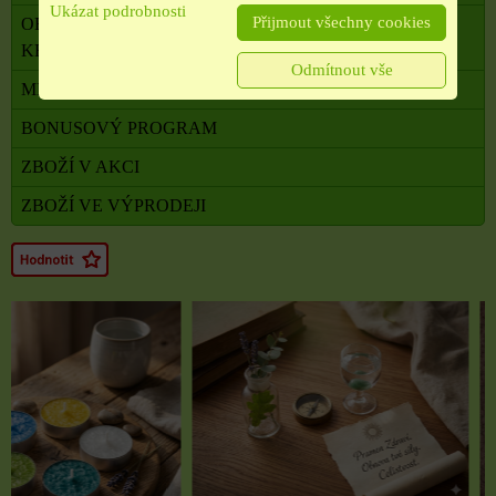
Ukázat podrobnosti
Přijmout všechny cookies
OBALOVÝ MATERIÁL, SATÉNOVÉ MAŠLE, SÁČKY,
KRABIČKY,
Odmítnout vše
MILADA TERAPEUTKA DUŠE A TĚLA
BONUSOVÝ PROGRAM
ZBOŽÍ V AKCI
ZBOŽÍ VE VÝPRODEJI