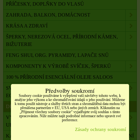
PŘÍČESKY, DOPLŇKY DO VLASŮ
ZAHRADA, BALKON, DOMÁCNOST
KRÁSA A ZDRAVÍ
ŠPERKY, NEREZOVÁ OCEL, PŘÍRODNÍ KÁMEN,
BIŽUTERIE
FENG SHUI, ORG. PYRAMIDY, LAPAČE SNŮ
KOMPONENTY K VÝROBĚ SVÍČEK, ŠPERKŮ
100 % PŘÍRODNÍ ESENCIÁLNÍ OLEJE SALOOS
SVÍČKY Z PALMOVÉHO A SÓJOVÉHO VOSKU
Předvolby soukromí
ECO
Soubory cookie používáme k vylepšení vaší návštěvy tohoto webu, k
analýze jeho výkonu a ke shromažďování údajů o jeho používání. Můžeme
k tomu použít nástroje a služby třetích stran a shromážděná data mohou být
DRAHÉ A LÉČIVÉ KAMENY
přenášena partnerům v EU, USA nebo jiných zemích. Kliknutím na
„Přijmout všechny soubory cookie“ vyjadřujete svůj souhlas s tímto
zpracováním. Níže můžete najít podrobné informace nebo upravit své
VYKUŘOVADLA, VONNÉ TYČINKY A ŠIŠKY,
preference.
UHLÍKY
Zásady ochrany soukromí
KADIDELNICE, PÍCKY, AROMALAMPY, VYKUŘOVÁNÍ