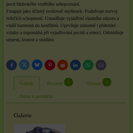
pocit hlubokého vnitřního sebepoznání.
Funguje jako účinný zesilovač myšlenek. Podněcuje rozvoj
tvůrčích schopností. Usnadňuje vyjádření vlastního názoru a
vnáší harmonii do konfliktů. Upevňuje milostné i přátelské
vztahy a napomáhá při vyjadřování pocitů a emocí. Odstraňuje
utrpení, krutost a strádání.
Bluesky
Twitter
Facebook
Pinterest
Reddit
LinkedIn
WhatsApp
E-
mail
0
0
Galerie
Recenze
Diskuse
Dotaz k produktu
Galerie