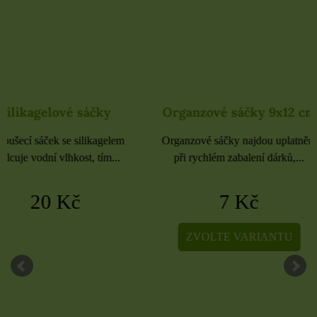
Organzové sáčky 9x12 cm
Organzové sáčky 
Organzové sáčky najdou uplatnění
Organzové sáčky najdou 
při rychlém zabalení dárků,...
při rychlém zabalení dá
7 Kč
5 Kč
ZVOLTE VARIANTU
ZVOLTE VARIA