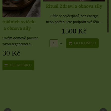
Rituál Zdraví a obnova síly
Cítíte se vyčerpaní, bez energie
nebo potřebujete podpořit své tělo...
1500 Kč
Samolepky černé 
rozbaleno
DO KOŠÍKU
ks
Etikety pro domácnost, 
kancelář 6 použitých 
16 Kč
DO KO
ks