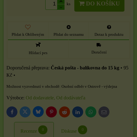
DO KOŠÍKU
ks
Přidat k Oblíbeným
Přidat do seznamu
Dotaz k produktu
Doručení
Hlídací pes
Česká pošta - balíkovna do 15 kg
•
95
Kč
•
Osobní odběr v Ostrově - výdejna
Výrobce:
Od dodavatele, Od dodávateľa
Bluesky
Twitter
Facebook
Pinterest
Reddit
LinkedIn
WhatsApp
E-
mail
0
0
Recenze
Diskuse