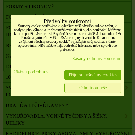
FORMY SILIKONOVÉ
FORMY POUŽITÉ
Předvolby soukromí
Soubory cookie používáme k vylepšení vaší návštěvy tohoto webu, k
FORMY PRO VÝROBU Z PRYSKYŘICE A JINÝCH
analýze jeho výkonu a ke shromažďování údajů o jeho používání. Můžeme
k tomu použít nástroje a služby třetích stran a shromážděná data mohou být
HMOT
přenášena partnerům v EU, USA nebo jiných zemích. Kliknutím na
„Přijmout všechny soubory cookie“ vyjadřujete svůj souhlas s tímto
BARVY DO SVÍČEK
zpracováním. Níže můžete najít podrobné informace nebo upravit své
preference.
NÁDOBY A POMŮCKY PRO VÝROBU SVÍČEK
Zásady ochrany soukromí
DEKORACE, KAMÍNKY AJ.
Ukázat podrobnosti
Přijmout všechny cookies
100 % PŘÍRODNÍ ESENCIÁLNÍ OLEJE SALOOS
SVÍČKY Z PALMOVÉHO A SÓJOVÉHO VOSKU
Odmítnout vše
ECO
DRAHÉ A LÉČIVÉ KAMENY
VYKUŘOVADLA, VONNÉ TYČINKY A ŠIŠKY,
UHLÍKY
KADIDELNICE, PÍCKY, AROMALAMPY, VYKUŘOVÁNÍ