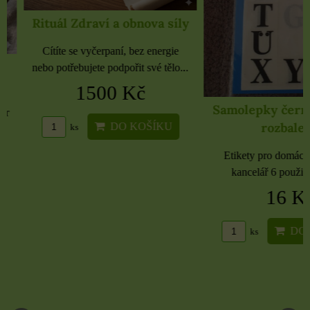
Rituál Zdraví a obnova síly
Cítíte se vyčerpaní, bez energie
nebo potřebujete podpořit své tělo...
1500 Kč
Samolepky černé 
rozbaleno
DO KOŠÍKU
ks
Etikety pro domácnost, 
kancelář 6 použitých 
16 Kč
DO KO
ks