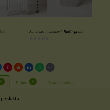
ktu:
Zatím bez hodnocení. Buďte první!
luesky
Pinterest
Reddit
LinkedIn
WhatsApp
E-
mail
0
0
Diskuse
Dotaz k produktu
 produktu