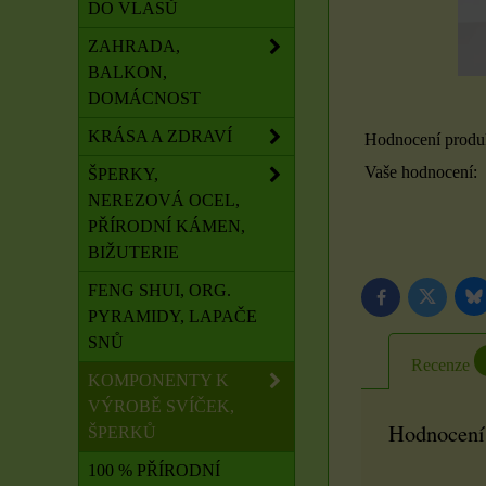
DO VLASŮ
ZAHRADA,
BALKON,
DOMÁCNOST
KRÁSA A ZDRAVÍ
Hodnocení produ
Vaše hodnocení:
ŠPERKY,
NEREZOVÁ OCEL,
PŘÍRODNÍ KÁMEN,
BIŽUTERIE
FENG SHUI, ORG.
B
Twitter
Facebook
PYRAMIDY, LAPAČE
SNŮ
Recenze
KOMPONENTY K
VÝROBĚ SVÍČEK,
Hodnocení
ŠPERKŮ
100 % PŘÍRODNÍ