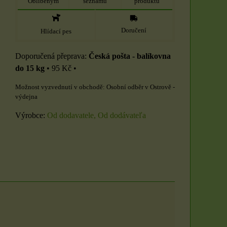
Oblíbeným
seznamu
produktu
Doručení
Hlídací pes
Česká pošta - balíkovna
do 15 kg
•
95 Kč
•
Osobní odběr v Ostrově -
výdejna
Výrobce:
Od dodavatele, Od dodávateľa