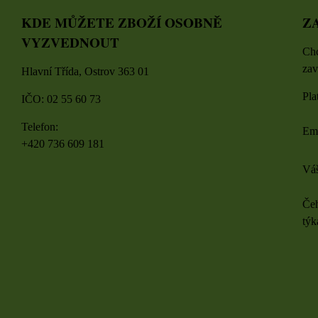
KDE MŮŽETE ZBOŽÍ OSOBNĚ
Z
VYZVEDNOUT
Chc
zav
Hlavní Třída, Ostrov 363 01
Pla
IČO: 02 55 60 73
Telefon:
Em
+420 736 609 181
Váš
Čeh
týk