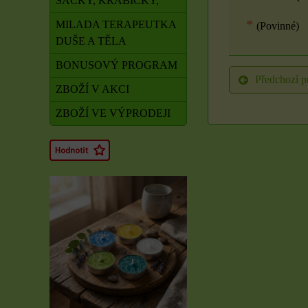
SÁČKY, KRABIČKY,
*
MILADA TERAPEUTKA
(Povinné)
DUŠE A TĚLA
BONUSOVÝ PROGRAM
Předchozí p
ZBOŽÍ V AKCI
ZBOŽÍ VE VÝPRODEJI
Rituál Zdraví a
obnova síly