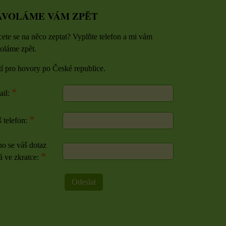
AVOLÁME VÁM ZPĚT
ete se na něco zeptat? Vyplňte telefon a mi vám
oláme zpět.
tí pro hovory po České republice.
*
ail:
*
 telefon:
o se váš dotaz
*
á ve zkratce:
Odeslat