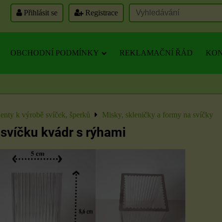
Přihlásit se
Registrace
OBCHODNÍ PODMÍNKY
REKLAMAČNÍ ŘÁD
KON
nty k výrobě svíček, šperků
Misky, skleničky a formy na svíčky
svíčku kvádr s rýhami