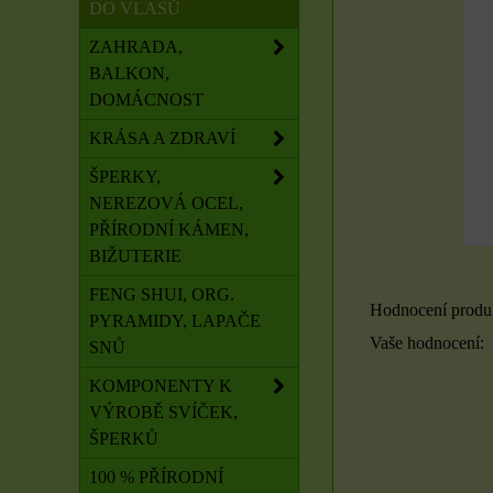
DO VLASŮ
ZAHRADA,
BALKON,
DOMÁCNOST
KRÁSA A ZDRAVÍ
ŠPERKY,
NEREZOVÁ OCEL,
PŘÍRODNÍ KÁMEN,
BIŽUTERIE
FENG SHUI, ORG.
Hodnocení produ
PYRAMIDY, LAPAČE
Vaše hodnocení:
SNŮ
KOMPONENTY K
VÝROBĚ SVÍČEK,
ŠPERKŮ
100 % PŘÍRODNÍ