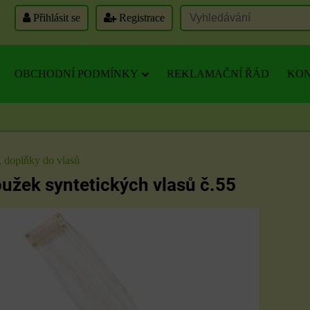
Přihlásit se
Registrace
OBCHODNÍ PODMÍNKY
REKLAMAČNÍ ŘÁD
KON
, doplňky do vlasů
užek syntetických vlasů č.55