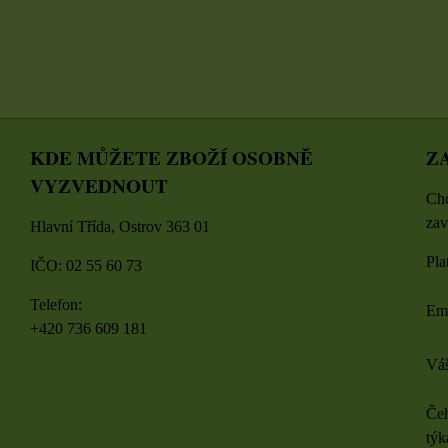
KDE MŮŽETE ZBOŽÍ OSOBNĚ
Z
VYZVEDNOUT
Chc
zav
Hlavní Třída, Ostrov 363 01
Pla
IČO: 02 55 60 73
Telefon:
Em
+420 736 609 181
Váš
Čeh
týk