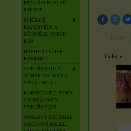
ESENCIÁLNÍ OLEJE
SALOOS
SVÍČKY Z
B
Twitter
Facebook
PALMOVÉHO A
SÓJOVÉHO VOSKU
Galerie
ECO
DRAHÉ A LÉČIVÉ
Galerie
KAMENY
VYKUŘOVADLA,
VONNÉ TYČINKY A
ŠIŠKY, UHLÍKY
KADIDELNICE, PÍCKY,
AROMALAMPY,
VYKUŘOVÁNÍ
OBALOVÝ MATERIÁL,
SATÉNOVÉ MAŠLE,