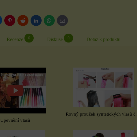
luesky
Pinterest
Reddit
LinkedIn
WhatsApp
E-
mail
0
0
Recenze
Diskuse
Dotaz k produktu
Rovný proužek syntetických vlasů č
Upevnění vlasů