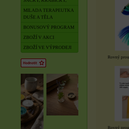
SÁČKY, KRABIČKY,
MILADA TERAPEUTKA
DUŠE A TĚLA
BONUSOVÝ PROGRAM
ZBOŽÍ V AKCI
ZBOŽÍ VE VÝPRODEJI
Rovný prouž
Rovný prouž