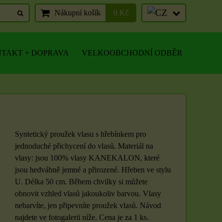
Nákupní košík
0 Kč
TAKT + DOPRAVA
VELKOOBCHODNÍ ODBĚR
Syntetický proužek vlasu s hřebínkem pro
jednoduché přichycení do vlasů. Materiál na
vlasy: jsou 100% vlasy KANEKALON, které
jsou hedvábně jemné a přirozené. Hřeben ve stylu
U. Délka 50 cm. Během chvilky si můžete
obnovit vzhled vlasů jakoukoliv barvou. Vlasy
nebarvíte, jen připevníte proužek vlasů. Návod
najdete ve fotogalerii níže. Cena je za 1 ks.