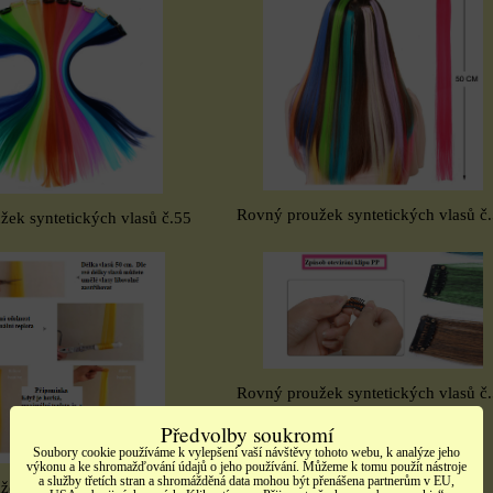
Rovný proužek syntetických vlasů č
ek syntetických vlasů č.55
Rovný proužek syntetických vlasů č
Předvolby soukromí
Soubory cookie používáme k vylepšení vaší návštěvy tohoto webu, k analýze jeho
výkonu a ke shromažďování údajů o jeho používání. Můžeme k tomu použít nástroje
a služby třetích stran a shromážděná data mohou být přenášena partnerům v EU,
ek syntetických vlasů č.55