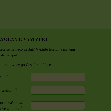
AVOLÁME VÁM ZPĚT
ete se na něco zeptat? Vyplňte telefon a mi vám
oláme zpět.
tí pro hovory po České republice.
*
ail:
*
 telefon:
o se váš dotaz
*
á ve zkratce: