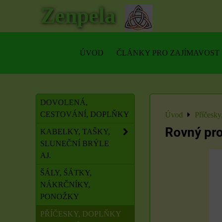
Zenpela
ÚVOD
ČLÁNKY PRO ZAJÍMAVOST
DOVOLENÁ,
CESTOVÁNÍ, DOPLŇKY
Úvod
Příčesky
Rovný pro
KABELKY, TAŠKY,
SLUNEČNÍ BRÝLE
AJ.
ŠÁLY, ŠÁTKY,
NÁKRČNÍKY,
PONOŽKY
PŘÍČESKY, DOPLŇKY