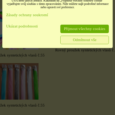
USA nebo jiných zemích. Kliknutím na „Přijmout všechny soubory cookie“
vyjadřujete svůj souhlas s tímto zpracováním. Níže můžete najít podrobné informace
nebo upravit své preference.
Zásady ochrany soukromí
Ukázat podrobnosti
Přijmout všechny cookies
Odmítnout vše
é
Samolepky třpitivé
Samolepky srdíčka
Rovný proužek syntetických vlasů č
no
zlaté písmena
načatá
ek syntetických vlasů č.55
rozbaleno
t,
barevné srdíčka, 1 arch
tých
Etikety pro domácnost,
školu i kancelář 4 použité
archy
13 Kč
10 Kč
ek syntetických vlasů č.55