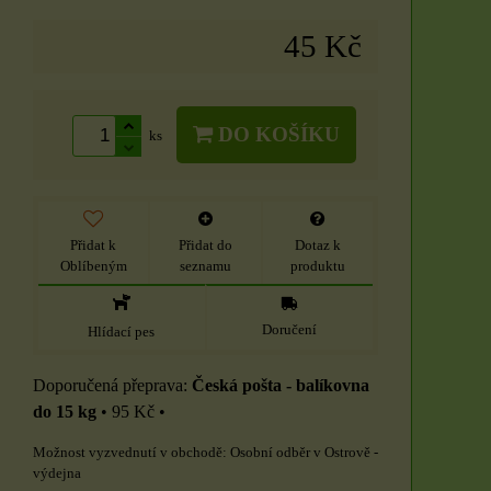
45 Kč
DO KOŠÍKU
ks
Přidat k
Přidat do
Dotaz k
Oblíbeným
seznamu
produktu
Doručení
Hlídací pes
Česká pošta - balíkovna
do 15 kg
•
95 Kč
•
Osobní odběr v Ostrově -
výdejna