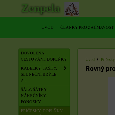
Zenpela
ÚVOD
ČLÁNKY PRO ZAJÍMAVOST
DOVOLENÁ,
CESTOVÁNÍ, DOPLŇKY
Úvod
Příčesky
Rovný pro
KABELKY, TAŠKY,
SLUNEČNÍ BRÝLE
AJ.
ŠÁLY, ŠÁTKY,
NÁKRČNÍKY,
PONOŽKY
PŘÍČESKY, DOPLŇKY