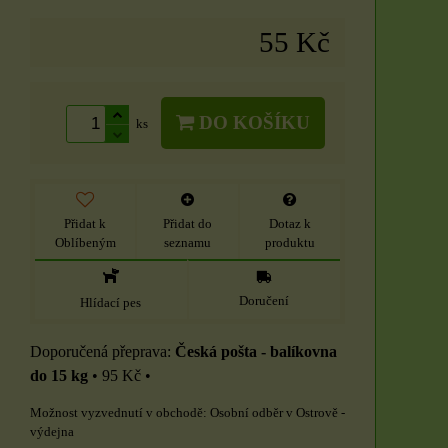
55 Kč
DO KOŠÍKU
ks
Přidat k
Přidat do
Dotaz k
Oblíbeným
seznamu
produktu
Doručení
Hlídací pes
Česká pošta - balíkovna
do 15 kg
•
95 Kč
•
Osobní odběr v Ostrově -
výdejna