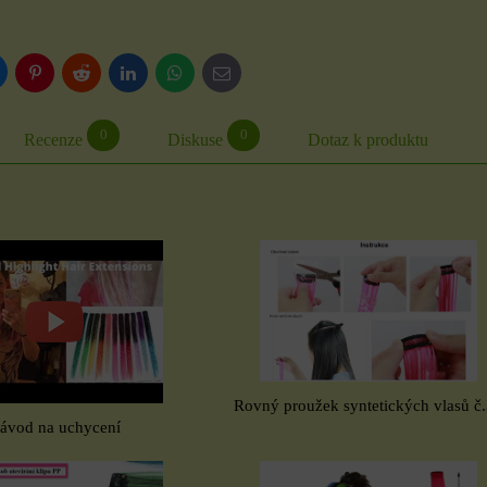
luesky
Pinterest
Reddit
LinkedIn
WhatsApp
E-
mail
0
0
Recenze
Diskuse
Dotaz k produktu
Rovný proužek syntetických vlasů č
ávod na uchycení