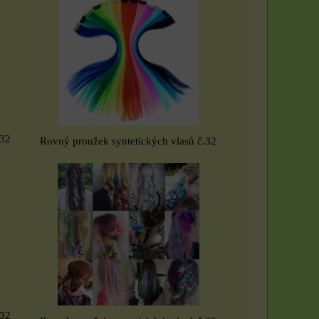
.32
Rovný proužek syntetických vlasů č.32
Sada 3 rituálních
.32