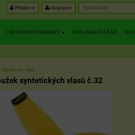
Přihlásit se
Registrace
OBCHODNÍ PODMÍNKY
REKLAMAČNÍ ŘÁD
KON
, doplňky do vlasů
užek syntetických vlasů č.32