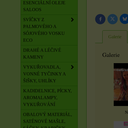
ESENCIÁLNÍ OLEJE
SALOOS
SVÍČKY Z
B
Twitter
Facebook
PALMOVÉHO A
SÓJOVÉHO VOSKU
Galerie
ECO
DRAHÉ A LÉČIVÉ
Galerie
KAMENY
VYKUŘOVADLA,
VONNÉ TYČINKY A
ŠIŠKY, UHLÍKY
KADIDELNICE, PÍCKY,
AROMALAMPY,
VYKUŘOVÁNÍ
N
OBALOVÝ MATERIÁL,
SATÉNOVÉ MAŠLE,