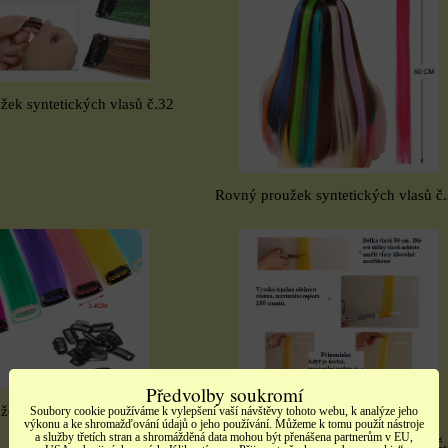
ek syntetických vlasů č.32
Rovný proužek syntetických vlasů č
Předvolby soukromí
ek syntetických vlasů č.32
Soubory cookie používáme k vylepšení vaší návštěvy tohoto webu, k analýze jeho
výkonu a ke shromažďování údajů o jeho používání. Můžeme k tomu použít nástroje
a služby třetích stran a shromážděná data mohou být přenášena partnerům v EU,
Rovný proužek syntetických vlasů č