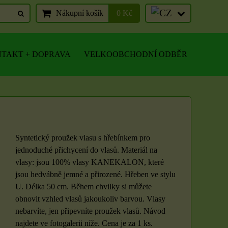
Nákupní košík
0 Kč
TAKT + DOPRAVA
VELKOOBCHODNÍ ODBĚR
Syntetický proužek vlasu s hřebínkem pro
jednoduché přichycení do vlasů. Materiál na
vlasy: jsou 100% vlasy KANEKALON, které
jsou hedvábně jemné a přirozené. Hřeben ve stylu
U. Délka 50 cm. Během chvilky si můžete
obnovit vzhled vlasů jakoukoliv barvou. Vlasy
nebarvíte, jen připevníte proužek vlasů. Návod
najdete ve fotogalerii níže. Cena je za 1 ks.