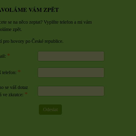
AVOLÁME VÁM ZPĚT
ete se na něco zeptat? Vyplňte telefon a mi vám
oláme zpět.
tí pro hovory po České republice.
*
ail:
*
 telefon:
o se váš dotaz
*
á ve zkratce:
Odeslat