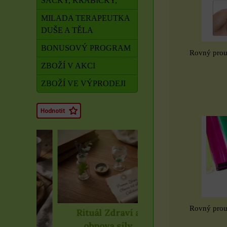
SÁČKY, KRABIČKY,
MILADA TERAPEUTKA
DUŠE A TĚLA
BONUSOVÝ PROGRAM
Rovný prouž
ZBOŽÍ V AKCI
ZBOŽÍ VE VÝPRODEJI
Rovný prouž
Rituál Zdraví a
obnova síly