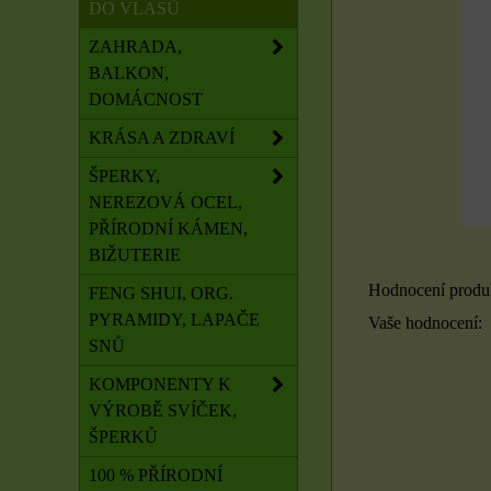
DO VLASŮ
ZAHRADA,
BALKON,
DOMÁCNOST
KRÁSA A ZDRAVÍ
ŠPERKY,
NEREZOVÁ OCEL,
PŘÍRODNÍ KÁMEN,
BIŽUTERIE
Hodnocení produ
FENG SHUI, ORG.
PYRAMIDY, LAPAČE
Vaše hodnocení:
SNŮ
KOMPONENTY K
VÝROBĚ SVÍČEK,
ŠPERKŮ
100 % PŘÍRODNÍ