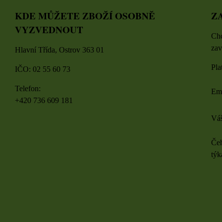
KDE MŮŽETE ZBOŽÍ OSOBNĚ
Z
VYZVEDNOUT
Chc
zav
Hlavní Třída, Ostrov 363 01
Pla
IČO: 02 55 60 73
Telefon:
Em
+420 736 609 181
Váš
Čeh
týk