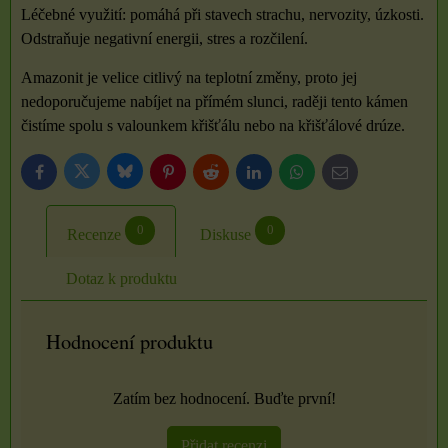
Léčebné využití: pomáhá při stavech strachu, nervozity, úzkosti.
Odstraňuje negativní energii, stres a rozčilení.
Amazonit je velice citlivý na teplotní změny, proto jej
nedoporučujeme nabíjet na přímém slunci, raději tento kámen
čistíme spolu s valounkem křišťálu nebo na křišťálové drúze.
Bluesky
Twitter
Facebook
Pinterest
Reddit
LinkedIn
WhatsApp
E-
mail
0
0
Recenze
Diskuse
Dotaz k produktu
Hodnocení produktu
Zatím bez hodnocení. Buďte první!
Přidat recenzi