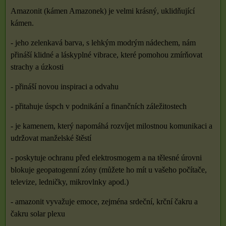
Amazonit (kámen Amazonek) je velmi krásný, uklidňující
kámen.
- jeho zelenkavá barva, s lehkým modrým nádechem, nám
přináší klidné a láskyplné vibrace, které pomohou zmírňovat
strachy a úzkosti
- přináší novou inspiraci a odvahu
- přitahuje úspch v podnikání a finančních záležitostech
- je kamenem, který napomáhá rozvíjet milostnou komunikaci a
udržovat manželské štěstí
- poskytuje ochranu před elektrosmogem a na tělesné úrovni
blokuje geopatogenní zóny (můžete ho mít u vašeho počítače,
televize, ledničky, mikrovlnky apod.)
- amazonit vyvažuje emoce, zejména srdeční, krční čakru a
čakru solar plexu