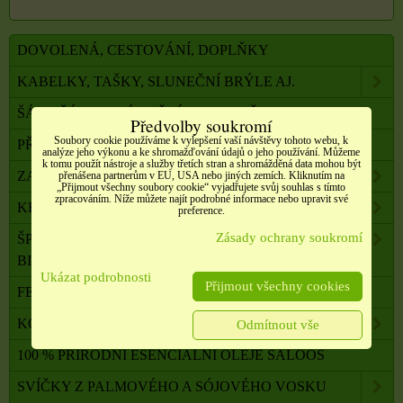
DOVOLENÁ, CESTOVÁNÍ, DOPLŇKY
KABELKY, TAŠKY, SLUNEČNÍ BRÝLE AJ.
ŠÁLY, ŠÁTKY, NÁKRČNÍKY, PONOŽKY
Předvolby soukromí
Soubory cookie používáme k vylepšení vaší návštěvy tohoto webu, k
PŘÍČESKY, DOPLŇKY DO VLASŮ
analýze jeho výkonu a ke shromažďování údajů o jeho používání. Můžeme
k tomu použít nástroje a služby třetích stran a shromážděná data mohou být
ZAHRADA, BALKON, DOMÁCNOST
přenášena partnerům v EU, USA nebo jiných zemích. Kliknutím na
„Přijmout všechny soubory cookie“ vyjadřujete svůj souhlas s tímto
zpracováním. Níže můžete najít podrobné informace nebo upravit své
KRÁSA A ZDRAVÍ
preference.
Zásady ochrany soukromí
ŠPERKY, NEREZOVÁ OCEL, PŘÍRODNÍ KÁMEN,
BIŽUTERIE
Ukázat podrobnosti
Přijmout všechny cookies
FENG SHUI, ORG. PYRAMIDY, LAPAČE SNŮ
KOMPONENTY K VÝROBĚ SVÍČEK, ŠPERKŮ
Odmítnout vše
100 % PŘÍRODNÍ ESENCIÁLNÍ OLEJE SALOOS
SVÍČKY Z PALMOVÉHO A SÓJOVÉHO VOSKU