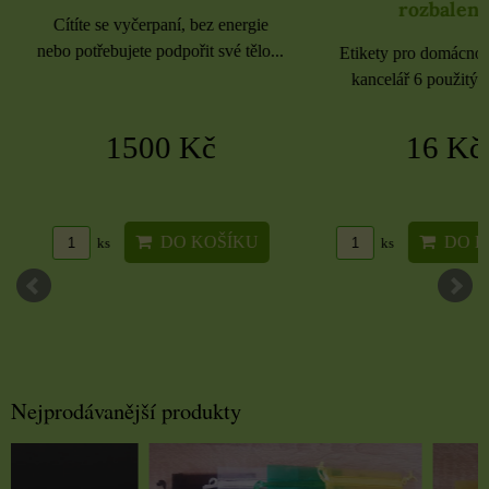
rozbaleno
Cítíte se vyčerpaní, bez energie
nebo potřebujete podpořit své tělo...
Etikety pro domácnost, 
kancelář 6 použitých 
1500 Kč
16 Kč
DO KOŠÍKU
DO KO
ks
ks
Nejprodávanější produkty