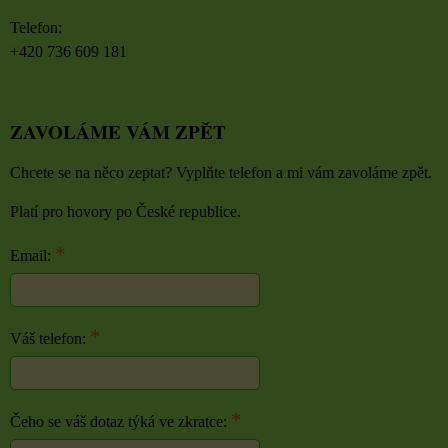
Telefon:
+420 736 609 181
ZAVOLÁME VÁM ZPĚT
Chcete se na něco zeptat? Vyplňte telefon a mi vám zavoláme zpět.
Platí pro hovory po České republice.
*
Email:
*
Váš telefon:
*
Čeho se váš dotaz týká ve zkratce: