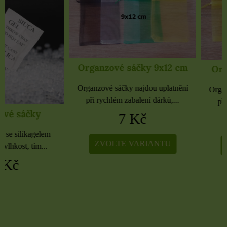
Organzové sáčky 9x12 cm
Organzové sáčky 
Organzové sáčky najdou uplatnění
Organzové sáčky najdou 
při rychlém zabalení dárků,...
při rychlém zabalení dá
7 Kč
5 Kč
ZVOLTE VARIANTU
ZVOLTE VARIA