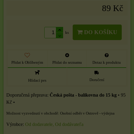
89 Kč
DO KOŠÍKU
ks
Přidat k Oblíbeným
Přidat do seznamu
Dotaz k produktu
Doručení
Hlídací pes
Česká pošta - balíkovna do 15 kg
•
95
Kč
•
Osobní odběr v Ostrově - výdejna
Výrobce:
Od dodavatele, Od dodávateľa