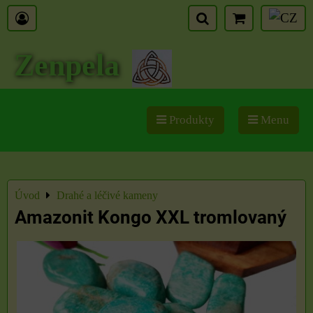
Zenpela
Produkty
Menu
Úvod
Drahé a léčivé kameny
Amazonit Kongo XXL tromlovaný