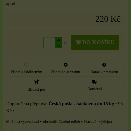
apod.
220 Kč
DO KOŠÍKU
ks
Přidat k Oblíbeným
Přidat do seznamu
Dotaz k produktu
Doručení
Hlídací pes
Česká pošta - balíkovna do 15 kg
•
95
Kč
•
Osobní odběr v Ostrově - výdejna