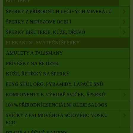
BIŽUTERIE
ŠPERKY Z PŘÍRODNÍCH LÉČIVÝCH MINERÁLŮ
ŠPERKY Z NEREZOVÉ OCELI
ŠPERKY BIŽUTERIE, KŮŽE, DŘEVO
ELEGANTNÍ, SVÁTEČNÍ ŠPERKY
AMULETY A TALISMANY
PŘÍVĚŠKY NA ŘETÍZEK
KŮŽE, ŘETÍZKY NA ŠPERKY
FENG SHUI, ORG. PYRAMIDY, LAPAČE SNŮ
KOMPONENTY K VÝROBĚ SVÍČEK, ŠPERKŮ
100 % PŘÍRODNÍ ESENCIÁLNÍ OLEJE SALOOS
SVÍČKY Z PALMOVÉHO A SÓJOVÉHO VOSKU
ECO
DRAHÉ A LÉČIVÉ KAMENY