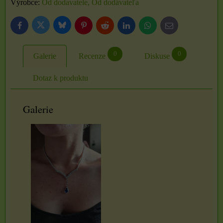
Výrobce:
Od dodavatele, Od dodávateľa
Bluesky
Twitter
Facebook
Pinterest
Reddit
LinkedIn
WhatsApp
E-
mail
0
0
Galerie
Recenze
Diskuse
Dotaz k produktu
Galerie