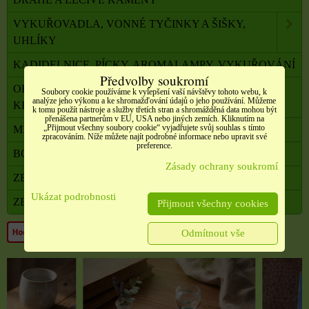
VYKUŘOVADLA, VONNÉ TYČINKY A ŠIŠKY,
UHLÍKY
KADIDELNICE, PÍCKY, AROMALAMPY, VYKUŘOVÁNÍ
Předvolby soukromí
OBALOVÝ MATERIÁL, SATÉNOVÉ MAŠLE, SÁČKY,
Soubory cookie používáme k vylepšení vaší návštěvy tohoto webu, k
analýze jeho výkonu a ke shromažďování údajů o jeho používání. Můžeme
KRABIČKY,
k tomu použít nástroje a služby třetích stran a shromážděná data mohou být
přenášena partnerům v EU, USA nebo jiných zemích. Kliknutím na
„Přijmout všechny soubory cookie“ vyjadřujete svůj souhlas s tímto
MILADA TERAPEUTKA DUŠE A TĚLA
zpracováním. Níže můžete najít podrobné informace nebo upravit své
preference.
BONUSOVÝ PROGRAM
Zásady ochrany soukromí
ZBOŽÍ V AKCI
Ukázat podrobnosti
ZBOŽÍ VE VÝPRODEJI
Přijmout všechny cookies
Odmítnout vše