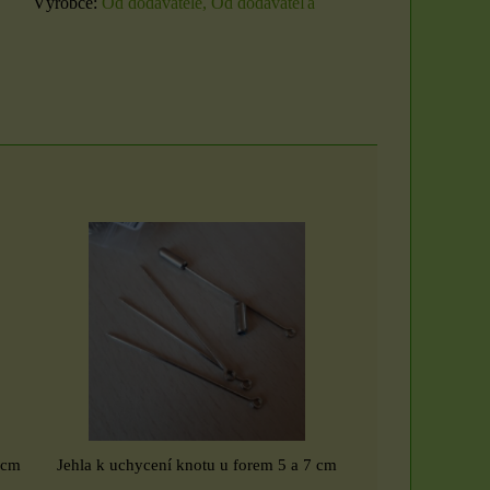
Výrobce:
Od dodavatele, Od dodávateľa
 cm
Jehla k uchycení knotu u forem 5 a 7 cm