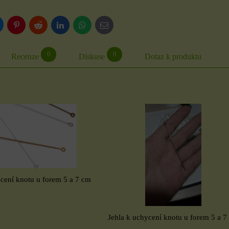
luesky
Pinterest
Reddit
LinkedIn
WhatsApp
E-
mail
0
0
Recenze
Diskuse
Dotaz k produktu
ycení knotu u forem 5 a 7 cm
Jehla k uchycení knotu u forem 5 a 7