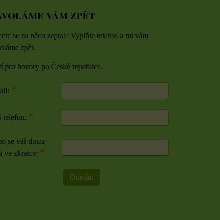
AVOLÁME VÁM ZPĚT
ete se na něco zeptat? Vyplňte telefon a mi vám
oláme zpět.
tí pro hovory po České republice.
*
ail:
*
 telefon:
o se váš dotaz
*
á ve zkratce:
Odeslat