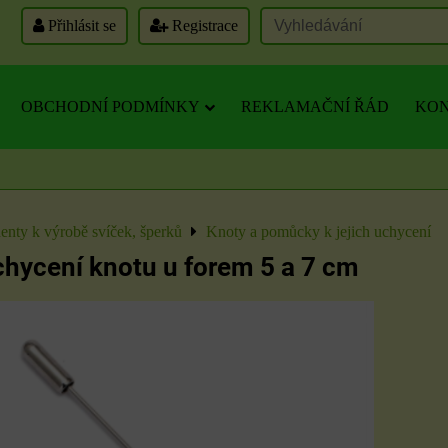
Přihlásit se
Registrace
OBCHODNÍ PODMÍNKY
REKLAMAČNÍ ŘÁD
KON
nty k výrobě svíček, šperků
Knoty a pomůcky k jejich uchycení
chycení knotu u forem 5 a 7 cm