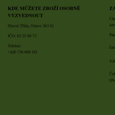
KDE MŮŽETE ZBOŽÍ OSOBNĚ
Z
VYZVEDNOUT
Chc
zav
Hlavní Třída, Ostrov 363 01
Pla
IČO: 02 55 60 73
Telefon:
Em
+420 736 609 181
Váš
Čeh
týk