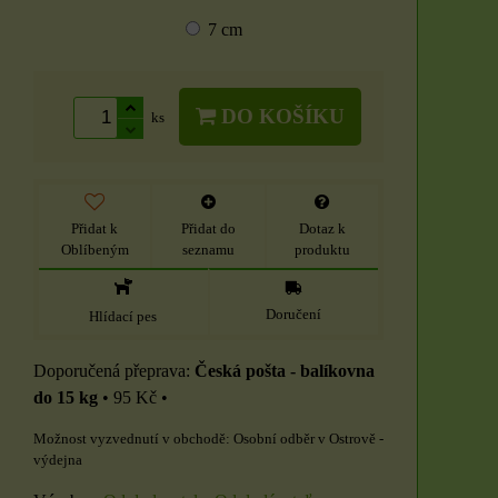
7 cm
DO KOŠÍKU
ks
Přidat k
Přidat do
Dotaz k
Oblíbeným
seznamu
produktu
Doručení
Hlídací pes
Česká pošta - balíkovna
do 15 kg
•
95 Kč
•
Osobní odběr v Ostrově -
výdejna