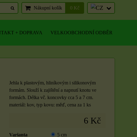
Nákupní košík
0 Kč
TAKT + DOPRAVA
VELKOOBCHODNÍ ODBĚR
Jehla k plastovým, hliníkovým i silikonovým
formám. Slouží k zajištění a napnutí knotu ve
formách. Délka vč. koncovky cca 5 a 7 cm.
materiál: kov, typ kovu: měď, cena za 1 ks
6 Kč
Varianta
5 cm