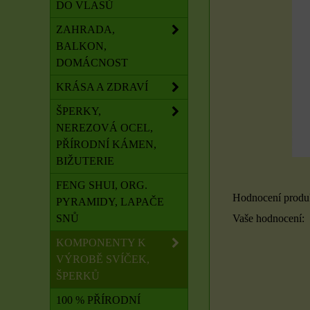
DO VLASŮ
ZAHRADA,
BALKON,
DOMÁCNOST
KRÁSA A ZDRAVÍ
ŠPERKY,
NEREZOVÁ OCEL,
PŘÍRODNÍ KÁMEN,
BIŽUTERIE
FENG SHUI, ORG.
Hodnocení produ
PYRAMIDY, LAPAČE
Vaše hodnocení:
SNŮ
KOMPONENTY K
VÝROBĚ SVÍČEK,
ŠPERKŮ
100 % PŘÍRODNÍ