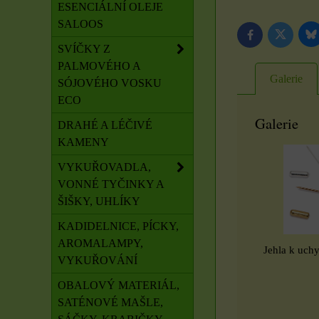
ESENCIÁLNÍ OLEJE
SALOOS
B
Twitter
Facebook
SVÍČKY Z
PALMOVÉHO A
Galerie
SÓJOVÉHO VOSKU
ECO
Galerie
DRAHÉ A LÉČIVÉ
KAMENY
VYKUŘOVADLA,
VONNÉ TYČINKY A
ŠIŠKY, UHLÍKY
KADIDELNICE, PÍCKY,
AROMALAMPY,
Jehla k uch
VYKUŘOVÁNÍ
OBALOVÝ MATERIÁL,
SATÉNOVÉ MAŠLE,