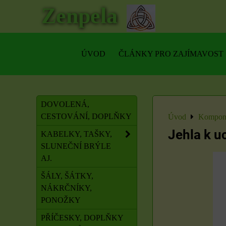
Zenpela
ÚVOD
ČLÁNKY PRO ZAJÍMAVOST
DOVOLENÁ,
CESTOVÁNÍ, DOPLŇKY
Úvod
Kompone
Jehla k u
KABELKY, TAŠKY,
SLUNEČNÍ BRÝLE
AJ.
ŠÁLY, ŠÁTKY,
NÁKRČNÍKY,
PONOŽKY
PŘÍČESKY, DOPLŇKY