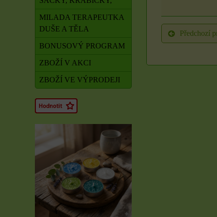
SÁČKY, KRABIČKY,
MILADA TERAPEUTKA
DUŠE A TĚLA
Předchozí p
BONUSOVÝ PROGRAM
ZBOŽÍ V AKCI
ZBOŽÍ VE VÝPRODEJI
Rituál Zdraví a
obnova síly