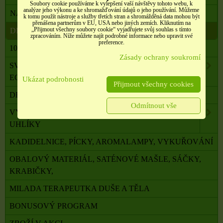
Soubory cookie používáme k vylepšení vaší návštěvy tohoto webu, k
analýze jeho výkonu a ke shromažďování údajů o jeho používání. Můžeme
NÁDOBY A POMŮCKY PRO VÝROBU SVÍČEK
k tomu použít nástroje a služby třetích stran a shromážděná data mohou být
přenášena partnerům v EU, USA nebo jiných zemích. Kliknutím na
„Přijmout všechny soubory cookie“ vyjadřujete svůj souhlas s tímto
DEKORACE, KAMÍNKY AJ.
zpracováním. Níže můžete najít podrobné informace nebo upravit své
preference.
100 % PŘÍRODNÍ ESENCIÁLNÍ OLEJE SALOOS
Zásady ochrany soukromí
SVÍČKY Z PALMOVÉHO A SÓJOVÉHO VOSKU
ECO
Ukázat podrobnosti
Přijmout všechny cookies
DRAHÉ A LÉČIVÉ KAMENY
Odmítnout vše
VYKUŘOVADLA, VONNÉ TYČINKY A ŠIŠKY,
UHLÍKY
KADIDELNICE, PÍCKY, AROMALAMPY, VYKUŘOVÁNÍ
OBALOVÝ MATERIÁL, SATÉNOVÉ MAŠLE, SÁČKY,
KRABIČKY,
MILADA TERAPEUTKA DUŠE A TĚLA
BONUSOVÝ PROGRAM