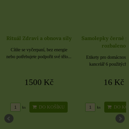
Rituál Zdraví a obnova síly
Samolepky černé 
rozbaleno
Cítíte se vyčerpaní, bez energie
nebo potřebujete podpořit své tělo...
Etikety pro domácnost, 
kancelář 6 použitých 
1500 Kč
16 Kč
DO KOŠÍKU
DO KO
ks
ks