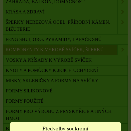
ZAHRADA, BALKON, DOMÁCNOST
KRÁSA A ZDRAVÍ
ŠPERKY, NEREZOVÁ OCEL, PŘÍRODNÍ KÁMEN,
BIŽUTERIE
FENG SHUI, ORG. PYRAMIDY, LAPAČE SNŮ
KOMPONENTY K VÝROBĚ SVÍČEK, ŠPERKŮ
VOSKY A PŘÍSADY K VÝROBĚ SVÍČEK
KNOTY A POMŮCKY K JEJICH UCHYCENÍ
MISKY, SKLENIČKY A FORMY NA SVÍČKY
FORMY SILIKONOVÉ
FORMY POUŽITÉ
FORMY PRO VÝROBU Z PRYSKYŘICE A JINÝCH
HMOT
Předvolby soukromí
BARVY DO SVÍČEK