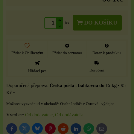
DO KOŠÍKU
ks
Přidat k Oblíbeným
Přidat do seznamu
Dotaz k produktu
Doručení
Hlídací pes
Česká pošta - balíkovna do 15 kg
•
95
Kč
•
Osobní odběr v Ostrově - výdejna
Výrobce:
Od dodavatele, Od dodávateľa
Bluesky
Twitter
Facebook
Pinterest
Reddit
LinkedIn
WhatsApp
E-
mail