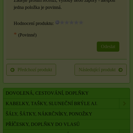
Zadejte prosím recenzi, výhody nebo zápory - alespoň
jedna položka je povinná.
Hodnocení produktu:
*
(Povinné)
Odeslat
Předchozí produkt
Následující produkt
DOVOLENÁ, CESTOVÁNÍ, DOPLŇKY
KABELKY, TAŠKY, SLUNEČNÍ BRÝLE AJ.
ŠÁLY, ŠÁTKY, NÁKRČNÍKY, PONOŽKY
PŘÍČESKY, DOPLŇKY DO VLASŮ