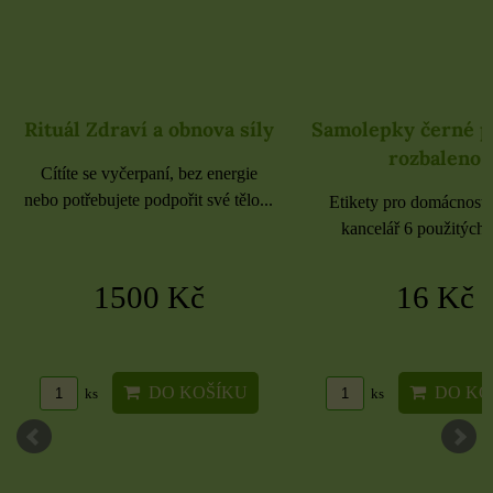
Rituál Zdraví a obnova síly
Samolepky černé 
rozbaleno
Cítíte se vyčerpaní, bez energie
nebo potřebujete podpořit své tělo...
Etikety pro domácnost, 
kancelář 6 použitých 
1500 Kč
16 Kč
DO KOŠÍKU
DO KO
ks
ks