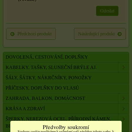
Odeslat
Předchozí produkt
Následující produkt
DOVOLENÁ, CESTOVÁNÍ, DOPLŇKY
KABELKY, TAŠKY, SLUNEČNÍ BRÝLE AJ.
ŠÁLY, ŠÁTKY, NÁKRČNÍKY, PONOŽKY
PŘÍČESKY, DOPLŇKY DO VLASŮ
ZAHRADA, BALKON, DOMÁCNOST
KRÁSA A ZDRAVÍ
ŠPERKY, NEREZOVÁ OCEL, PŘÍRODNÍ KÁMEN,
Předvolby soukromí
BIŽUTERIE
Soubory cookie používáme k vylepšení vaší návštěvy tohoto webu, k