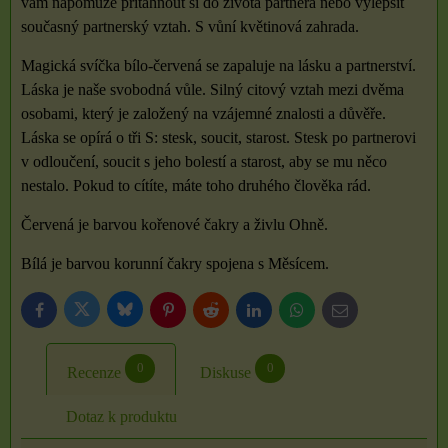
vám napomůže přitáhnout si do života partnera nebo vylepšit
současný partnerský vztah. S vůní květinová zahrada.
Magická svíčka bílo-červená se zapaluje na lásku a partnerství.
Láska je naše svobodná vůle. Silný citový vztah mezi dvěma
osobami, který je založený na vzájemné znalosti a důvěře.
Láska se opírá o tři S: stesk, soucit, starost. Stesk po partnerovi
v odloučení, soucit s jeho bolestí a starost, aby se mu něco
nestalo. Pokud to cítíte, máte toho druhého člověka rád.
Červená je barvou kořenové čakry a živlu Ohně.
Bílá je barvou korunní čakry spojena s Měsícem.
Bluesky
Twitter
Facebook
Pinterest
Reddit
LinkedIn
WhatsApp
E-
mail
0
0
Recenze
Diskuse
Dotaz k produktu