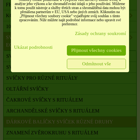
analýze jeho výkonu a ke shromažďování údajů o jeho používání. Můžeme
FENG SHUI, ORG. PYRAMIDY, LAPAČE SNŮ
k tomu použít nástroje a služby třetích stran a shromážděná data mohou být
přenášena partnerům v EU, USA nebo jiných zemích. Kliknutím na
KOMPONENTY K VÝROBĚ SVÍČEK, ŠPERKŮ
„Přijmout všechny soubory cookie“ vyjadřujete svůj souhlas s tímto
zpracováním. Níže můžete najít podrobné informace nebo upravit své
preference.
100 % PŘÍRODNÍ ESENCIÁLNÍ OLEJE SALOOS
Zásady ochrany soukromí
SVÍČKY Z PALMOVÉHO A SÓJOVÉHO VOSKU
ECO
Ukázat podrobnosti
Přijmout všechny cookies
SVÍČKY S RITUÁLEM
Odmítnout vše
SVÍČKY RITUÁLNÍ S RUNAMI
SVÍČKY PRO RŮZNÉ RITUÁLY
OLTÁŘNÍ SVÍČKY
ČAKROVÉ SVÍČKY S RITUÁLEM
ARCHANDĚLSKÉ SVÍČKY S RITUÁLEM
DÁRKOVÉ BALÍČKY SVÍČEK RŮZNÉ DRUHY
ZNAMENÍ ZVĚROKRUHU S RITUÁLEM