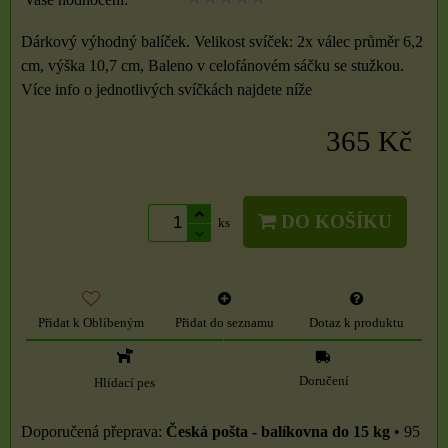
Dárkový výhodný balíček. Velikost svíček: 2x válec průměr 6,2
cm, výška 10,7 cm, Baleno v celofánovém sáčku se stužkou.
Více info o jednotlivých svíčkách najdete níže
365 Kč
DO KOŠÍKU
ks
Přidat k Oblíbeným
Přidat do seznamu
Dotaz k produktu
Doručení
Hlídací pes
Česká pošta - balíkovna do 15 kg
•
95