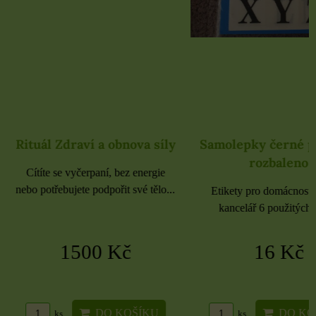
Rituál Zdraví a obnova síly
Samolepky černé 
rozbaleno
Cítíte se vyčerpaní, bez energie
nebo potřebujete podpořit své tělo...
Etikety pro domácnost, 
kancelář 6 použitých 
1500 Kč
16 Kč
DO KOŠÍKU
DO KO
ks
ks