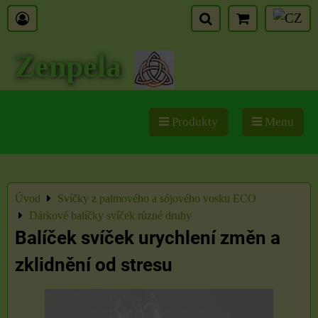
Zenpela
Produkty
Menu
Úvod
Svíčky z palmového a sójového vosku ECO
Dárkové balíčky svíček různé druhy
Balíček svíček urychlení změn a
zklidnění od stresu