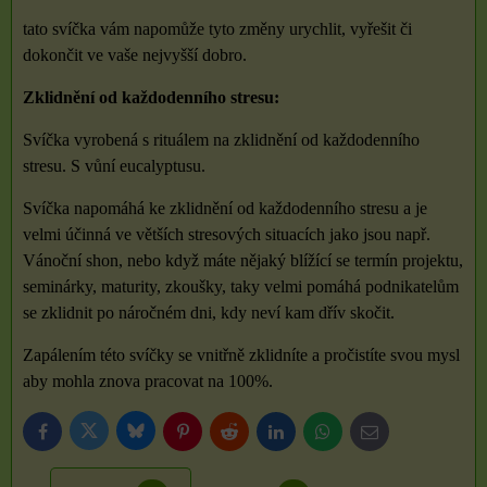
tato svíčka vám napomůže tyto změny urychlit, vyřešit či
dokončit ve vaše nejvyšší dobro.
Zklidnění od každodenního stresu:
Svíčka vyrobená s rituálem na zklidnění od každodenního
stresu. S vůní eucalyptusu.
Svíčka napomáhá ke zklidnění od každodenního stresu a je
velmi účinná ve větších stresových situacích jako jsou např.
Vánoční shon, nebo když máte nějaký blížící se termín projektu,
seminárky, maturity, zkoušky, taky velmi pomáhá podnikatelům
se zklidnit po náročném dni, kdy neví kam dřív skočit.
Zapálením této svíčky se vnitřně zklidníte a pročistíte svou mysl
aby mohla znova pracovat na 100%.
Bluesky
Twitter
Facebook
Pinterest
Reddit
LinkedIn
WhatsApp
E-
mail