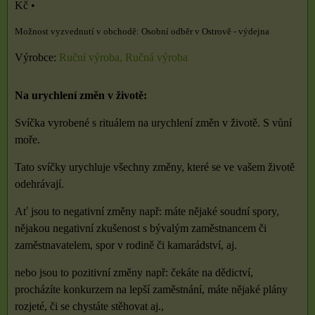
Kč
•
Osobní odběr v Ostrově - výdejna
Výrobce:
Ruční výroba, Ručná výroba
Na urychlení změn v životě:
Svíčka vyrobené s rituálem na urychlení změn v životě. S vůní
moře.
Tato svíčky urychluje všechny změny, které se ve vašem životě
odehrávají.
Ať jsou to negativní změny např: máte nějaké soudní spory,
nějakou negativní zkušenost s bývalým zaměstnancem či
zaměstnavatelem, spor v rodině či kamarádství, aj.
nebo jsou to pozitivní změny např: čekáte na dědictví,
procházíte konkurzem na lepší zaměstnání, máte nějaké plány
rozjeté, či se chystáte stěhovat aj.,