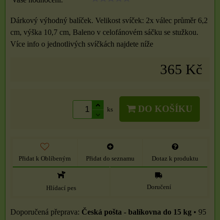
Dárkový výhodný balíček. Velikost svíček: 2x válec průměr 6,2
cm, výška 10,7 cm, Baleno v celofánovém sáčku se stužkou.
Více info o jednotlivých svíčkách najdete níže
365 Kč
DO KOŠÍKU
ks
Přidat k Oblíbeným
Přidat do seznamu
Dotaz k produktu
Doručení
Hlídací pes
Česká pošta - balíkovna do 15 kg
•
95