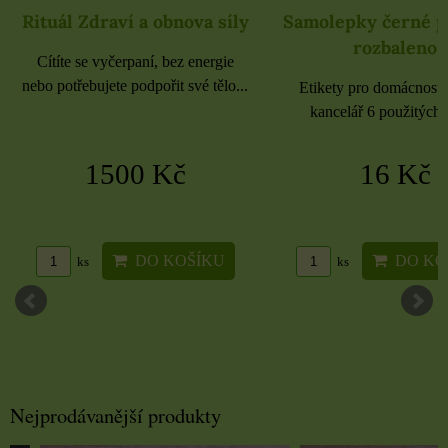
Rituál Zdraví a obnova síly
Samolepky černé 
rozbaleno
Cítíte se vyčerpaní, bez energie
nebo potřebujete podpořit své tělo...
Etikety pro domácnost, 
kancelář 6 použitých 
1500 Kč
16 Kč
DO KOŠÍKU
DO KO
ks
ks
Nejprodávanější produkty