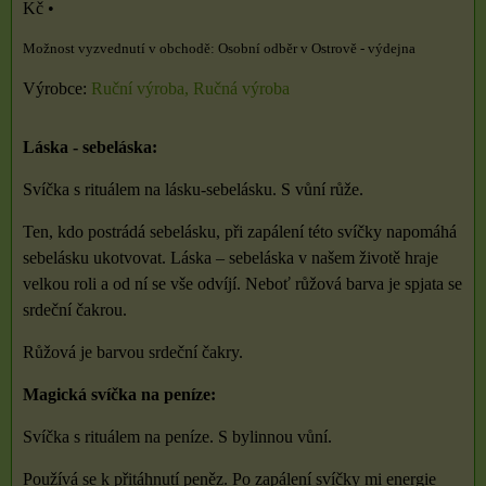
Kč
•
Osobní odběr v Ostrově - výdejna
Výrobce:
Ruční výroba, Ručná výroba
Láska - sebeláska:
Svíčka s rituálem na lásku-sebelásku. S vůní růže.
Ten, kdo postrádá sebelásku, při zapálení této svíčky napomáhá
sebelásku ukotvovat. Láska – sebeláska v našem životě hraje
velkou roli a od ní se vše odvíjí. Neboť růžová barva je spjata se
srdeční čakrou.
Růžová je barvou srdeční čakry.
Magická svíčka na peníze:
Svíčka s rituálem na peníze. S bylinnou vůní.
Používá se k přitáhnutí peněz. Po zapálení svíčky mi energie