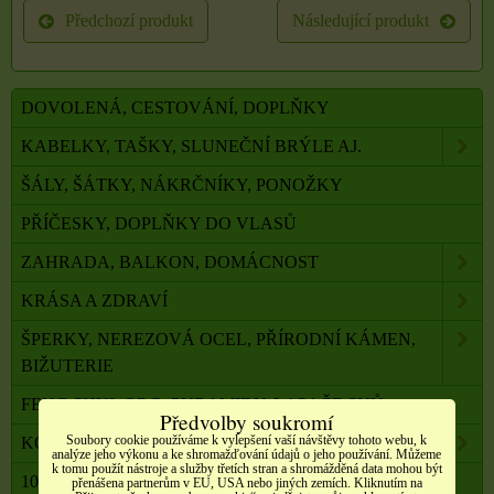
Předchozí produkt
Následující produkt
DOVOLENÁ, CESTOVÁNÍ, DOPLŇKY
KABELKY, TAŠKY, SLUNEČNÍ BRÝLE AJ.
ŠÁLY, ŠÁTKY, NÁKRČNÍKY, PONOŽKY
PŘÍČESKY, DOPLŇKY DO VLASŮ
ZAHRADA, BALKON, DOMÁCNOST
KRÁSA A ZDRAVÍ
ŠPERKY, NEREZOVÁ OCEL, PŘÍRODNÍ KÁMEN,
BIŽUTERIE
FENG SHUI, ORG. PYRAMIDY, LAPAČE SNŮ
Předvolby soukromí
Soubory cookie používáme k vylepšení vaší návštěvy tohoto webu, k
KOMPONENTY K VÝROBĚ SVÍČEK, ŠPERKŮ
analýze jeho výkonu a ke shromažďování údajů o jeho používání. Můžeme
k tomu použít nástroje a služby třetích stran a shromážděná data mohou být
100 % PŘÍRODNÍ ESENCIÁLNÍ OLEJE SALOOS
přenášena partnerům v EU, USA nebo jiných zemích. Kliknutím na