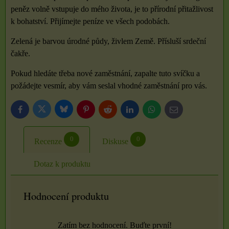
peněz volně vstupuje do mého života, je to přírodní přitažlivost
k bohatství. Přijímejte peníze ve všech podobách.
Zelená je barvou úrodné půdy, živlem Země. Přísluší srdeční
čakře.
Pokud hledáte třeba nové zaměstnání, zapalte tuto svíčku a
požádejte vesmír, aby vám seslal vhodné zaměstnání pro vás.
Bluesky
Twitter
Facebook
Pinterest
Reddit
LinkedIn
WhatsApp
E-
mail
0
0
Recenze
Diskuse
Dotaz k produktu
Hodnocení produktu
Zatím bez hodnocení. Buďte první!