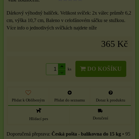
Dárkový výhodný balíček. Velikost svíček: 2x válec průměr 6,2
cm, výška 10,7 cm, Baleno v celofánovém sáčku se stužkou.
Více info o jednotlivých svíčkách najdete níže
365 Kč
DO KOŠÍKU
ks
Přidat k Oblíbeným
Přidat do seznamu
Dotaz k produktu
Doručení
Hlídací pes
Česká pošta - balíkovna do 15 kg
•
95