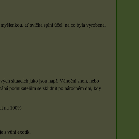
s myšlenkou, ať svíčka splní účel, na co byla vyrobena.
ových situacích jako jsou např. Vánoční shon, nebo
omáhá podnikatelům se zklidnit po náročném dni, kdy
vat na 100%.
je s vůní exotik.