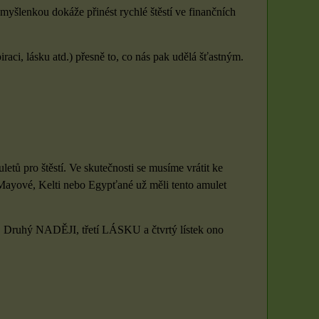
 myšlenkou dokáže přinést rychlé štěstí ve finančních
aci, lásku atd.) přesně to, co nás pak udělá šťastným.
uletů pro štěstí. Ve skutečnosti se musíme vrátit ke
 Mayové, Kelti nebo Egypťané už měli tento amulet
ÍRU, Druhý NADĚJI, třetí LÁSKU a čtvrtý lístek ono
Sada 3 rituálních