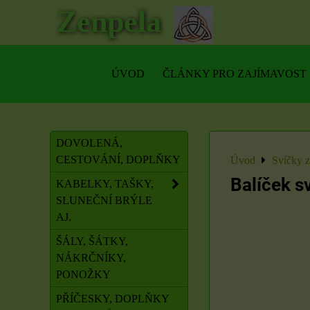
Zenpela
ÚVOD
ČLÁNKY PRO ZAJÍMAVOST
DOVOLENÁ,
CESTOVÁNÍ, DOPLŇKY
Úvod
Svíčky 
Balíček sv
KABELKY, TAŠKY,
SLUNEČNÍ BRÝLE
AJ.
ŠÁLY, ŠÁTKY,
NÁKRČNÍKY,
PONOŽKY
PŘÍČESKY, DOPLŇKY