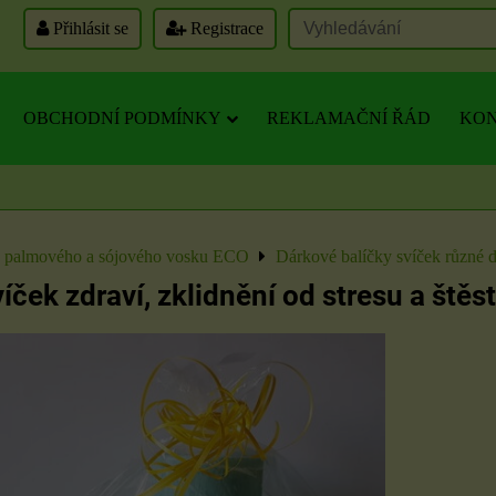
Přihlásit se
Registrace
OBCHODNÍ PODMÍNKY
REKLAMAČNÍ ŘÁD
KON
z palmového a sójového vosku ECO
Dárkové balíčky svíček různé 
íček zdraví, zklidnění od stresu a štěst