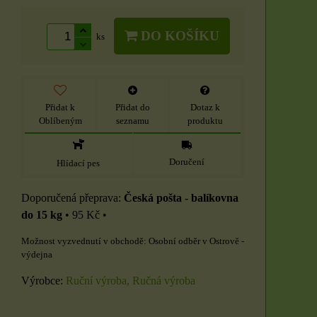
DO KOŠÍKU
ks
Přidat k
Přidat do
Dotaz k
Oblíbeným
seznamu
produktu
Doručení
Hlídací pes
Česká pošta - balíkovna
do 15 kg
•
95 Kč
•
Osobní odběr v Ostrově -
výdejna
Výrobce:
Ruční výroba, Ručná výroba