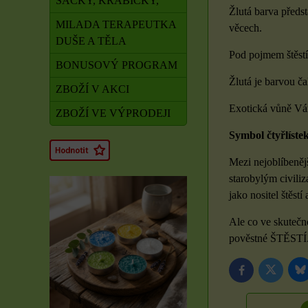
SÁČKY, KRABIČKY,
Žlutá barva předst
MILADA TERAPEUTKA
věcech.
DUŠE A TĚLA
Pod pojmem štěstí
BONUSOVÝ PROGRAM
Žlutá je barvou ča
ZBOŽÍ V AKCI
Exotická vůně Vám
ZBOŽÍ VE VÝPRODEJI
Symbol čtyřlíste
Mezi nejoblíbenějš
starobylým civili
jako nositel štěstí 
Ale co ve skutečn
pověstné ŠTĚSTÍ
B
Twitter
Facebook
Rituál Zdraví a
obnova síly