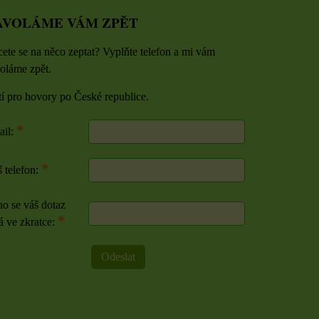
AVOLÁME VÁM ZPĚT
ete se na něco zeptat? Vyplňte telefon a mi vám
oláme zpět.
tí pro hovory po České republice.
*
ail:
*
 telefon:
o se váš dotaz
*
á ve zkratce:
Odeslat