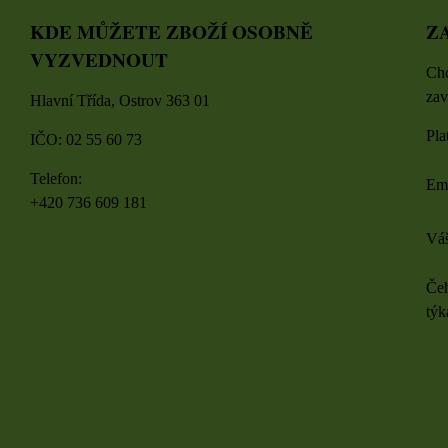
KDE MŮŽETE ZBOŽÍ OSOBNĚ
Z
VYZVEDNOUT
Chc
zav
Hlavní Třída, Ostrov 363 01
Pla
IČO: 02 55 60 73
Telefon:
Em
+420 736 609 181
Váš
Čeh
týk