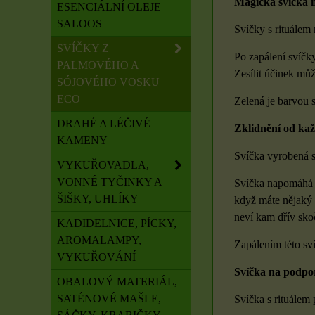
Magická svíčka n
ESENCIÁLNÍ OLEJE
SALOOS
Svíčky s rituálem
SVÍČKY Z
Po zapálení svíčky
PALMOVÉHO A
Zesílit účinek můž
SÓJOVÉHO VOSKU
ECO
Zelená je barvou s
DRAHÉ A LÉČIVÉ
Zklidnění od kaž
KAMENY
Svíčka vyrobená s
VYKUŘOVADLA,
VONNÉ TYČINKY A
Svíčka napomáhá k
ŠIŠKY, UHLÍKY
když máte nějaký 
neví kam dřív skoč
KADIDELNICE, PÍCKY,
AROMALAMPY,
Zapálením této sv
VYKUŘOVÁNÍ
Svíčka na podpor
OBALOVÝ MATERIÁL,
SATÉNOVÉ MAŠLE,
Svíčka s rituálem p