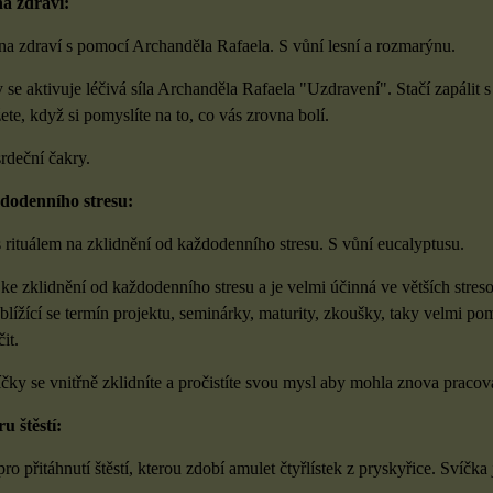
a zdraví:
 na zdraví s pomocí Archanděla Rafaela. S vůní lesní a rozmarýnu.
 se aktivuje léčivá síla Archanděla Rafaela "Uzdravení". Stačí zapálit 
ete, když si pomyslíte na to, co vás zrovna bolí.
rdeční čakry.
dodenního stresu:
 rituálem na zklidnění od každodenního stresu. S vůní eucalyptusu.
e zklidnění od každodenního stresu a je velmi účinná ve větších stres
blížící se termín projektu, seminárky, maturity, zkoušky, taky velmi p
it.
íčky se vnitřně zklidníte a pročistíte svou mysl aby mohla znova praco
u štěstí:
ro přitáhnutí štěstí, kterou zdobí amulet čtyřlístek z pryskyřice. Svíčka 