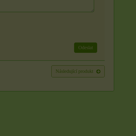
Odeslat
Svíčka - velikost,
vůně a barva dle
Následující produkt
výběru
Organzové sáčky 5 x
S vůní máty, třešně či
7 cm
vanilky. Sami si zvolte
barvu a vůni z...
Organzové sáčky najdou
uplatnění při rychlém
85 Kč
zabalení dárků,...
4 Kč
ZVOLTE VARIANTU