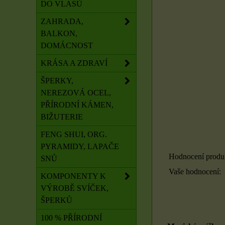
DO VLASŮ
ZAHRADA,
BALKON,
DOMÁCNOST
KRÁSA A ZDRAVÍ
ŠPERKY,
NEREZOVÁ OCEL,
PŘÍRODNÍ KÁMEN,
BIŽUTERIE
FENG SHUI, ORG.
PYRAMIDY, LAPAČE
Hodnocení produ
SNŮ
Vaše hodnocení:
KOMPONENTY K
VÝROBĚ SVÍČEK,
ŠPERKŮ
100 % PŘÍRODNÍ