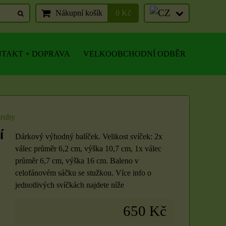
Nákupní košík
0 Kč
TAKT + DOPRAVA
VELKOOBCHODNÍ ODBĚR
druhy
í
Dárkový výhodný balíček. Velikost svíček: 2x
válec průměr 6,2 cm, výška 10,7 cm, 1x válec
průměr 6,7 cm, výška 16 cm. Baleno v
celofánovém sáčku se stužkou. Více info o
jednotlivých svíčkách najdete níže
650 Kč