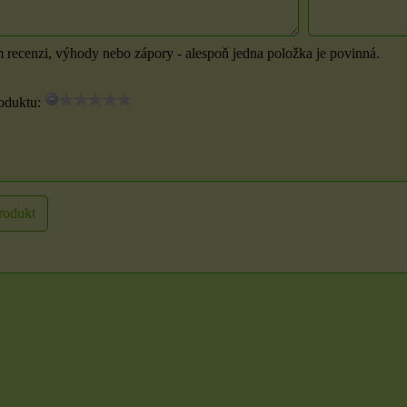
m recenzi, výhody nebo zápory - alespoň jedna položka je povinná.
oduktu:
7x9
rodukt
Samolepky na knoty
2 cm
ou
m
Nálepky knotu jsou
oboustranné lepicí kolečka,
pro upevnění knotu...
23 Kč
U