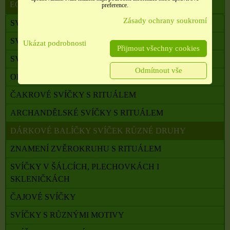
ECO
preference.
Zásady ochrany soukromí
SVÍČKY S RITUÁLEM
SVÍČKY RITUÁLNÍ S RUNAMI
Ukázat podrobnosti
Přijmout všechny cookies
SVÍČKY PRO RŮZNÉ RITUÁLY
Odmítnout vše
OLTÁŘNÍ SVÍČKY
ČAKROVÉ SVÍČKY S RITUÁLEM
ARCHANDĚLSKÉ SVÍČKY S RITUÁLEM
DÁRKOVÉ BALÍČKY SVÍČEK RŮZNÉ DRUHY
ZNAMENÍ ZVĚROKRUHU S RITUÁLEM
SVÍČKY V ŠÁLCÍCH, PLECHOVKÁCH I
SKLENIČKÁCH
ČAJOVÉ SVÍČKY
SVÍČKY S RŮZNÝMI MOTIVY