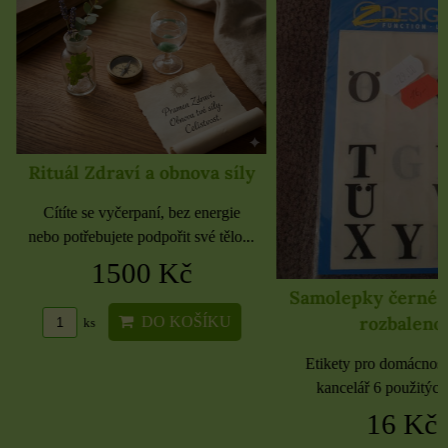
Rituál Zdraví a obnova síly
Cítíte se vyčerpaní, bez energie
nebo potřebujete podpořit své tělo...
1500 Kč
Samolepky černé 
rozbaleno
DO KOŠÍKU
ks
Etikety pro domácnost, 
kancelář 6 použitých 
16 Kč