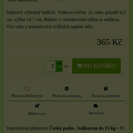
Dárkový výhodný balíček. Velikost svíček: 2x válec průměr 6,2
cm, výška 10,7 cm, Baleno v celofánovém sáčku se stužkou.
Více info o jednotlivých svíčkách najdete níže
365 Kč
DO KOŠÍKU
ks
Přidat k Oblíbeným
Přidat do seznamu
Dotaz k produktu
Doručení
Hlídací pes
Česká pošta - balíkovna do 15 kg
•
95