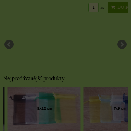
DO KO
ks
Nejprodávanější produkty