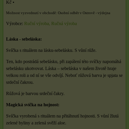
Kč
•
Osobní odběr v Ostrově - výdejna
Výrobce:
Ruční výroba, Ručná výroba
Láska - sebeláska:
Svíčka s rituálem na lásku-sebelásku. S vůní růže.
Ten, kdo postrádá sebelásku, při zapálení této svíčky napomáhá
sebelásku ukotvovat. Láska – sebeláska v našem životě hraje
velkou roli a od ní se vše odvíjí. Neboť růžová barva je spjata se
srdeční čakrou.
Růžová je barvou srdeční čakry.
Magická svíčka na hojnost:
Svíčka vyrobená s rituálem na přitáhnutí hojnosti. S vůní žlutá
zelené byliny a zelená svěží aloe.