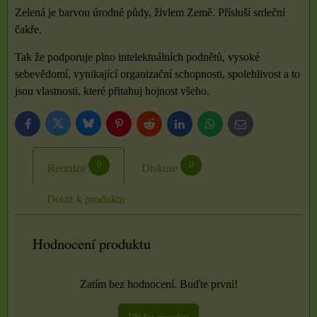
Zelená je barvou úrodné půdy, živlem Země. Přísluší srdeční
čakře.
Tak že podporuje plno intelektuálních podnětů, vysoké
sebevědomí, vynikající organizační schopnosti, spolehlivost a to
jsou vlastnosti, které přitahuj hojnost všeho.
Bluesky
Twitter
Facebook
Pinterest
Reddit
LinkedIn
WhatsApp
E-
mail
0
0
Recenze
Diskuse
Dotaz k produktu
Hodnocení produktu
Zatím bez hodnocení. Buďte první!