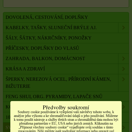
DOVOLENÁ, CESTOVÁNÍ, DOPLŇKY
KABELKY, TAŠKY, SLUNEČNÍ BRÝLE AJ.
ŠÁLY, ŠÁTKY, NÁKRČNÍKY, PONOŽKY
PŘÍČESKY, DOPLŇKY DO VLASŮ
ZAHRADA, BALKON, DOMÁCNOST
KRÁSA A ZDRAVÍ
ŠPERKY, NEREZOVÁ OCEL, PŘÍRODNÍ KÁMEN,
BIŽUTERIE
FENG SHUI, ORG. PYRAMIDY, LAPAČE SNŮ
Předvolby soukromí
KOMPONENTY K VÝROBĚ SVÍČEK, ŠPERKŮ
Soubory cookie používáme k vylepšení vaší návštěvy tohoto webu, k
analýze jeho výkonu a ke shromažďování údajů o jeho používání. Můžeme
100 % PŘÍRODNÍ ESENCIÁLNÍ OLEJE SALOOS
k tomu použít nástroje a služby třetích stran a shromážděná data mohou být
přenášena partnerům v EU, USA nebo jiných zemích. Kliknutím na
SVÍČKY Z PALMOVÉHO A SÓJOVÉHO VOSKU
„Přijmout všechny soubory cookie“ vyjadřujete svůj souhlas s tímto
zpracováním. Níže můžete najít podrobné informace nebo upravit své