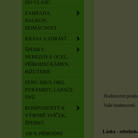
DO VLASŮ
ZAHRADA,
BALKON,
DOMÁCNOST
KRÁSA A ZDRAVÍ
ŠPERKY,
NEREZOVÁ OCEL,
PŘÍRODNÍ KÁMEN,
BIŽUTERIE
FENG SHUI, ORG.
PYRAMIDY, LAPAČE
Hodnocení produ
SNŮ
Vaše hodnocení:
KOMPONENTY K
VÝROBĚ SVÍČEK,
ŠPERKŮ
Láska - sebelásk
100 % PŘÍRODNÍ