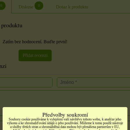
0
0
Diskuse
Dotaz k produktu
 produktu
Zatím bez hodnocení. Buďte první!
Přidat recenzi
nzi
Předvolby soukromí
Soubory cookie používáme k vylepšení vaší návštěvy tohoto webu, k analýze jeho
výkonu a ke shromažďování údajů o jeho používání. Můžeme k tomu použít nástroje
a služby třetích stran a shromážděná data mohou být přenášena partnerům v EU,