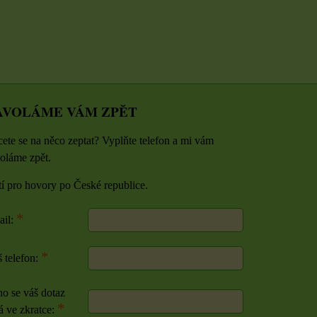
AVOLÁME VÁM ZPĚT
ete se na něco zeptat? Vyplňte telefon a mi vám
oláme zpět.
tí pro hovory po České republice.
*
ail:
*
 telefon:
o se váš dotaz
*
á ve zkratce: