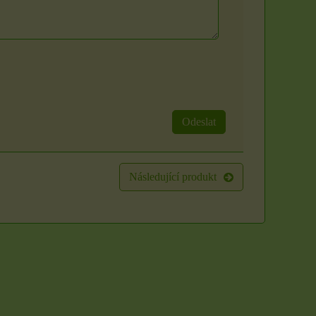
Odeslat
Sada 3 rituálních
Rituál Zlatý klíč k
svíček: Zlatý klíč k
hojnosti
hojnosti
Následující produkt
Máte pocit, že se ve vašem
životě zastavil proud? Že i
Vytvořte si posvátný prostor
přes...
a otevřete se proudu
prosperity přímo...
250 Kč
1500 Kč