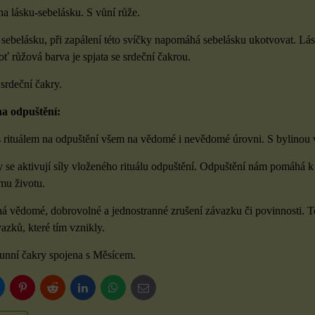
na lásku-sebelásku. S vůní růže.
sebelásku, při zapálení této svíčky napomáhá sebelásku ukotvovat. Lásk
oť růžová barva je spjata se srdeční čakrou.
srdeční čakry.
a odpuštění:
 rituálem na odpuštění všem na vědomé i nevědomé úrovni. S bylinou 
ky se aktivují síly vloženého rituálu odpuštění. Odpuštění nám pomáhá
mu životu.
 vědomé, dobrovolné a jednostranné zrušení závazku či povinnosti. Te
azků, které tím vznikly.
runní čakry spojena s Měsícem.
luesky
Pinterest
Reddit
LinkedIn
WhatsApp
E-
mail