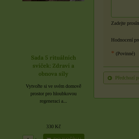
Zadejte prosí
Hodnocení pr
*
(Povinné)
lních
Rituál Zdraví a
Samolepky čern
ví a
obnova síly
písmena rozbale
ly
Předchozí p
Cítíte se vyčerpaní, bez
Etikety pro domácnos
energie nebo potřebujete
školu i kancelář 6 použi
m domově
podpořit své tělo...
archů
bkovou
..
1500 Kč
16 Kč