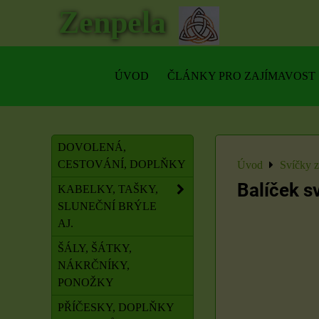
Zenpela
ÚVOD
ČLÁNKY PRO ZAJÍMAVOST
DOVOLENÁ,
CESTOVÁNÍ, DOPLŇKY
Úvod
Svíčky 
Balíček s
KABELKY, TAŠKY,
SLUNEČNÍ BRÝLE
AJ.
ŠÁLY, ŠÁTKY,
NÁKRČNÍKY,
PONOŽKY
PŘÍČESKY, DOPLŇKY