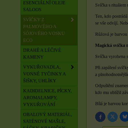
ESENCIÁLNÍ OLEJE
Svíčka s rituálem 
SALOOS
Ten, kdo postrádá 
SVÍČKY Z
se vše odvíjí. Neb
PALMOVÉHO A
SÓJOVÉHO VOSKU
Růžová je barvou 
ECO
Magická svíčka n
DRAHÉ A LÉČIVÉ
Svíčka vyrobena s
KAMENY
VYKUŘOVADLA,
Při zapálení svíč
VONNÉ TYČINKY A
a plnohodnotnější
ŠIŠKY, UHLÍKY
Odpuštění znamená
KADIDELNICE, PÍCKY,
kdo mu ublížil záv
AROMALAMPY,
Bílá je barvou ko
VYKUŘOVÁNÍ
OBALOVÝ MATERIÁL,
B
Twitter
Facebook
SATÉNOVÉ MAŠLE,