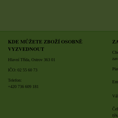
KDE MŮŽETE ZBOŽÍ OSOBNĚ
Z
VYZVEDNOUT
Chc
zav
Hlavní Třída, Ostrov 363 01
Pla
IČO: 02 55 60 73
Telefon:
Em
+420 736 609 181
Váš
Čeh
týk