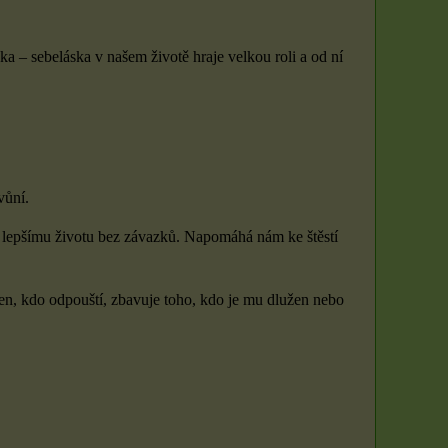
a – sebeláska v našem životě hraje velkou roli a od ní
vůní.
 k lepšímu životu bez závazků. Napomáhá nám ke štěstí
n, kdo odpouští, zbavuje toho, kdo je mu dlužen nebo