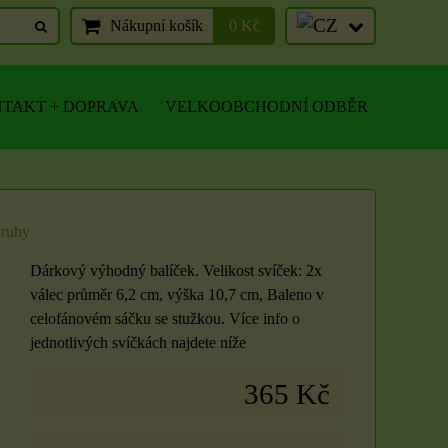
Nákupní košík
0 Kč
TAKT + DOPRAVA
VELKOOBCHODNÍ ODBĚR
druhy
Dárkový výhodný balíček. Velikost svíček: 2x
válec průměr 6,2 cm, výška 10,7 cm, Baleno v
celofánovém sáčku se stužkou. Více info o
jednotlivých svíčkách najdete níže
365 Kč