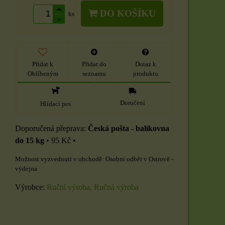
DO KOŠÍKU
ks
Přidat k
Přidat do
Dotaz k
Oblíbeným
seznamu
produktu
Doručení
Hlídací pes
Česká pošta - balíkovna
do 15 kg
•
95 Kč
•
Osobní odběr v Ostrově -
výdejna
Výrobce:
Ruční výroba, Ručná výroba