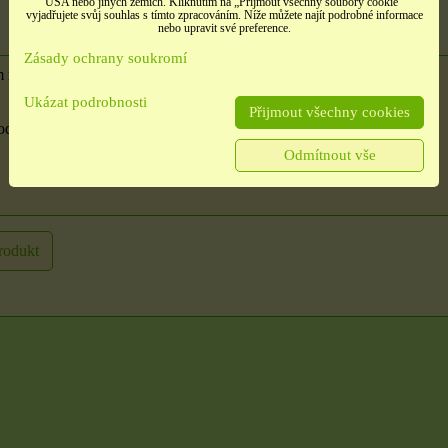
USA nebo jiných zemích. Kliknutím na „Přijmout všechny soubory cookie“
vyjadřujete svůj souhlas s tímto zpracováním. Níže můžete najít podrobné informace
nebo upravit své preference.
Zásady ochrany soukromí
m recenzi, výhody nebo zápory - alespoň jedna položka je povinná.
Ukázat podrobnosti
Přijmout všechny cookies
oduktu:
Odmítnout vše
é
Samolepky třpitivé
Samolepky srdíčka
no
zlaté písmena
načatá
rozbaleno
rodukt
t,
barevné srdíčka, 1 arch
tých
Etikety pro domácnost,
školu i kancelář 4 použité
archy
13 Kč
10 Kč