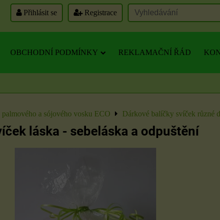
Přihlásit se
Registrace
OBCHODNÍ PODMÍNKY
REKLAMAČNÍ ŘÁD
KON
z palmového a sójového vosku ECO
Dárkové balíčky svíček různé 
víček láska - sebeláska a odpuštění