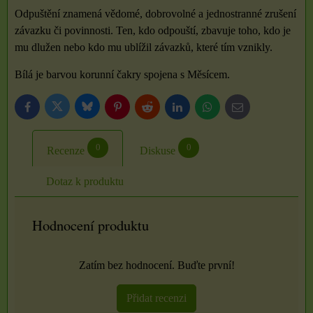
Odpuštění znamená vědomé, dobrovolné a jednostranné zrušení
závazku či povinnosti. Ten, kdo odpouští, zbavuje toho, kdo je
mu dlužen nebo kdo mu ublížil závazků, které tím vznikly.
Bílá je barvou korunní čakry spojena s Měsícem.
Bluesky
Twitter
Facebook
Pinterest
Reddit
LinkedIn
WhatsApp
E-
mail
0
0
Recenze
Diskuse
Dotaz k produktu
Hodnocení produktu
Zatím bez hodnocení. Buďte první!
Přidat recenzi