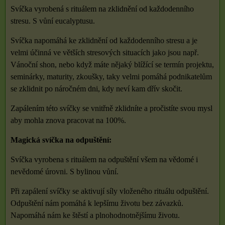
Svíčka vyrobená s rituálem na zklidnění od každodenního
stresu. S vůní eucalyptusu.
Svíčka napomáhá ke zklidnění od každodenního stresu a je
velmi účinná ve větších stresových situacích jako jsou např.
Vánoční shon, nebo když máte nějaký blížící se termín projektu,
seminárky, maturity, zkoušky, taky velmi pomáhá podnikatelům
se zklidnit po náročném dni, kdy neví kam dřív skočit.
Zapálením této svíčky se vnitřně zklidníte a pročistíte svou mysl
aby mohla znova pracovat na 100%.
Magická svíčka na odpuštění:
Svíčka vyrobena s rituálem na odpuštění všem na vědomé i
nevědomé úrovni. S bylinou vůní.
Při zapálení svíčky se aktivují síly vloženého rituálu odpuštění.
Odpuštění nám pomáhá k lepšímu životu bez závazků.
Napomáhá nám ke štěstí a plnohodnotnějšímu životu.