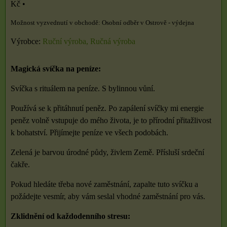
Kč
•
Osobní odběr v Ostrově - výdejna
Výrobce:
Ruční výroba, Ručná výroba
Magická svíčka na peníze:
Svíčka s rituálem na peníze. S bylinnou vůní.
Používá se k přitáhnutí peněz. Po zapálení svíčky mi energie
peněz volně vstupuje do mého života, je to přírodní přitažlivost
k bohatství. Přijímejte peníze ve všech podobách.
Zelená je barvou úrodné půdy, živlem Země. Přísluší srdeční
čakře.
Pokud hledáte třeba nové zaměstnání, zapalte tuto svíčku a
požádejte vesmír, aby vám seslal vhodné zaměstnání pro vás.
Zklidnění od každodenního stresu: