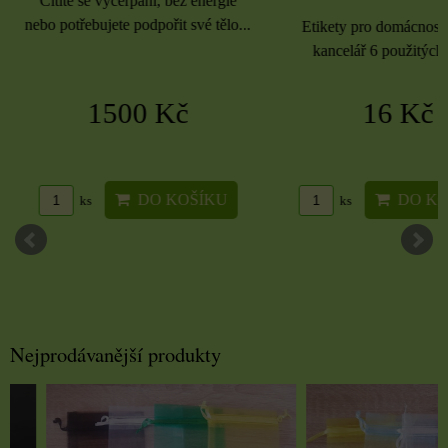
Cítíte se vyčerpaní, bez energie
nebo potřebujete podpořit své tělo...
Etikety pro domácnost, 
kancelář 6 použitých 
1500 Kč
16 Kč
DO KOŠÍKU
DO KO
ks
ks
Nejprodávanější produkty