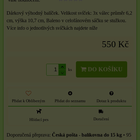
Dárkový výhodný balíček. Velikost svíček: 3x válec průměr 6,2
cm, výška 10,7 cm, Baleno v celofánovém sáčku se stužkou.
Více info o jednotlivých svíčkách najdete níže
550 Kč
DO KOŠÍKU
ks
Přidat k Oblíbeným
Přidat do seznamu
Dotaz k produktu
Doručení
Hlídací pes
Česká pošta - balíkovna do 15 kg
•
95