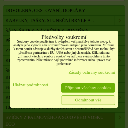
DOVOLENÁ, CESTOVÁNÍ, DOPLŇKY
KABELKY, TAŠKY, SLUNEČNÍ BRÝLE AJ.
ŠÁLY, ŠÁTKY, NÁKRČNÍKY, PONOŽKY
Předvolby soukromí
PŘÍČESKY, DOPLŇKY DO VLASŮ
Soubory cookie používáme k vylepšení vaší návštěvy tohoto webu, k
analýze jeho výkonu a ke shromažďování údajů o jeho používání. Můžeme
k tomu použít nástroje a služby třetích stran a shromážděná data mohou být
ZAHRADA, BALKON, DOMÁCNOST
přenášena partnerům v EU, USA nebo jiných zemích. Kliknutím na
„Přijmout všechny soubory cookie“ vyjadřujete svůj souhlas s tímto
zpracováním. Níže můžete najít podrobné informace nebo upravit své
KRÁSA A ZDRAVÍ
preference.
ŠPERKY, NEREZOVÁ OCEL, PŘÍRODNÍ KÁMEN,
Zásady ochrany soukromí
BIŽUTERIE
Ukázat podrobnosti
FENG SHUI, ORG. PYRAMIDY, LAPAČE SNŮ
Přijmout všechny cookies
KOMPONENTY K VÝROBĚ SVÍČEK, ŠPERKŮ
Odmítnout vše
100 % PŘÍRODNÍ ESENCIÁLNÍ OLEJE SALOOS
SVÍČKY Z PALMOVÉHO A SÓJOVÉHO VOSKU
ECO