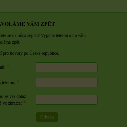
AVOLÁME VÁM ZPĚT
ete se na něco zeptat? Vyplňte telefon a mi vám
oláme zpět.
tí pro hovory po České republice.
*
ail:
*
 telefon:
o se váš dotaz
*
á ve zkratce:
Odeslat