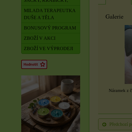
SÁČKY, KRABIČKY,
MILADA TERAPEUTKA
Galerie
DUŠE A TĚLA
BONUSOVÝ PROGRAM
ZBOŽÍ V AKCI
ZBOŽÍ VE VÝPRODEJI
Náramek z č
Rituál Zdraví a
Předchozí p
obnova síly