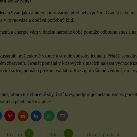
em krásy ženy:
éta užíván jako amulet, který varuje před nebezpečím. Granát je velmi 
s v rovnováze a dodává potřebný klid.
amenů a energie vám v dnešní náročné době pomůže odbourat stres a nap
astaralé myšlenkové vzorce a strnulé způsoby jednání. Přináší sebedův
ém zbarvení). Granát pomáhá v krizových situacích nalézat východiska 
 otvírá srdce, pomáhá překonávat tabu. Rozvíjí rozšířené vědomí, umí v
smus, obnovuje ztracené síly, čistí krev, podporuje metabolismus, pomá
bí na páteř, srdce a plíce.
luesky
Pinterest
Reddit
LinkedIn
WhatsApp
E-
mail
0
0
Recenze
Diskuse
Dotaz k produktu