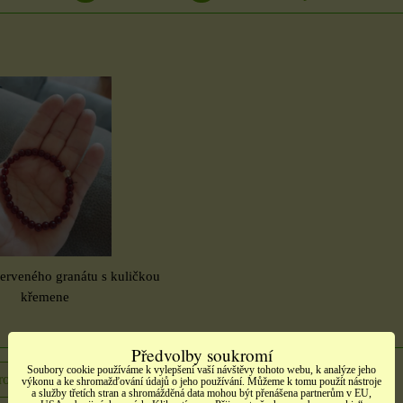
erveného granátu s kuličkou
křemene
Předvolby soukromí
Soubory cookie používáme k vylepšení vaší návštěvy tohoto webu, k analýze jeho
rodukt
výkonu a ke shromažďování údajů o jeho používání. Můžeme k tomu použít nástroje
a služby třetích stran a shromážděná data mohou být přenášena partnerům v EU,