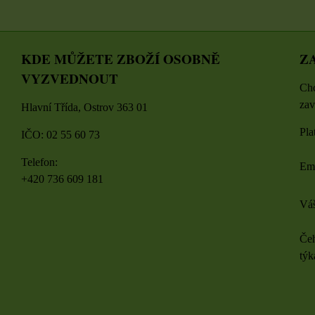
KDE MŮŽETE ZBOŽÍ OSOBNĚ
Z
VYZVEDNOUT
Chc
zav
Hlavní Třída, Ostrov 363 01
Pla
IČO: 02 55 60 73
Telefon:
Em
+420 736 609 181
Váš
Čeh
týk