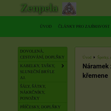
Zenpela
ÚVOD
ČLÁNKY PRO ZAJÍMAVOST
DOVOLENÁ,
CESTOVÁNÍ, DOPLŇKY
Úvod
Šperky, 
Náramek z
KABELKY, TAŠKY,
SLUNEČNÍ BRÝLE
křemene
AJ.
ŠÁLY, ŠÁTKY,
NÁKRČNÍKY,
PONOŽKY
PŘÍČESKY, DOPLŇKY