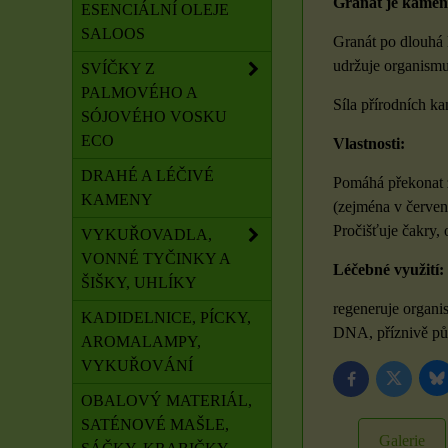
Granát je kamen
ESENCIÁLNÍ OLEJE
SALOOS
Granát po dlouhá l
udržuje organismu
SVÍČKY Z
PALMOVÉHO A
Síla přírodních k
SÓJOVÉHO VOSKU
ECO
Vlastnosti:
DRAHÉ A LÉČIVÉ
Pomáhá překonat z
KAMENY
(zejména v červen
Pročišťuje čakry,
VYKUŘOVADLA,
VONNÉ TYČINKY A
Léčebné využití:
ŠIŠKY, UHLÍKY
regeneruje organi
KADIDELNICE, PÍCKY,
DNA, příznivě půso
AROMALAMPY,
VYKUŘOVÁNÍ
B
Twitter
Facebook
OBALOVÝ MATERIÁL,
SATÉNOVÉ MAŠLE,
Galerie