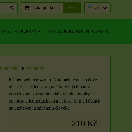
Nákupní košík
0 Kč
TAKT + DOPRAVA
VELKOOBCHODNÍ ODBĚR
ch minerálů
Náramky
Kámen velikost: 4 mm. Náramek je na strečové
niti. Po tisíce let jsou granáty různých barev
považovány za symbolické drahokamy víry,
pevnosti a jednoduchosti a věří se, že mají účinek
na uzdravení a záchranu člověka.
210 Kč