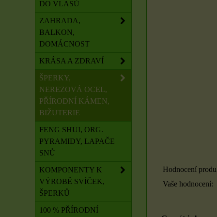
DO VLASŮ
ZAHRADA,
BALKON,
DOMÁCNOST
KRÁSA A ZDRAVÍ
ŠPERKY,
NEREZOVÁ OCEL,
PŘÍRODNÍ KÁMEN,
BIŽUTERIE
FENG SHUI, ORG.
PYRAMIDY, LAPAČE
SNŮ
Hodnocení produ
KOMPONENTY K
VÝROBĚ SVÍČEK,
Vaše hodnocení:
ŠPERKŮ
100 % PŘÍRODNÍ