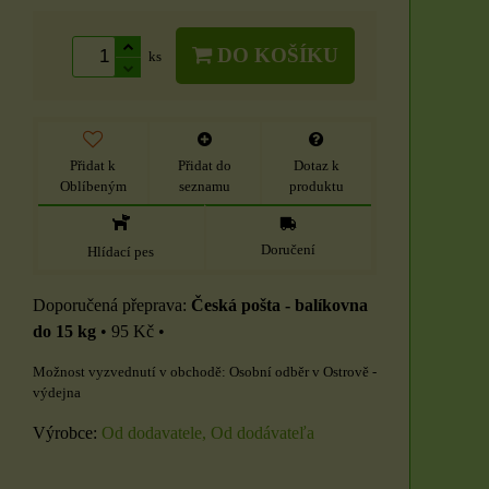
DO KOŠÍKU
ks
Přidat k
Přidat do
Dotaz k
Oblíbeným
seznamu
produktu
Doručení
Hlídací pes
Česká pošta - balíkovna
do 15 kg
•
95 Kč
•
Osobní odběr v Ostrově -
výdejna
Výrobce:
Od dodavatele, Od dodávateľa