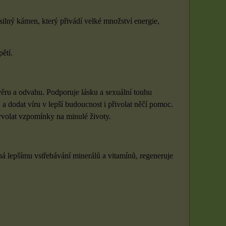
silný kámen, který přivádí velké množství energie,
ětí.
ěru a odvahu. Podporuje lásku a sexuální touhu
a dodat víru v lepší budoucnost i přivolat něčí pomoc.
yvolat vzpomínky na minulé životy.
há lepšímu vstřebávání minerálů a vitamínů, regeneruje