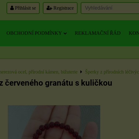
Přihlásit se
Registrace
OBCHODNÍ PODMÍNKY
REKLAMAČNÍ ŘÁD
KON
nerezová ocel, přírodní kámen, bižuterie
Šperky z přírodních léčivý
 červeného granátu s kuličkou