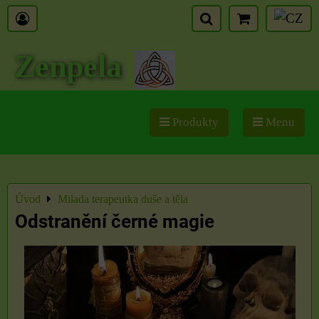
Zenpela
Produkty
Menu
Úvod
Milada terapeutka duše a těla
Odstranění černé magie