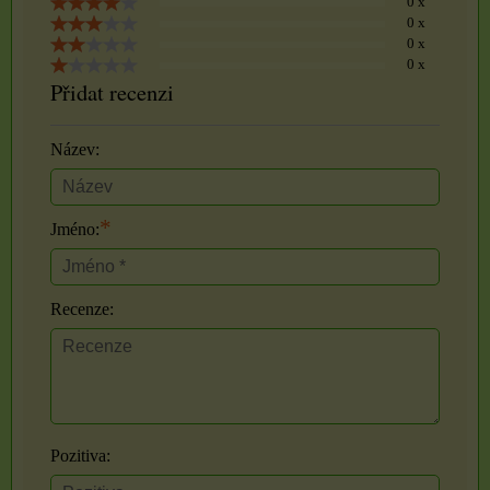
0 x
0 x
0 x
0 x
Přidat recenzi
Název:
*
Jméno:
Recenze:
Pozitiva: