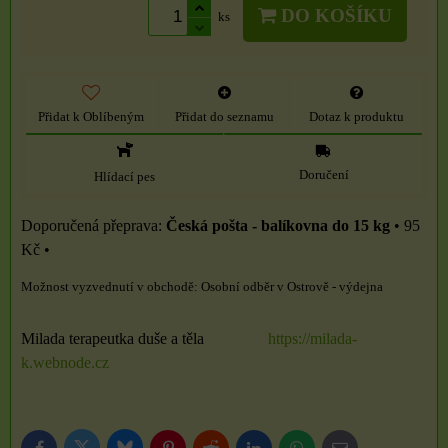
DO KOŠÍKU
ks
Přidat k Oblíbeným
Přidat do seznamu
Dotaz k produktu
Doručení
Hlídací pes
Česká pošta - balíkovna do 15 kg
•
95
Kč
•
Osobní odběr v Ostrově - výdejna
Milada terapeutka duše a těla
https://milada-
k.webnode.cz