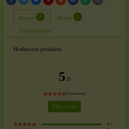
Bluesky
Twitter
Facebook
Pinterest
Reddit
LinkedIn
WhatsApp
E-
mail
0
0
Recenze
Diskuse
Dotaz k produktu
Hodnocení produktu
5
/5
8 hodnocení
Přidat recenzi
8 x