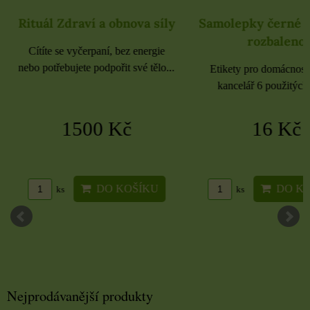
Rituál Zdraví a obnova síly
Samolepky černé 
rozbaleno
Cítíte se vyčerpaní, bez energie
nebo potřebujete podpořit své tělo...
Etikety pro domácnost, 
kancelář 6 použitých 
1500 Kč
16 Kč
DO KOŠÍKU
DO KO
ks
ks
Nejprodávanější produkty