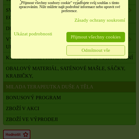
„Přijmout všechny soubory cookie“ vyjadřujete svůj souhlas s tímto
zpracováním. Níže můžete najít podrobné informace nebo upravit své
SVÍČKY Z PALMOVÉHO A SÓJOVÉHO VOSKU
preference.
ECO
Zásady ochrany soukromí
DRAHÉ A LÉČIVÉ KAMENY
Ukázat podrobnosti
Přijmout všechny cookies
VYKUŘOVADLA, VONNÉ TYČINKY A ŠIŠKY,
UHLÍKY
Odmítnout vše
KADIDELNICE, PÍCKY, AROMALAMPY, VYKUŘOVÁNÍ
OBALOVÝ MATERIÁL, SATÉNOVÉ MAŠLE, SÁČKY,
KRABIČKY,
MILADA TERAPEUTKA DUŠE A TĚLA
BONUSOVÝ PROGRAM
ZBOŽÍ V AKCI
ZBOŽÍ VE VÝPRODEJI