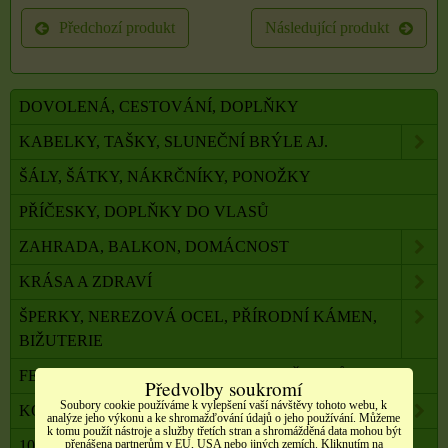
Předchozí produkt
Následující produkt
DOVOLENÁ, CESTOVÁNÍ, DOPLŇKY
KABELKY, TAŠKY, SLUNEČNÍ BRÝLE AJ.
ŠÁLY, ŠÁTKY, NÁKRČNÍKY, PONOŽKY
PŘÍČESKY, DOPLŇKY DO VLASŮ
ZAHRADA, BALKON, DOMÁCNOST
KRÁSA A ZDRAVÍ
ŠPERKY, NEREZOVÁ OCEL, PŘÍRODNÍ KÁMEN,
BIŽUTERIE
FENG SHUI, ORG. PYRAMIDY, LAPAČE SNŮ
Předvolby soukromí
Soubory cookie používáme k vylepšení vaší návštěvy tohoto webu, k
KOMPONENTY K VÝROBĚ SVÍČEK, ŠPERKŮ
analýze jeho výkonu a ke shromažďování údajů o jeho používání. Můžeme
k tomu použít nástroje a služby třetích stran a shromážděná data mohou být
přenášena partnerům v EU, USA nebo jiných zemích. Kliknutím na
100 % PŘÍRODNÍ ESENCIÁLNÍ OLEJE SALOOS