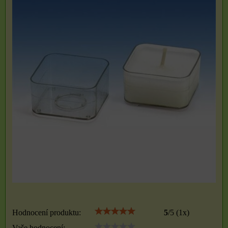
Hodnocení produktu:
5
/
5
(
1
x)
Vaše hodnocení: