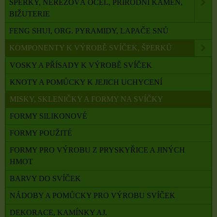
ŠPERKY, NEREZOVÁ OCEL, PŘÍRODNÍ KÁMEN,
BIŽUTERIE
FENG SHUI, ORG. PYRAMIDY, LAPAČE SNŮ
KOMPONENTY K VÝROBĚ SVÍČEK, ŠPERKŮ
VOSKY A PŘÍSADY K VÝROBĚ SVÍČEK
KNOTY A POMŮCKY K JEJICH UCHYCENÍ
MISKY, SKLENIČKY A FORMY NA SVÍČKY
FORMY SILIKONOVÉ
FORMY POUŽITÉ
FORMY PRO VÝROBU Z PRYSKYŘICE A JINÝCH
HMOT
BARVY DO SVÍČEK
NÁDOBY A POMŮCKY PRO VÝROBU SVÍČEK
DEKORACE, KAMÍNKY AJ.