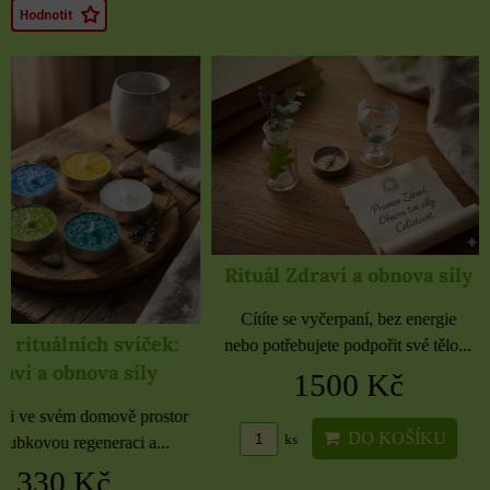
Rituál Zdraví a obnova síly
Cítíte se vyčerpaní, bez energie
nebo potřebujete podpořit své tělo...
1500 Kč
Samolepky černé 
rozbaleno
DO KOŠÍKU
ks
Etikety pro domácnost, 