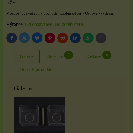
Kč
•
Osobní odběr v Ostrově - výdejna
Výrobce:
Od dodavatele, Od dodávateľa
Bluesky
Twitter
Facebook
Pinterest
Reddit
LinkedIn
WhatsApp
E-
mail
0
0
Galerie
Recenze
Diskuse
Dotaz k produktu
Galerie