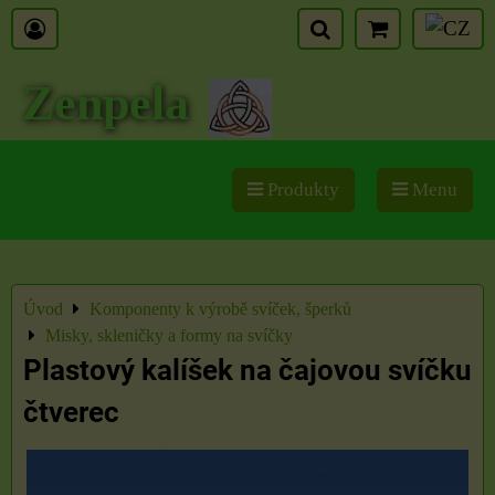
Zenpela
Produkty
Menu
Úvod
Komponenty k výrobě svíček, šperků
Misky, skleničky a formy na svíčky
Plastový kalíšek na čajovou svíčku
čtverec