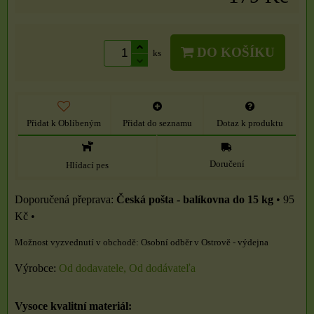
DO KOŠÍKU
ks
Přidat k Oblíbeným
Přidat do seznamu
Dotaz k produktu
Doručení
Hlídací pes
Česká pošta - balíkovna do 15 kg
•
95
Kč
•
Osobní odběr v Ostrově - výdejna
Výrobce:
Od dodavatele, Od dodávateľa
Vysoce kvalitní materiál: