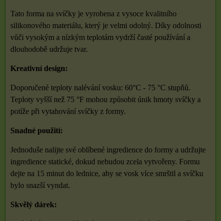
Tato forma na svíčky je vyrobena z vysoce kvalitního
silikonového materiálu, který je velmi odolný. Díky odolnosti
vůči vysokým a nízkým teplotám vydrží časté používání a
dlouhodobě udržuje tvar.
Kreativní design:
Doporučené teploty nalévání vosku: 60°C - 75 °C stupňů.
Teploty vyšší než 75 °F mohou způsobit únik hmoty svíčky a
potíže při vytahování svíčky z formy.
Snadné použití:
Jednoduše nalijte své oblíbené ingredience do formy a udržujte
ingredience statické, dokud nebudou zcela vytvořeny. Formu
dejte na 15 minut do lednice, aby se vosk více smrštil a svíčku
bylo snazší vyndat.
Skvělý dárek: