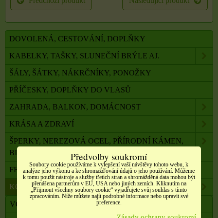
Předchozí produkt
Následující produkt
DOVOLENÁ, CESTOVÁNÍ, DOPLŇKY
KABELKY, TAŠKY, SLUNEČNÍ BRÝLE AJ.
ŠÁLY, ŠÁTKY, NÁKRČNÍKY, PONOŽKY
PŘÍČESKY, DOPLŇKY DO VLASŮ
ZAHRADA, BALKON, DOMÁCNOST
KRÁSA A ZDRAVÍ
ŠPERKY, NEREZOVÁ OCEL, PŘÍRODNÍ KÁMEN,
BIŽUTERIE
Předvolby soukromí
Soubory cookie používáme k vylepšení vaší návštěvy tohoto webu, k
FENG SHUI, ORG. PYRAMIDY, LAPAČE SNŮ
analýze jeho výkonu a ke shromažďování údajů o jeho používání. Můžeme
k tomu použít nástroje a služby třetích stran a shromážděná data mohou být
přenášena partnerům v EU, USA nebo jiných zemích. Kliknutím na
KOMPONENTY K VÝROBĚ SVÍČEK, ŠPERKŮ
„Přijmout všechny soubory cookie“ vyjadřujete svůj souhlas s tímto
zpracováním. Níže můžete najít podrobné informace nebo upravit své
preference.
VOSKY A PŘÍSADY K VÝROBĚ SVÍČEK
Zásady ochrany soukromí