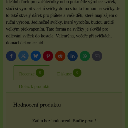
Ideální dárek pro začátečníky nebo pokročilé výrobce svíček,
stačí si vyrobit vlastní svíčky doma s touto formou na svíčky. Je
to také skvělý dárek pro přátele a vaše děti, které mají zájem o
ruční výrobu. Jedinečné svíčky, které vyrobíte, budou určitě
velkým překvapením. Tato forma na svíčky je skvělá pro
odlévání svíček do kostela, Valentýna, večeře při svíčkách,
domácí dekorace atd.
Bluesky
Twitter
Facebook
Pinterest
Reddit
LinkedIn
WhatsApp
E-
mail
0
0
Recenze
Diskuse
Dotaz k produktu
Hodnocení produktu
Zatím bez hodnocení. Buďte první!