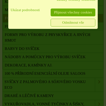
KNOTY A POMŮCKY K JEJICH UCHYCENÍ
MISKY, SKLENIČKY A FORMY NA SVÍČKY
Ukázat podrobnosti
Přijmout všechny cookies
FORMY SILIKONOVÉ
Odmítnout vše
FORMY POUŽITÉ
FORMY PRO VÝROBU Z PRYSKYŘICE A JINÝCH
HMOT
BARVY DO SVÍČEK
NÁDOBY A POMŮCKY PRO VÝROBU SVÍČEK
DEKORACE, KAMÍNKY AJ.
100 % PŘÍRODNÍ ESENCIÁLNÍ OLEJE SALOOS
SVÍČKY Z PALMOVÉHO A SÓJOVÉHO VOSKU
ECO
DRAHÉ A LÉČIVÉ KAMENY
VYKUŘOVADLA, VONNÉ TYČINKY A ŠIŠKY,