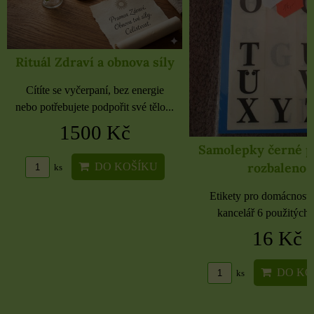
Rituál Zdraví a obnova síly
Cítíte se vyčerpaní, bez energie
nebo potřebujete podpořit své tělo...
1500 Kč
Samolepky černé 
rozbaleno
DO KOŠÍKU
ks
Etikety pro domácnost, 
kancelář 6 použitých 
16 Kč
DO KO
ks