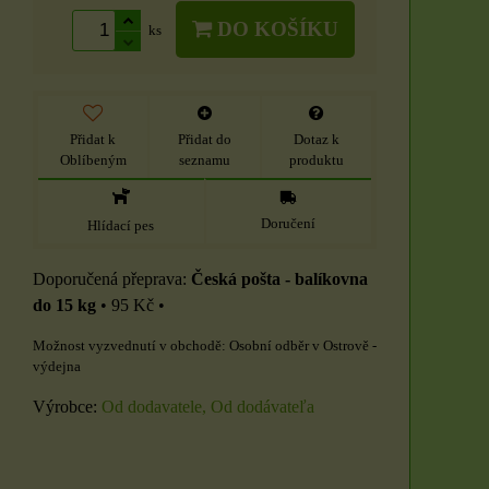
DO KOŠÍKU
ks
Přidat k
Přidat do
Dotaz k
Oblíbeným
seznamu
produktu
Doručení
Hlídací pes
Česká pošta - balíkovna
do 15 kg
•
95 Kč
•
Osobní odběr v Ostrově -
výdejna
Výrobce:
Od dodavatele, Od dodávateľa