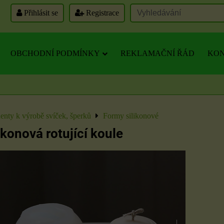
Přihlásit se
Registrace
OBCHODNÍ PODMÍNKY
REKLAMAČNÍ ŘÁD
KON
nty k výrobě svíček, šperků
Formy silikonové
ikonová rotující koule