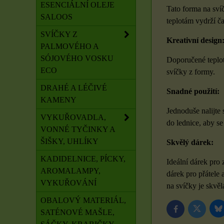
ESENCIÁLNÍ OLEJE
Tato forma na sví
SALOOS
teplotám vydrží č
SVÍČKY Z
Kreativní design
PALMOVÉHO A
SÓJOVÉHO VOSKU
Doporučené teplot
ECO
svíčky z formy.
DRAHÉ A LÉČIVÉ
Snadné použití:
KAMENY
Jednoduše nalijte
VYKUŘOVADLA,
do lednice, aby se
VONNÉ TYČINKY A
ŠIŠKY, UHLÍKY
Skvělý dárek:
KADIDELNICE, PÍCKY,
Ideální dárek pro 
AROMALAMPY,
dárek pro přátele 
VYKUŘOVÁNÍ
na svíčky je skvěl
OBALOVÝ MATERIÁL,
B
Twitter
Facebook
SATÉNOVÉ MAŠLE,