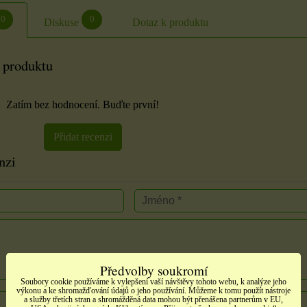
0
0
Diskuse
Dotaz k produktu
 produktu
Zatím bez hodnocení. Buďte první!
Přidat recenzi
nzi
Předvolby soukromí
Soubory cookie používáme k vylepšení vaší návštěvy tohoto webu, k analýze jeho
výkonu a ke shromažďování údajů o jeho používání. Můžeme k tomu použít nástroje
a služby třetích stran a shromážděná data mohou být přenášena partnerům v EU,