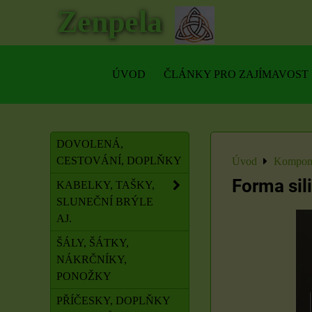
Zenpela
ÚVOD
ČLÁNKY PRO ZAJÍMAVOST
DOVOLENÁ,
CESTOVÁNÍ, DOPLŇKY
Úvod
Kompone
Forma sil
KABELKY, TAŠKY,
SLUNEČNÍ BRÝLE
AJ.
ŠÁLY, ŠÁTKY,
NÁKRČNÍKY,
PONOŽKY
PŘÍČESKY, DOPLŇKY