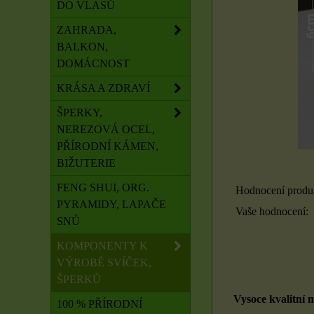
DO VLASŮ
ZAHRADA,
BALKON,
DOMÁCNOST
KRÁSA A ZDRAVÍ
ŠPERKY,
NEREZOVÁ OCEL,
PŘÍRODNÍ KÁMEN,
BIŽUTERIE
FENG SHUI, ORG.
Hodnocení produ
PYRAMIDY, LAPAČE
Vaše hodnocení:
SNŮ
KOMPONENTY K
VÝROBĚ SVÍČEK,
ŠPERKŮ
Vysoce kvalitní m
100 % PŘÍRODNÍ