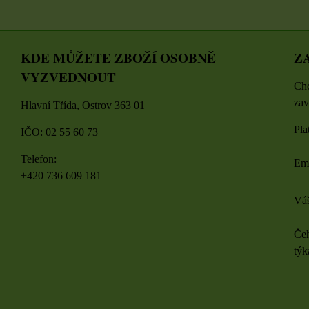
KDE MŮŽETE ZBOŽÍ OSOBNĚ
Z
VYZVEDNOUT
Chc
zav
Hlavní Třída, Ostrov 363 01
Pla
IČO: 02 55 60 73
Telefon:
Em
+420 736 609 181
Váš
Čeh
týk