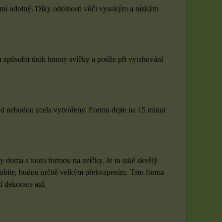
velmi odolný. Díky odolnosti vůči vysokým a nízkým
 způsobit únik hmoty svíčky a potíže při vytahování
kud nebudou zcela vytvořeny. Formu dejte na 15 minut
ky doma s touto formou na svíčky. Je to také skvělý
vyrobíte, budou určitě velkým překvapením. Tato forma
í dekorace atd.