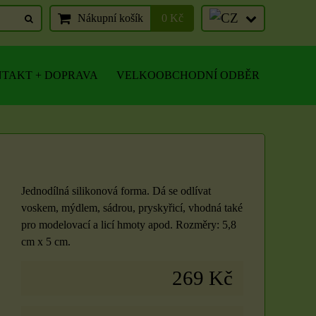
Nákupní košík
0 Kč
TAKT + DOPRAVA
VELKOOBCHODNÍ ODBĚR
Jednodílná silikonová forma. Dá se odlívat
voskem, mýdlem, sádrou, pryskyřicí, vhodná také
pro modelovací a licí hmoty apod. Rozměry: 5,8
cm x 5 cm.
269 Kč