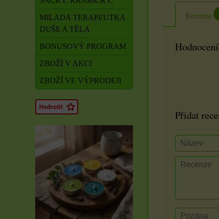
SÁČKY, KRABIČKY,
Recenze
MILADA TERAPEUTKA
DUŠE A TĚLA
Hodnocení
BONUSOVÝ PROGRAM
ZBOŽÍ V AKCI
ZBOŽÍ VE VÝPRODEJI
Přidat rece
Rituál Zdraví a
obnova síly