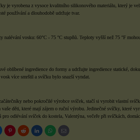
čky je vyrobena z vysoce kvalitního silikonového materiálu, který je 
asté používání a dlouhodobě udržuje tvar.
:
y nalévání vosku: 60°C - 75 °C stupňů. Teploty vyšší než 75 °F mohou
 své oblíbené ingredience do formy a udržujte ingredience statické, do
 vosk více smrštil a svíčku bylo snazší vyndat.
začátečníky nebo pokročilé výrobce svíček, stačí si vyrobit vlastní svíč
a vaše děti, které mají zájem o ruční výrobu. Jedinečné svíčky, které 
á pro odlévání svíček do kostela, Valentýna, večeře při svíčkách, domác
luesky
Pinterest
Reddit
LinkedIn
WhatsApp
E-
mail