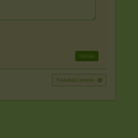
svíček: Zlatý klíč k
Rituál Zlatý klíč k
hojnosti
hojnosti
Vytvořte si posvátný prostor
Máte pocit, že se ve vašem
a otevřete se proudu
životě zastavil proud? Že i
prosperity přímo...
přes...
250 Kč
1500 Kč
Odeslat
DO KOŠÍKU
ks
DO KOŠÍKU
ks
Následující produkt