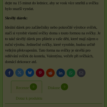
dejte na 15 minut do lednice, aby se vosk více smrštil a svíčku
bylo snazší vyndat.
Skvělý dárek:
Ideální dárek pro začátečníky nebo pokročilé výrobce svíček,
stačí si vyrobit vlastní svíčky doma s touto formou na svíčky. Je
to také skvělý dárek pro přátele a vaše děti, které mají zájem o
ruční výrobu. Jedinečné svíčky, které vyrobíte, budou určitě
velkým překvapením. Tato forma na svíčky je skvělá pro
odlévání svíček do kostela, Valentýna, večeře při svíčkách,
domácí dekorace atd.
Bluesky
Twitter
Facebook
Pinterest
Reddit
LinkedIn
WhatsApp
E-
mail
0
0
Recenze
Diskuse
Dotaz k produktu