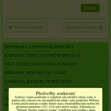
Odeslat
Předchozí produkt
Následující produkt
DOVOLENÁ, CESTOVÁNÍ, DOPLŇKY
KABELKY, TAŠKY, SLUNEČNÍ BRÝLE AJ.
ŠÁLY, ŠÁTKY, NÁKRČNÍKY, PONOŽKY
PŘÍČESKY, DOPLŇKY DO VLASŮ
ZAHRADA, BALKON, DOMÁCNOST
KRÁSA A ZDRAVÍ
Předvolby soukromí
Soubory cookie používáme k vylepšení vaší návštěvy tohoto webu, k
ŠPERKY, NEREZOVÁ OCEL, PŘÍRODNÍ KÁMEN,
analýze jeho výkonu a ke shromažďování údajů o jeho používání. Můžeme
k tomu použít nástroje a služby třetích stran a shromážděná data mohou být
BIŽUTERIE
přenášena partnerům v EU, USA nebo jiných zemích. Kliknutím na
„Přijmout všechny soubory cookie“ vyjadřujete svůj souhlas s tímto