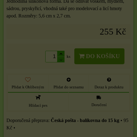
Jednodílná silikonová forma. Dá se odlívat voskem, mýdlem,
sádrou, pryskyřicí, vhodná také pro modelovací a licí hmoty
apod. Rozměry: 5,6 cm x 2,7 cm.
255 Kč
DO KOŠÍKU
ks
Přidat k Oblíbeným
Přidat do seznamu
Dotaz k produktu
Doručení
Hlídací pes
Česká pošta - balíkovna do 15 kg
•
95
Kč
•