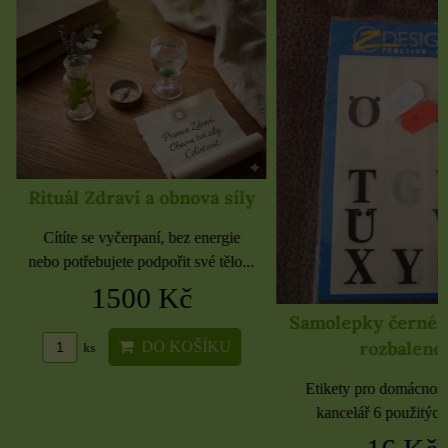
Rituál Zdraví a obnova síly
Cítíte se vyčerpaní, bez energie
nebo potřebujete podpořit své tělo...
1500 Kč
Samolepky černé 
rozbaleno
DO KOŠÍKU
ks
Etikety pro domácnost, 
kancelář 6 použitých 