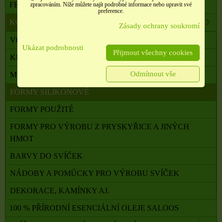
FENG SHUI, ORG. PYRAMIDY, LAPAČE SNŮ
zpracováním. Níže můžete najít podrobné informace nebo upravit své
preference.
KOMPONENTY K VÝROBĚ SVÍČEK, ŠPERKŮ
Zásady ochrany soukromí
VOSKY A PŘÍSADY K VÝROBĚ SVÍČEK
Ukázat podrobnosti
Přijmout všechny cookies
KNOTY A POMŮCKY K JEJICH UCHYCENÍ
Odmítnout vše
MISKY, SKLENIČKY A FORMY NA SVÍČKY
FORMY SILIKONOVÉ
FORMY POUŽITÉ
FORMY PRO VÝROBU Z PRYSKYŘICE A JINÝCH
HMOT
BARVY DO SVÍČEK
NÁDOBY A POMŮCKY PRO VÝROBU SVÍČEK
DEKORACE, KAMÍNKY AJ.
100 % PŘÍRODNÍ ESENCIÁLNÍ OLEJE SALOOS