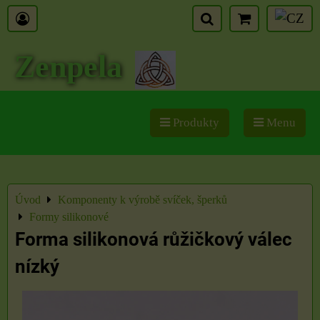
Zenpela
Produkty
Menu
Úvod
Komponenty k výrobě svíček, šperků
Formy silikonové
Forma silikonová růžičkový válec
nízký