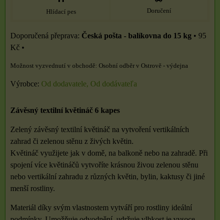
Doručení
Hlídací pes
Česká pošta - balíkovna do 15 kg
•
95
Kč
•
Osobní odběr v Ostrově - výdejna
Výrobce:
Od dodavatele, Od dodávateľa
Závěsný textilní květináč 6 kapes
Zelený závěsný textilní květináč na vytvoření vertikálních
zahrad či zelenou stěnu z živých květin.
Květináč využijete jak v domě, na balkoně nebo na zahradě. Při
spojení více květináčů vytvoříte krásnou živou zelenou stěnu
nebo vertikální zahradu z různých květin, bylin, kaktusy či jiné
menší rostliny.
Materiál díky svým vlastnostem vytváří pro rostliny ideální
podmínky. Umožňuje odvodnění, udržuje vlhkost je vysoce