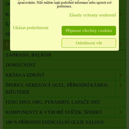
zpracováním. Níže můžete najít podrobné informace nebo upravit své
DOVOLENÁ, CESTOVÁNÍ, DOPLŇKY
preference.
KABELKY, TAŠKY, SLUNEČNÍ BRÝLE AJ.
Zásady ochrany soukromí
ŠÁLY, ŠÁTKY, NÁKRČNÍKY, PONOŽKY
Ukázat podrobnosti
Přijmout všechny cookies
PŘÍČESKY, DOPLŇKY DO VLASŮ
Odmítnout vše
ZAHRADA, BALKON, DOMÁCNOST
ZAHRADA, BALKON
DOMÁCNOST
KRÁSA A ZDRAVÍ
ŠPERKY, NEREZOVÁ OCEL, PŘÍRODNÍ KÁMEN,
BIŽUTERIE
FENG SHUI, ORG. PYRAMIDY, LAPAČE SNŮ
KOMPONENTY K VÝROBĚ SVÍČEK, ŠPERKŮ
100 % PŘÍRODNÍ ESENCIÁLNÍ OLEJE SALOOS