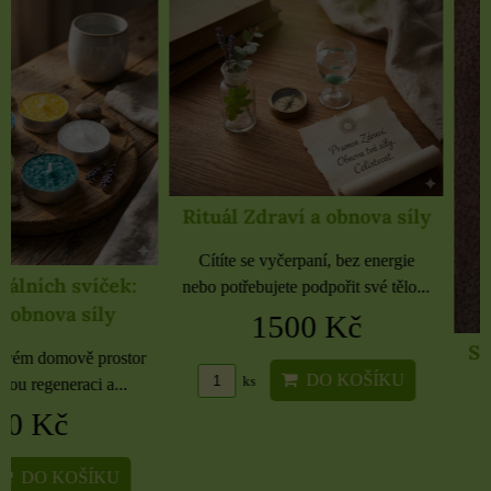
Rituál Zdraví a obnova síly
Cítíte se vyčerpaní, bez energie
nebo potřebujete podpořit své tělo...
1500 Kč
Samolepky černé 
rozbaleno
DO KOŠÍKU
ks
Etikety pro domácnost, 
kancelář 6 použitých 