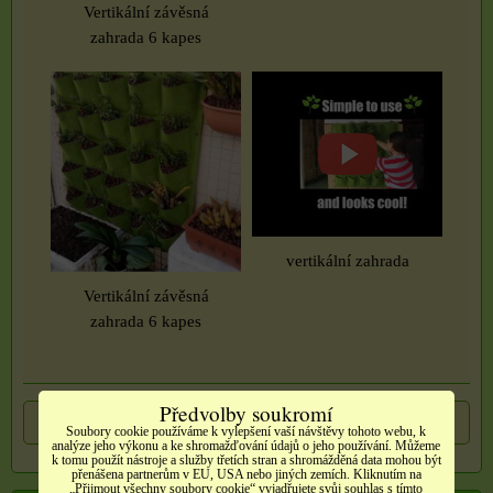
Vertikální závěsná
zahrada 6 kapes
vertikální zahrada
Vertikální závěsná
zahrada 6 kapes
Předvolby soukromí
Předchozí produkt
Následující produkt
Soubory cookie používáme k vylepšení vaší návštěvy tohoto webu, k
analýze jeho výkonu a ke shromažďování údajů o jeho používání. Můžeme
k tomu použít nástroje a služby třetích stran a shromážděná data mohou být
přenášena partnerům v EU, USA nebo jiných zemích. Kliknutím na
„Přijmout všechny soubory cookie“ vyjadřujete svůj souhlas s tímto