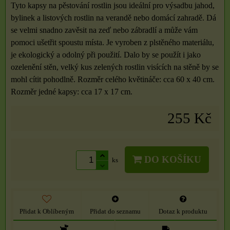
Tyto kapsy na pěstování rostlin jsou ideální pro výsadbu jahod,
bylinek a listových rostlin na verandě nebo domácí zahradě. Dá
se velmi snadno zavěsit na zeď nebo zábradlí a může vám
pomoci ušetřit spoustu místa. Je vyroben z plstěného materiálu,
je ekologický a odolný při použití. Dalo by se použít i jako
ozelenění stěn, velký kus zelených rostlin visících na stěně by se
mohl cítit pohodlně. Rozměr celého květináče: cca 60 x 40 cm.
Rozměr jedné kapsy: cca 17 x 17 cm.
255 Kč
DO KOŠÍKU
ks
Přidat k Oblíbeným
Přidat do seznamu
Dotaz k produktu