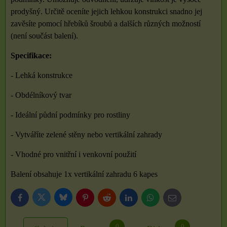
prodyšný. Určitě oceníte jejich lehkou konstrukci snadno jej
zavěsíte pomocí hřebíků šroubů a dalších různých možností
(není součást balení).
Specifikace:
- Lehká konstrukce
- Obdélníkový tvar
- Ideální půdní podmínky pro rostliny
- Vytváříte zelené stěny nebo vertikální zahrady
- Vhodné pro vnitřní i venkovní použití
Balení obsahuje 1x vertikální zahradu 6 kapes
Bluesky
Twitter
Facebook
Pinterest
Reddit
LinkedIn
WhatsApp
E-
mail
0
0