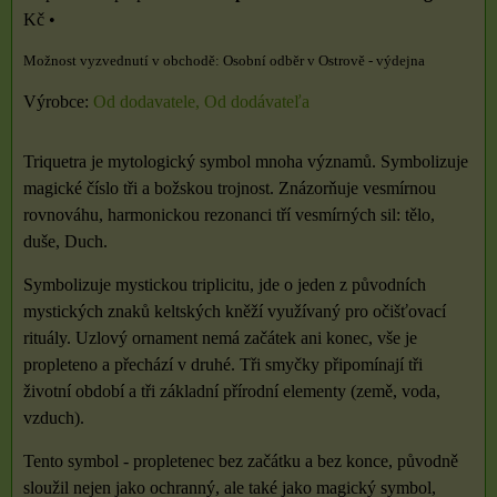
Kč
•
Osobní odběr v Ostrově - výdejna
Výrobce:
Od dodavatele, Od dodávateľa
Triquetra je mytologický symbol mnoha významů. Symbolizuje
magické číslo tři a božskou trojnost. Znázorňuje vesmírnou
rovnováhu, harmonickou rezonanci tří vesmírných sil: tělo,
duše, Duch.
Symbolizuje mystickou triplicitu, jde o jeden z původních
mystických znaků keltských kněží využívaný pro očišťovací
rituály. Uzlový ornament nemá začátek ani konec, vše je
propleteno a přechází v druhé. Tři smyčky připomínají tři
životní období a tři základní přírodní elementy (země, voda,
vzduch).
Tento symbol - propletenec bez začátku a bez konce, původně
sloužil nejen jako ochranný, ale také jako magický symbol,