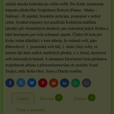
známý mnoha kulturám po celém světě. Pro Kelty znamenala
triquetra především Trojjedinou Bohyni (Panna - Matka -
Stařena) - tři aspekty ženského principu, propojené v jediný
celek. Symbol triquetry byl používán Keltskými kněžími
(druidy) při všemožných rituálech, pro znásobení jejich účinku a
také bezesporu pro svůj ochranný aspekt. Číslice tři byla pro
Kelty velmi důležitá i v tom ohledu, že vnímali svět, jako
tříúrovňový: 1. pozemský svět lidí, 2. dolní (Jiný svět), ve
kterém žijí duše našich zemřelých předků, a 3. horní, duchovní
svět dokonalých bytostí. S nástupem křesťanství byla představa
trojjedinosti přejata a přetransformována do podoby Svaté
Trojice, tedy Boha Otce, Syna a Ducha svatého.
Bluesky
Twitter
Facebook
Pinterest
Reddit
LinkedIn
WhatsApp
E-
mail
0
0
Galerie
Recenze
Diskuse
Dotaz k produktu