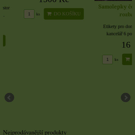
Samolepky černé 
rozbaleno
DO KOŠÍKU
ks
Etikety pro domácnost, 
kancelář 6 použitých 
16 Kč
DO KO
ks
Nejprodávanější produkty