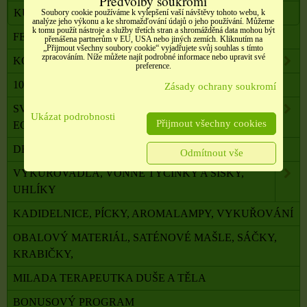
Předvolby soukromí
KŮŽE, ŘETÍZKY NA ŠPERKY
Soubory cookie používáme k vylepšení vaší návštěvy tohoto webu, k
analýze jeho výkonu a ke shromažďování údajů o jeho používání. Můžeme
k tomu použít nástroje a služby třetích stran a shromážděná data mohou být
FENG SHUI, ORG. PYRAMIDY, LAPAČE SNŮ
přenášena partnerům v EU, USA nebo jiných zemích. Kliknutím na
„Přijmout všechny soubory cookie“ vyjadřujete svůj souhlas s tímto
zpracováním. Níže můžete najít podrobné informace nebo upravit své
KOMPONENTY K VÝROBĚ SVÍČEK, ŠPERKŮ
preference.
100 % PŘÍRODNÍ ESENCIÁLNÍ OLEJE SALOOS
Zásady ochrany soukromí
SVÍČKY Z PALMOVÉHO A SÓJOVÉHO VOSKU
Ukázat podrobnosti
Přijmout všechny cookies
ECO
DRAHÉ A LÉČIVÉ KAMENY
Odmítnout vše
VYKUŘOVADLA, VONNÉ TYČINKY A ŠIŠKY,
UHLÍKY
KADIDELNICE, PÍCKY, AROMALAMPY, VYKUŘOVÁNÍ
OBALOVÝ MATERIÁL, SATÉNOVÉ MAŠLE, SÁČKY,
KRABIČKY,
MILADA TERAPEUTKA DUŠE A TĚLA
BONUSOVÝ PROGRAM