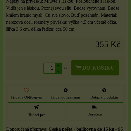
Nápisy na přívěsku: Mluvte s láskou, Poslouchejte s láskou,
Vidět jen s láskou, Poznej svou sílu, Buďte vyrovnaní, Buďte
králem hranic mysli, Cti své slovo, Buď požehnán. Materiál:
nerezová ocel, rozměry přívěsku: výška 4,5 cm včetně očka,
šířka 3,6 cm, délka řetězu: cca 50 cm.
355 Kč
DO KOŠÍKU
ks
Přidat k Oblíbeným
Přidat do seznamu
Dotaz k produktu
Doručení
Hlídací pes
Česká pošta - balíkovna do 15 kg
•
95