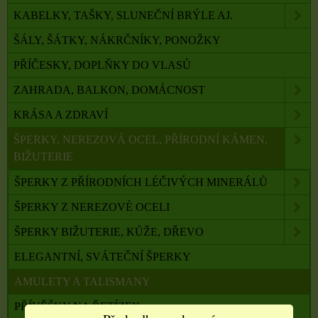
KABELKY, TAŠKY, SLUNEČNÍ BRÝLE AJ.
ŠÁLY, ŠÁTKY, NÁKRČNÍKY, PONOŽKY
PŘÍČESKY, DOPLŇKY DO VLASŮ
ZAHRADA, BALKON, DOMÁCNOST
KRÁSA A ZDRAVÍ
ŠPERKY, NEREZOVÁ OCEL, PŘÍRODNÍ KÁMEN,
BIŽUTERIE
ŠPERKY Z PŘÍRODNÍCH LÉČIVÝCH MINERÁLŮ
ŠPERKY Z NEREZOVÉ OCELI
ŠPERKY BIŽUTERIE, KŮŽE, DŘEVO
ELEGANTNÍ, SVÁTEČNÍ ŠPERKY
AMULETY A TALISMANY
PŘÍVĚŠKY NA ŘETÍZEK