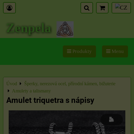
Zenpela
Produkty
Menu
Úvod
Šperky, nerezová ocel, přírodní kámen, bižuterie
Amulety a talismany
Amulet triquetra s nápisy