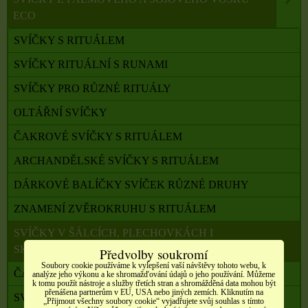
ECO
SVÍČKY S RITUÁLEM
SVÍČKY RITUÁLNÍ S RUNAMI
SVÍČKY PRO RŮZNÉ RITUÁLY
OLTÁŘNÍ SVÍČKY
ČAKROVÉ SVÍČKY S RITUÁLEM
ARCHANDĚLSKÉ SVÍČKY S RITUÁLEM
DÁRKOVÉ BALÍČKY SVÍČEK RŮZNÉ DRUHY
ZNAMENÍ ZVĚROKRUHU S RITUÁLEM
SVÍČKY V ŠÁLCÍCH, PLECHOVKÁCH I
SKLENIČKÁCH
Předvolby soukromí
Soubory cookie používáme k vylepšení vaší návštěvy tohoto webu, k
ČAJOVÉ SVÍČKY
analýze jeho výkonu a ke shromažďování údajů o jeho používání. Můžeme
k tomu použít nástroje a služby třetích stran a shromážděná data mohou být
přenášena partnerům v EU, USA nebo jiných zemích. Kliknutím na
SVÍČKY S RŮZNÝMI MOTIVY
„Přijmout všechny soubory cookie“ vyjadřujete svůj souhlas s tímto