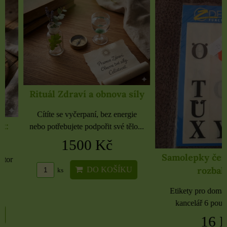
Rituál Zdraví a obnova síly
Cítíte se vyčerpaní, bez energie
nebo potřebujete podpořit své tělo...
1500 Kč
Samolepky černé 
rozbaleno
DO KOŠÍKU
ks
Etikety pro domácnost, 
kancelář 6 použitých 
16 Kč