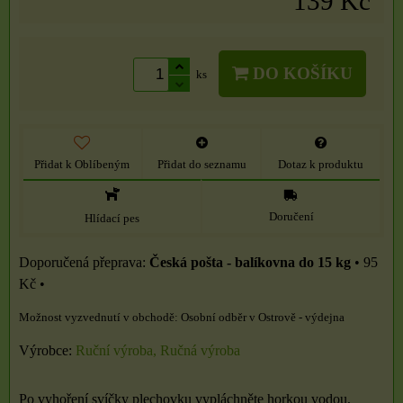
139 Kč
DO KOŠÍKU
ks
Přidat k Oblíbeným
Přidat do seznamu
Dotaz k produktu
Doručení
Hlídací pes
Česká pošta - balíkovna do 15 kg
•
95
Kč
•
Osobní odběr v Ostrově - výdejna
Výrobce:
Ruční výroba, Ručná výroba
Po vyhoření svíčky plechovku vypláchněte horkou vodou,