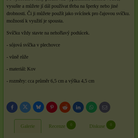
vysušte a můžete jí dál používat třeba na šperky nebo jiné
drobnosti. Či ji můžete použít jako svícínek pro čajovou svíčku.
možností k využití je spousta.
Svíčku vždy stavte na nehořlavý podtácek.
- sójová svíčka v plechovce
- vůně růže
- materiál: Kov
- rozměry: cca průměr 6,5 cm a výška 4,5 cm
Bluesky
Twitter
Facebook
Pinterest
Reddit
LinkedIn
WhatsApp
E-
mail
0
0
Galerie
Recenze
Diskuse