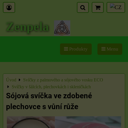
Zenpela
Produkty
Menu
Úvod
Svíčky z palmového a sójového vosku ECO
Svíčky v šálcích, plechovkách i skleničkách
Sójová svíčka ve zdobené
plechovce s vůní růže