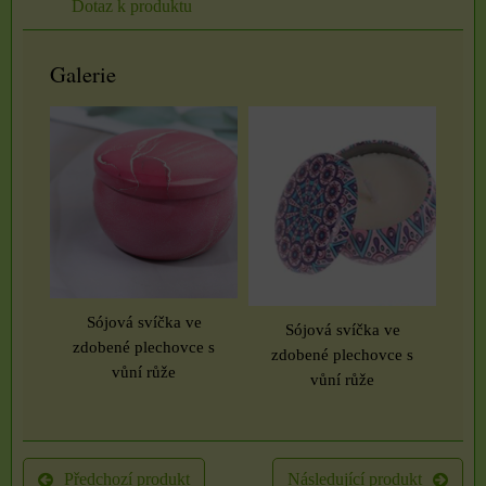
Dotaz k produktu
Galerie
Sójová svíčka ve
Sójová svíčka ve
zdobené plechovce s
zdobené plechovce s
vůní růže
vůní růže
Předchozí produkt
Následující produkt