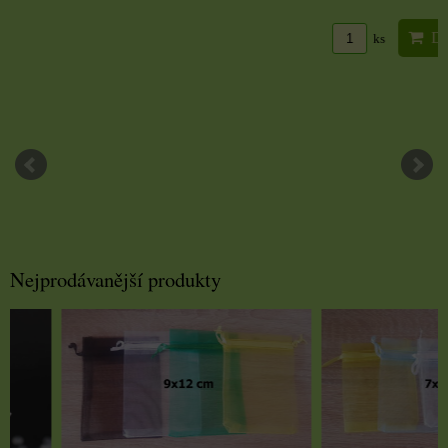
DO KO
ks
Nejprodávanější produkty