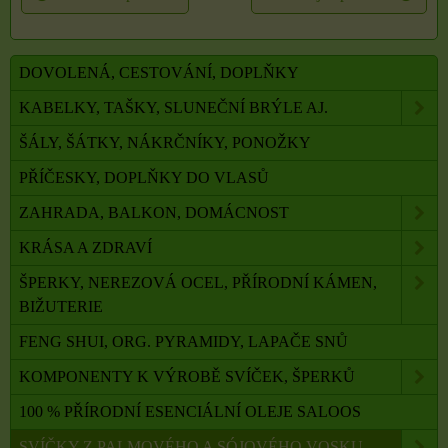
DOVOLENÁ, CESTOVÁNÍ, DOPLŇKY
KABELKY, TAŠKY, SLUNEČNÍ BRÝLE AJ.
ŠÁLY, ŠÁTKY, NÁKRČNÍKY, PONOŽKY
PŘÍČESKY, DOPLŇKY DO VLASŮ
ZAHRADA, BALKON, DOMÁCNOST
KRÁSA A ZDRAVÍ
ŠPERKY, NEREZOVÁ OCEL, PŘÍRODNÍ KÁMEN,
BIŽUTERIE
FENG SHUI, ORG. PYRAMIDY, LAPAČE SNŮ
KOMPONENTY K VÝROBĚ SVÍČEK, ŠPERKŮ
100 % PŘÍRODNÍ ESENCIÁLNÍ OLEJE SALOOS
SVÍČKY Z PALMOVÉHO A SÓJOVÉHO VOSKU