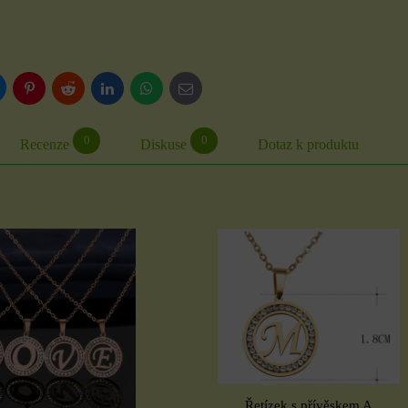
luesky
Pinterest
Reddit
LinkedIn
WhatsApp
E-
mail
0
0
Recenze
Diskuse
Dotaz k produktu
Řetízek s přívěskem A