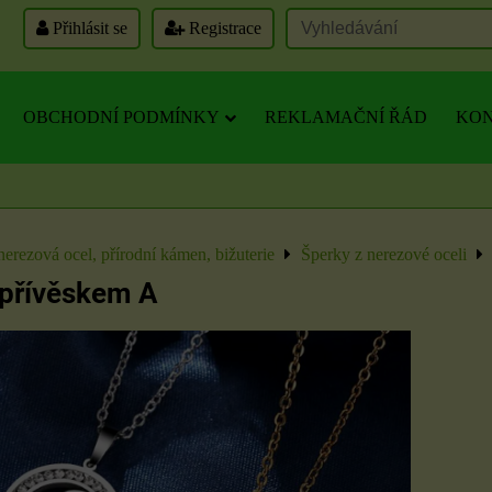
Přihlásit se
Registrace
OBCHODNÍ PODMÍNKY
REKLAMAČNÍ ŘÁD
KON
nerezová ocel, přírodní kámen, bižuterie
Šperky z nerezové oceli
 přívěskem A