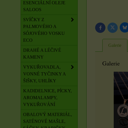
ESENCIÁLNÍ OLEJE
SALOOS
SVÍČKY Z
PALMOVÉHO A
B
Twitter
Facebook
SÓJOVÉHO VOSKU
ECO
Galerie
DRAHÉ A LÉČIVÉ
KAMENY
Galerie
VYKUŘOVADLA,
VONNÉ TYČINKY A
ŠIŠKY, UHLÍKY
KADIDELNICE, PÍCKY,
AROMALAMPY,
VYKUŘOVÁNÍ
OBALOVÝ MATERIÁL,
SATÉNOVÉ MAŠLE,