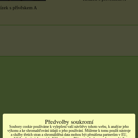
ízek s přívěskem A
Předvolby soukromí
Soubory cookie používáme k vylepšení vaší návštěvy tohoto webu, k analýze jeho
výkonu a ke shromažďování údajů o jeho používání. Můžeme k tomu použít nástroje
a služby třetích stran a shromážděná data mohou být přenášena partnerům v EU,