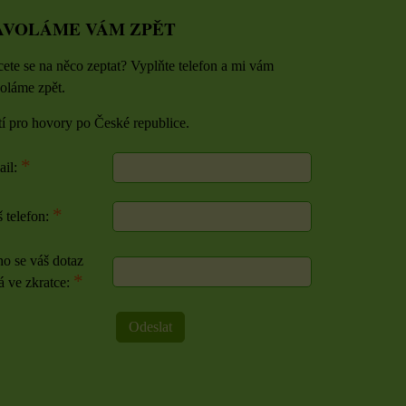
AVOLÁME VÁM ZPĚT
ete se na něco zeptat? Vyplňte telefon a mi vám
oláme zpět.
tí pro hovory po České republice.
*
ail:
*
 telefon:
o se váš dotaz
*
á ve zkratce:
Odeslat