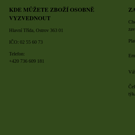
KDE MŮŽETE ZBOŽÍ OSOBNĚ
Z
VYZVEDNOUT
Chc
zav
Hlavní Třída, Ostrov 363 01
Pla
IČO: 02 55 60 73
Telefon:
Em
+420 736 609 181
Váš
Čeh
týk