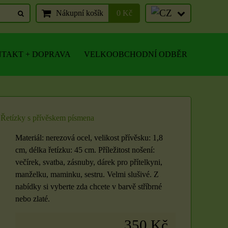
Nákupní košík
0 Kč
TAKT + DOPRAVA
VELKOOBCHODNÍ ODBĚR
Řetízky s přívěskem písmena
Materiál: nerezová ocel, velikost přívěsku: 1,8
cm, délka řetízku: 45 cm. Příležitost nošení:
večírek, svatba, zásnuby, dárek pro přítelkyni,
manželku, maminku, sestru. Velmi slušivé. Z
nabídky si vyberte zda chcete v barvě stříbrné
nebo zlaté.
350 Kč