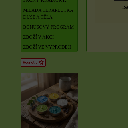
SÁČKY, KRABIČKY,
Řet
MILADA TERAPEUTKA
DUŠE A TĚLA
BONUSOVÝ PROGRAM
ZBOŽÍ V AKCI
ZBOŽÍ VE VÝPRODEJI
Rituál Zdraví a
obnova síly