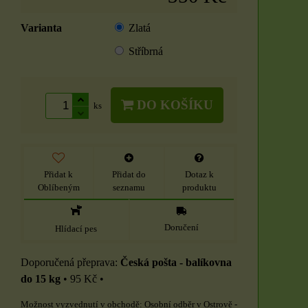
Varianta
Zlatá
Stříbrná
DO KOŠÍKU
ks
Přidat k
Přidat do
Dotaz k
Oblíbeným
seznamu
produktu
Doručení
Hlídací pes
Česká pošta - balíkovna
do 15 kg
•
95 Kč
•
Osobní odběr v Ostrově -