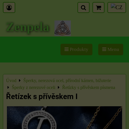
Zenpela
Produkty
Menu
Úvod
Šperky, nerezová ocel, přírodní kámen, bižuterie
Šperky z nerezové oceli
Řetízky s přívěskem písmena
Řetízek s přívěskem I