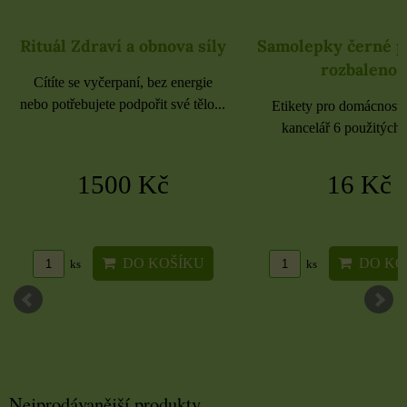
Rituál Zdraví a obnova síly
Samolepky černé 
rozbaleno
Cítíte se vyčerpaní, bez energie
nebo potřebujete podpořit své tělo...
Etikety pro domácnost, 
kancelář 6 použitých 
1500 Kč
16 Kč
DO KOŠÍKU
DO KO
ks
ks
Nejprodávanější produkty