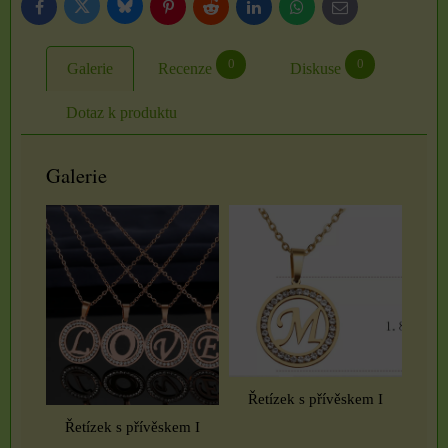
Bluesky
Twitter
Facebook
Pinterest
Reddit
LinkedIn
WhatsApp
E-
mail
0
0
Galerie
Recenze
Diskuse
Dotaz k produktu
Galerie
Řetízek s přívěskem I
Řetízek s přívěskem I