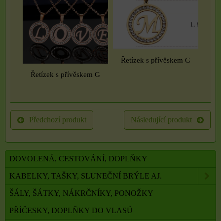
Řetízek s přívěskem G
Řetízek s přívěskem G
Předchozí produkt
Následující produkt
DOVOLENÁ, CESTOVÁNÍ, DOPLŇKY
KABELKY, TAŠKY, SLUNEČNÍ BRÝLE AJ.
ŠÁLY, ŠÁTKY, NÁKRČNÍKY, PONOŽKY
PŘÍČESKY, DOPLŇKY DO VLASŮ