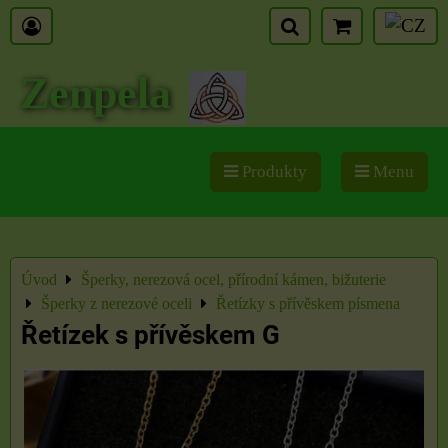
Zenpela
Produkty
Menu
Úvod
Šperky, nerezová ocel, přírodní kámen, bižuterie
Šperky z nerezové oceli
Řetízky s přívěskem písmena
Řetízek s přívěskem G