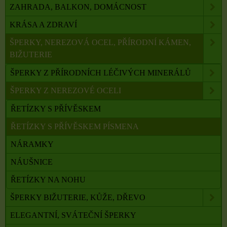
ZAHRADA, BALKON, DOMÁCNOST
KRÁSA A ZDRAVÍ
ŠPERKY, NEREZOVÁ OCEL, PŘÍRODNÍ KÁMEN,
BIŽUTERIE
ŠPERKY Z PŘÍRODNÍCH LÉČIVÝCH MINERÁLŮ
ŠPERKY Z NEREZOVÉ OCELI
ŘETÍZKY S PŘÍVĚSKEM
ŘETÍZKY S PŘÍVĚSKEM PÍSMENA
NÁRAMKY
NÁUŠNICE
ŘETÍZKY NA NOHU
ŠPERKY BIŽUTERIE, KŮŽE, DŘEVO
ELEGANTNÍ, SVÁTEČNÍ ŠPERKY