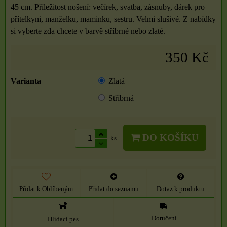
45 cm. Příležitost nošení: večírek, svatba, zásnuby, dárek pro
přítelkyni, manželku, maminku, sestru. Velmi slušivé. Z nabídky
si vyberte zda chcete v barvě stříbrné nebo zlaté.
350 Kč
Varianta
Zlatá
Stříbrná
DO KOŠÍKU
ks
Přidat k Oblíbeným
Přidat do seznamu
Dotaz k produktu
Doručení
Hlídací pes