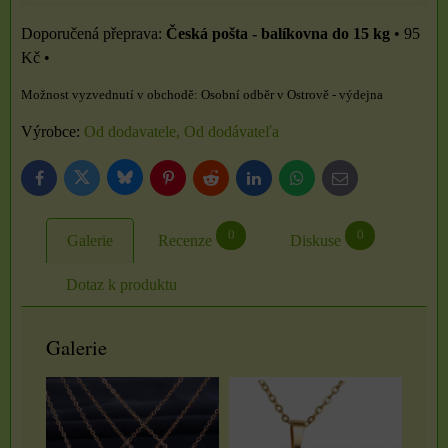
Česká pošta - balíkovna do 15 kg
•
95
Kč
•
Osobní odběr v Ostrově - výdejna
Výrobce:
Od dodavatele, Od dodávateľa
Bluesky
Twitter
Facebook
Pinterest
Reddit
LinkedIn
WhatsApp
E-
mail
0
0
Galerie
Recenze
Diskuse
Dotaz k produktu
Galerie