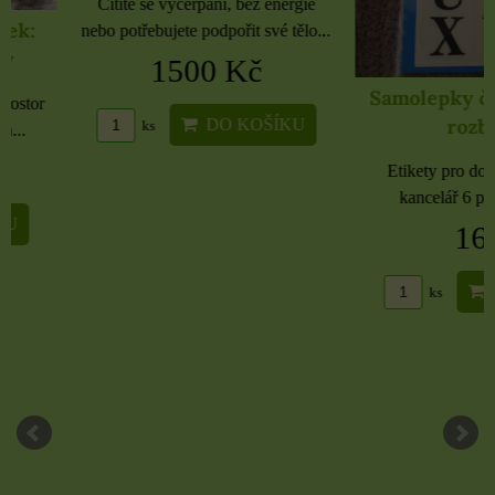
Cítíte se vyčerpaní, bez energie
nebo potřebujete podpořit své tělo...
1500 Kč
Samolepky černé 
rozbaleno
DO KOŠÍKU
ks
Etikety pro domácnost, 
kancelář 6 použitých 
16 Kč
DO KO
ks