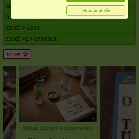
MILADA TERAPEUTKA DUŠE A TĚLA
Odmítnout vše
BONUSOVÝ PROGRAM
ZBOŽÍ V AKCI
ZBOŽÍ VE VÝPRODEJI
Rituál Zdraví a obnova síly