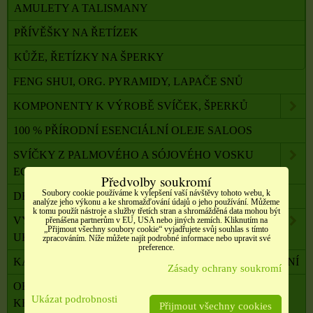
AMULETY A TALISMANY
PŘÍVĚŠKY NA ŘETÍZEK
KŮŽE, ŘETÍZKY NA ŠPERKY
FENG SHUI, ORG. PYRAMIDY, LAPAČE SNŮ
KOMPONENTY K VÝROBĚ SVÍČEK, ŠPERKŮ
100 % PŘÍRODNÍ ESENCIÁLNÍ OLEJE SALOOS
SVÍČKY Z PALMOVÉHO A SÓJOVÉHO VOSKU
ECO
Předvolby soukromí
Soubory cookie používáme k vylepšení vaší návštěvy tohoto webu, k
DRAHÉ A LÉČIVÉ KAMENY
analýze jeho výkonu a ke shromažďování údajů o jeho používání. Můžeme
k tomu použít nástroje a služby třetích stran a shromážděná data mohou být
VYKUŘOVADLA, VONNÉ TYČINKY A ŠIŠKY,
přenášena partnerům v EU, USA nebo jiných zemích. Kliknutím na
„Přijmout všechny soubory cookie“ vyjadřujete svůj souhlas s tímto
UHLÍKY
zpracováním. Níže můžete najít podrobné informace nebo upravit své
preference.
KADIDELNICE, PÍCKY, AROMALAMPY, VYKUŘOVÁNÍ
Zásady ochrany soukromí
OBALOVÝ MATERIÁL, SATÉNOVÉ MAŠLE, SÁČKY,
Ukázat podrobnosti
KRABIČKY,
Přijmout všechny cookies