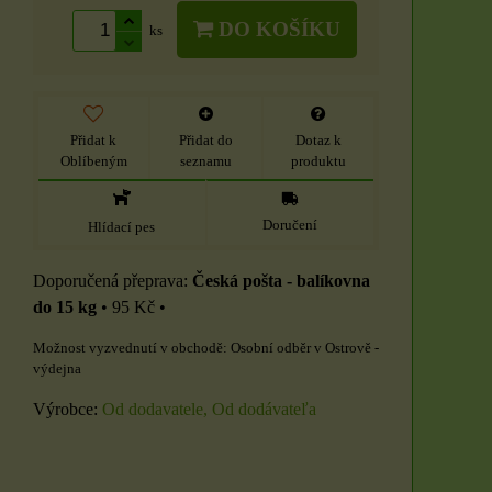
DO KOŠÍKU
ks
Přidat k
Přidat do
Dotaz k
Oblíbeným
seznamu
produktu
Doručení
Hlídací pes
Česká pošta - balíkovna
do 15 kg
•
95 Kč
•
Osobní odběr v Ostrově -
výdejna
Výrobce:
Od dodavatele, Od dodávateľa