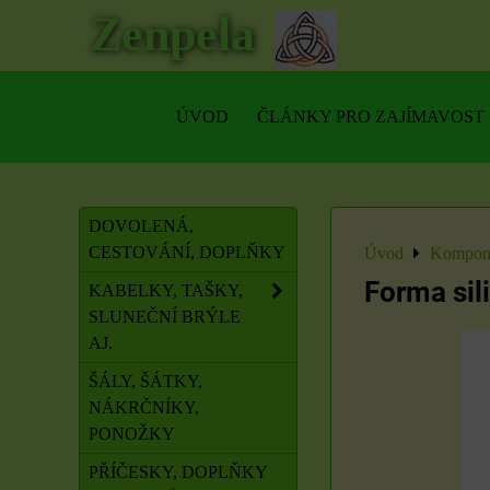
Zenpela
ÚVOD
ČLÁNKY PRO ZAJÍMAVOST
DOVOLENÁ,
CESTOVÁNÍ, DOPLŇKY
Úvod
Kompone
Forma sil
KABELKY, TAŠKY,
SLUNEČNÍ BRÝLE
AJ.
ŠÁLY, ŠÁTKY,
NÁKRČNÍKY,
PONOŽKY
PŘÍČESKY, DOPLŇKY