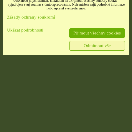
USA nebo jiných zemích. Kliknutím na „Přijmout všechny soubory cookie“
vyjadřujete svůj souhlas s tímto zpracováním. Níže můžete najít podrobné informace
nebo upravit své preference.
Zásady ochrany soukromí
Ukázat podrobnosti
Přijmout všechny cookies
Odmítnout vše
é
Samolepky třpitivé
Samolepky srdíčka
no
zlaté písmena
načatá
rozbaleno
t,
barevné srdíčka, 1 arch
tých
Etikety pro domácnost,
školu i kancelář 4 použité
archy
13 Kč
10 Kč