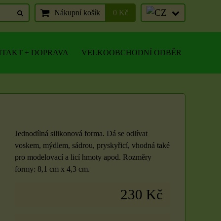
Nákupní košík
0 Kč
TAKT + DOPRAVA
VELKOOBCHODNÍ ODBĚR
Jednodílná silikonová forma. Dá se odlívat
voskem, mýdlem, sádrou, pryskyřicí, vhodná také
pro modelovací a licí hmoty apod. Rozměry
formy: 8,1 cm x 4,3 cm.
230 Kč