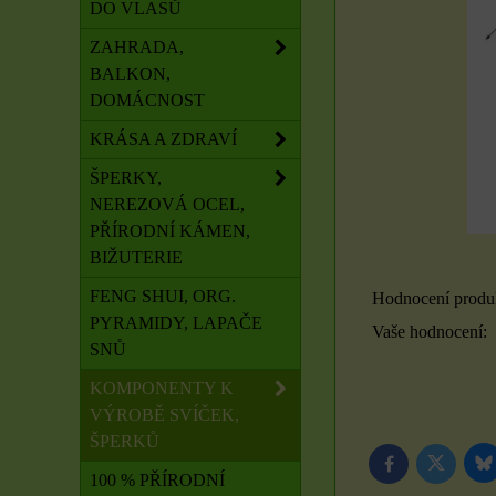
DO VLASŮ
ZAHRADA,
BALKON,
DOMÁCNOST
KRÁSA A ZDRAVÍ
ŠPERKY,
NEREZOVÁ OCEL,
PŘÍRODNÍ KÁMEN,
BIŽUTERIE
FENG SHUI, ORG.
Hodnocení produ
PYRAMIDY, LAPAČE
Vaše hodnocení:
SNŮ
KOMPONENTY K
VÝROBĚ SVÍČEK,
ŠPERKŮ
B
Twitter
Facebook
100 % PŘÍRODNÍ