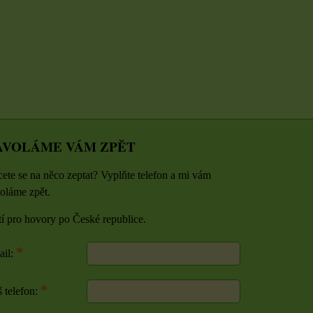
U
ZVOLTE VARIANTU
ZVOLTE VARIANTU
AVOLÁME VÁM ZPĚT
ete se na něco zeptat? Vyplňte telefon a mi vám
oláme zpět.
tí pro hovory po České republice.
*
ail:
*
 telefon: