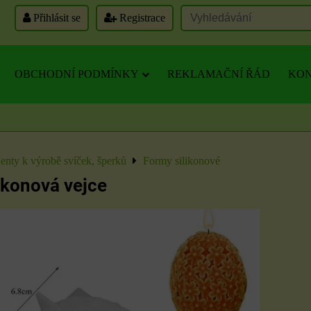
Přihlásit se
Registrace
OBCHODNÍ PODMÍNKY
REKLAMAČNÍ ŘÁD
KON
nty k výrobě svíček, šperků
Formy silikonové
ikonová vejce