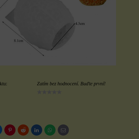
ktu:
Zatím bez hodnocení. Buďte první!
luesky
Pinterest
Reddit
LinkedIn
WhatsApp
E-
mail