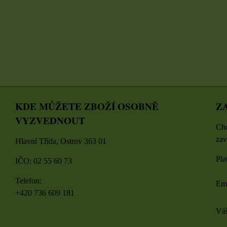
DO KOŠÍK
ZVOLTE VARIANTU
NTU
ks
KDE MŮŽETE ZBOŽÍ OSOBNĚ
Z
VYZVEDNOUT
Chc
zav
Hlavní Třída, Ostrov 363 01
Pla
IČO: 02 55 60 73
Telefon:
Em
+420 736 609 181
Váš