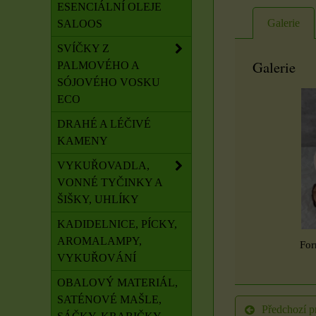
ESENCIÁLNÍ OLEJE
Galerie
SALOOS
SVÍČKY Z
Galerie
PALMOVÉHO A
SÓJOVÉHO VOSKU
ECO
DRAHÉ A LÉČIVÉ
KAMENY
VYKUŘOVADLA,
VONNÉ TYČINKY A
ŠIŠKY, UHLÍKY
KADIDELNICE, PÍCKY,
AROMALAMPY,
For
VYKUŘOVÁNÍ
OBALOVÝ MATERIÁL,
SATÉNOVÉ MAŠLE,
Předchozí p