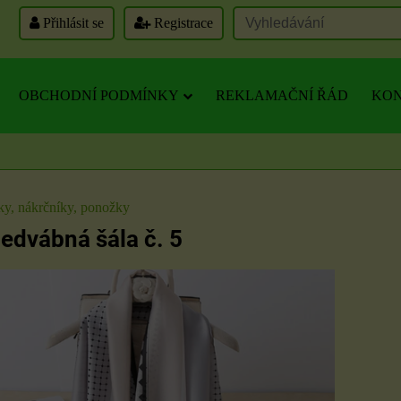
Přihlásit se
Registrace
OBCHODNÍ PODMÍNKY
REKLAMAČNÍ ŘÁD
KON
tky, nákrčníky, ponožky
dvábná šála č. 5