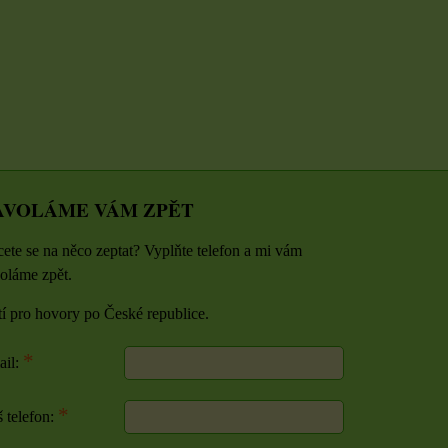
U
ZVOLTE VARIANTU
ZVOLTE VARIANTU
AVOLÁME VÁM ZPĚT
ete se na něco zeptat? Vyplňte telefon a mi vám
oláme zpět.
tí pro hovory po České republice.
*
ail:
*
 telefon: