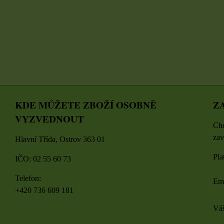
DO KOŠÍK
ZVOLTE VARIANTU
TU
ks
KDE MŮŽETE ZBOŽÍ OSOBNĚ
Z
VYZVEDNOUT
Chc
zav
Hlavní Třída, Ostrov 363 01
Pla
IČO: 02 55 60 73
Telefon:
Em
+420 736 609 181
Váš