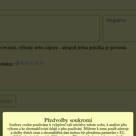
m recenzi, výhody nebo zápory - alespoň jedna položka je povinná.
oduktu:
rodukt
Předvolby soukromí
Soubory cookie používáme k vylepšení vaší návštěvy tohoto webu, k analýze jeho
výkonu a ke shromažďování údajů o jeho používání. Můžeme k tomu použít nástroje
a služby třetích stran a shromážděná data mohou být přenášena partnerům v EU,