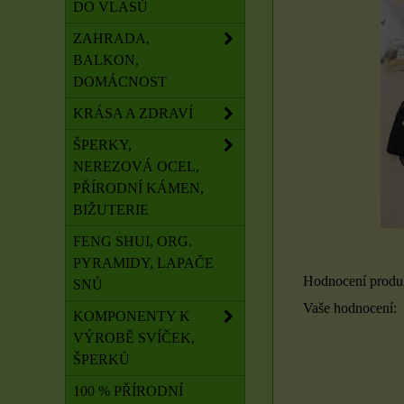
DO VLASŮ
ZAHRADA,
BALKON,
DOMÁCNOST
KRÁSA A ZDRAVÍ
ŠPERKY,
NEREZOVÁ OCEL,
PŘÍRODNÍ KÁMEN,
BIŽUTERIE
FENG SHUI, ORG.
PYRAMIDY, LAPAČE
Hodnocení produ
SNŮ
Vaše hodnocení:
KOMPONENTY K
VÝROBĚ SVÍČEK,
ŠPERKŮ
100 % PŘÍRODNÍ