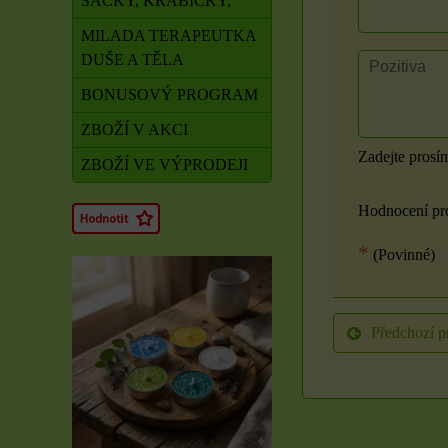
SÁČKY, KRABIČKY,
MILADA TERAPEUTKA
DUŠE A TĚLA
BONUSOVÝ PROGRAM
ZBOŽÍ V AKCI
Zadejte prosí
ZBOŽÍ VE VÝPRODEJI
Hodnocení pr
*
(Povinné)
Předchozí p