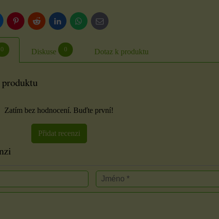
luesky
Pinterest
Reddit
LinkedIn
WhatsApp
E-
mail
0
0
Diskuse
Dotaz k produktu
 produktu
Zatím bez hodnocení. Buďte první!
Přidat recenzi
nzi