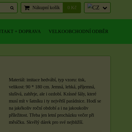
Nákupní košík
0 Kč
TAKT + DOPRAVA
VELKOOBCHODNÍ ODBĚR
Materiál: imitace hedvábí, typ vzoru: tisk,
velikost: 90 * 180 cm. Jemná, lehká, příjemná,
slušivá, zahřeje, ale i ozdobí. Krásné šály, které
musí mít v šatníku i ty největší parádnice. Hodí se
na jakékoliv roční období a i na jakoukoliv
příležitost. Třeba jen letní procházku večer při
měsíčku. Skvělý dárek pro své nejbližší.