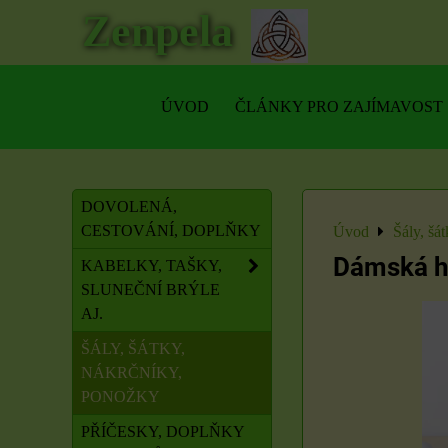
Zenpela
ÚVOD
ČLÁNKY PRO ZAJÍMAVOST
DOVOLENÁ,
CESTOVÁNÍ, DOPLŇKY
Úvod
Šály, šá
Dámská he
KABELKY, TAŠKY,
SLUNEČNÍ BRÝLE
AJ.
ŠÁLY, ŠÁTKY,
NÁKRČNÍKY,
PONOŽKY
PŘÍČESKY, DOPLŇKY