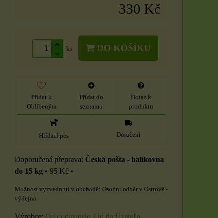
330 Kč
DO KOŠÍKU
ks
Přidat k
Přidat do
Dotaz k
Oblíbeným
seznamu
produktu
Doručení
Hlídací pes
Česká pošta - balíkovna
do 15 kg
•
95 Kč
•
Osobní odběr v Ostrově -
výdejna
Výrobce:
Od dodavatele, Od dodávateľa