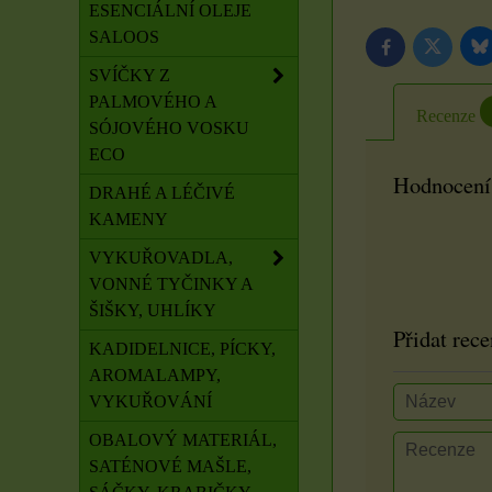
ESENCIÁLNÍ OLEJE
SALOOS
B
Twitter
Facebook
SVÍČKY Z
PALMOVÉHO A
Recenze
SÓJOVÉHO VOSKU
ECO
Hodnocení
DRAHÉ A LÉČIVÉ
KAMENY
VYKUŘOVADLA,
VONNÉ TYČINKY A
ŠIŠKY, UHLÍKY
Přidat rece
KADIDELNICE, PÍCKY,
AROMALAMPY,
VYKUŘOVÁNÍ
OBALOVÝ MATERIÁL,
SATÉNOVÉ MAŠLE,