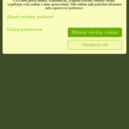
USA nebo jiných zemích. Kliknutím na „Přijmout všechny soubory cookie“
vyjadřujete svůj souhlas s tímto zpracováním. Níže můžete najít podrobné informace
nebo upravit své preference.
Zásady ochrany soukromí
Ukázat podrobnosti
Přijmout všechny cookies
Odmítnout vše
é
Samolepky třpitivé
Samolepky srdíčka
no
zlaté písmena
načatá
rozbaleno
t,
barevné srdíčka, 1 arch
tých
Etikety pro domácnost,
školu i kancelář 4 použité
archy
13 Kč
10 Kč