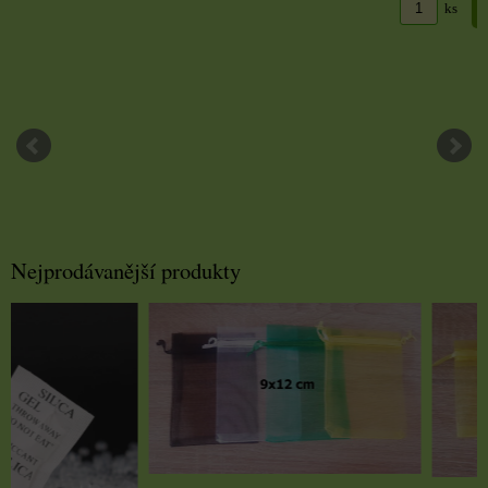
DO KO
ks
Nejprodávanější produkty