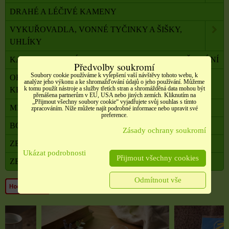
DRAHÉ A LÉČIVÉ KAMENY
VYKUŘOVADLA, VONNÉ TYČINKY A ŠIŠKY,
UHLÍKY
KADIDELNICE, PÍCKY, AROMALAMPY, VYKUŘOVÁNÍ
Předvolby soukromí
Soubory cookie používáme k vylepšení vaší návštěvy tohoto webu, k
OBALOVÝ MATERIÁL, SATÉNOVÉ MAŠLE, SÁČKY,
analýze jeho výkonu a ke shromažďování údajů o jeho používání. Můžeme
k tomu použít nástroje a služby třetích stran a shromážděná data mohou být
KRABIČKY,
přenášena partnerům v EU, USA nebo jiných zemích. Kliknutím na
„Přijmout všechny soubory cookie“ vyjadřujete svůj souhlas s tímto
MILADA TERAPEUTKA DUŠE A TĚLA
zpracováním. Níže můžete najít podrobné informace nebo upravit své
preference.
BONUSOVÝ PROGRAM
Zásady ochrany soukromí
ZBOŽÍ V AKCI
Ukázat podrobnosti
Přijmout všechny cookies
ZBOŽÍ VE VÝPRODEJI
Odmítnout vše