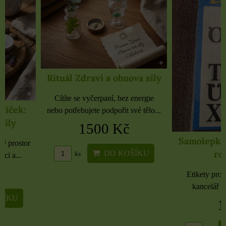
Rituál Zdraví a obnova síly
Cítíte se vyčerpaní, bez energie
nebo potřebujete podpořit své tělo...
1500 Kč
Samolepky černé 
rozbaleno
DO KOŠÍKU
ks
Etikety pro domácnost, 
kancelář 6 použitých 
16 Kč