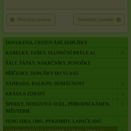
Předchozí produkt
Následující produkt
DOVOLENÁ, CESTOVÁNÍ, DOPLŇKY
KABELKY, TAŠKY, SLUNEČNÍ BRÝLE AJ.
ŠÁLY, ŠÁTKY, NÁKRČNÍKY, PONOŽKY
PŘÍČESKY, DOPLŇKY DO VLASŮ
ZAHRADA, BALKON, DOMÁCNOST
KRÁSA A ZDRAVÍ
ŠPERKY, NEREZOVÁ OCEL, PŘÍRODNÍ KÁMEN,
BIŽUTERIE
FENG SHUI, ORG. PYRAMIDY, LAPAČE SNŮ