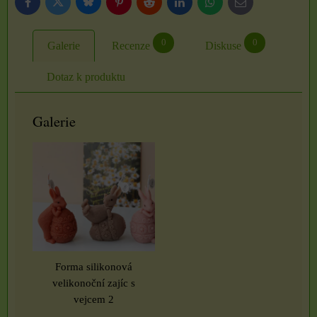
Bluesky
Twitter
Facebook
Pinterest
Reddit
LinkedIn
WhatsApp
E-
mail
0
0
Galerie
Recenze
Diskuse
Dotaz k produktu
Galerie
Forma silikonová
velikonoční zajíc s
vejcem 2