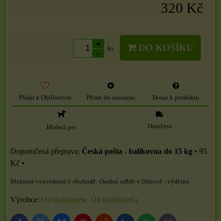
320 Kč
DO KOŠÍKU
ks
Přidat k Oblíbeným
Přidat do seznamu
Dotaz k produktu
Doručení
Hlídací pes
Česká pošta - balíkovna do 15 kg
•
95
Kč
•
Osobní odběr v Ostrově - výdejna
Výrobce:
Od dodavatele, Od dodávateľa