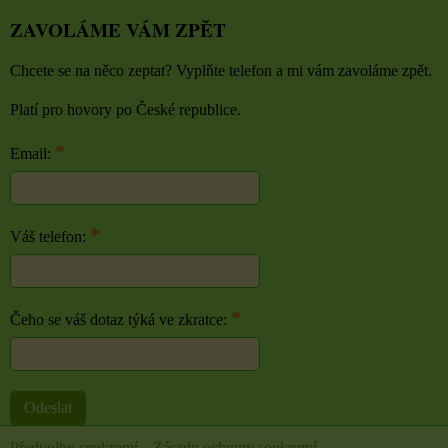
ZAVOLÁME VÁM ZPĚT
Chcete se na něco zeptat? Vyplňte telefon a mi vám zavoláme zpět.
Platí pro hovory po České republice.
*
Email:
*
Váš telefon:
*
Čeho se váš dotaz týká ve zkratce:
Odeslat
Předvolby soukromí
Zásady ochrany soukromí