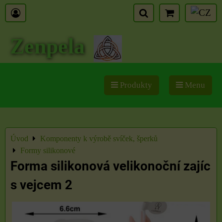
Zenpela
Produkty
Menu
Úvod
Komponenty k výrobě svíček, šperků
Formy silikonové
Forma silikonová velikonoční zajíc
s vejcem 2