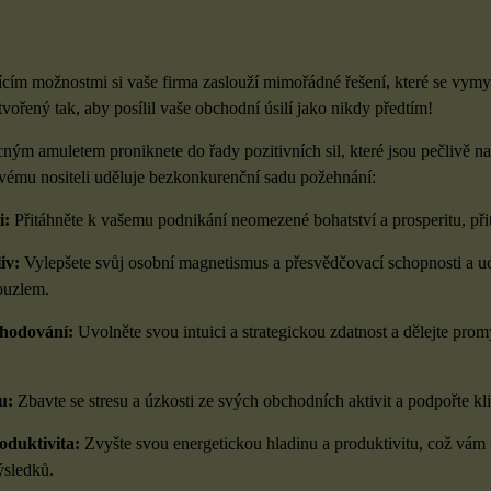
ícím možnostmi si vaše firma zaslouží mimořádné řešení, které se vym
ořený tak, aby posílil vaše obchodní úsilí jako nikdy předtím!
ným amuletem proniknete do řady pozitivních sil, které jsou pečlivě 
svému nositeli uděluje bezkonkurenční sadu požehnání:
i:
Přitáhněte k vašemu podnikání neomezené bohatství a prosperitu, přitah
iv:
Vylepšete svůj osobní magnetismus a přesvědčovací schopnosti a uc
ouzlem.
zhodování:
Uvolněte svou intuici a strategickou zdatnost a dělejte pro
u:
Zbavte se stresu a úzkosti ze svých obchodních aktivit a podpořte 
oduktivita:
Zvyšte svou energetickou hladinu a produktivitu, což vám
sledků.