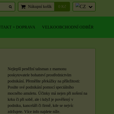
Nákupní košík
0 Kč
TAKT + DOPRAVA
VELKOOBCHODNÍ ODBĚR
Nejlepší peněžní talisman z mamonu
poskytovatele bohatství prostřednictvím
podnikání. Přeměňte překážky na příležitosti:
Posilte své podnikání pomocí speciálního
mocného amuletu. Účinky má nejen při nošení na
krku či při sobě, ale i když je pověšený v
podniku, kanceláři či firmě, kde se nejvíc
zdržujete. Více info najdete níže.