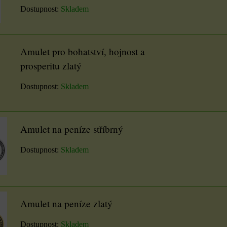
Dostupnost:
Skladem
Válec výška 16 cm
DO KOŠÍKU
ks
Velikost: průměr 6,7 cm,
výška 16 cm. Z nabídky si
Amulet pro bohatství, hojnost a
zvolte vůni a...
prosperitu zlatý
180 Kč
Dostupnost:
Skladem
ZVOLTE VARIANTU
Amulet na peníze stříbrný
Dostupnost:
Skladem
Amulet na peníze zlatý
Dostupnost:
Skladem