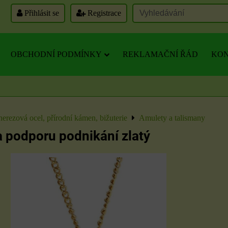
Přihlásit se
Registrace
OBCHODNÍ PODMÍNKY
REKLAMAČNÍ ŘÁD
KON
nerezová ocel, přírodní kámen, bižuterie
Amulety a talismany
 podporu podnikání zlatý