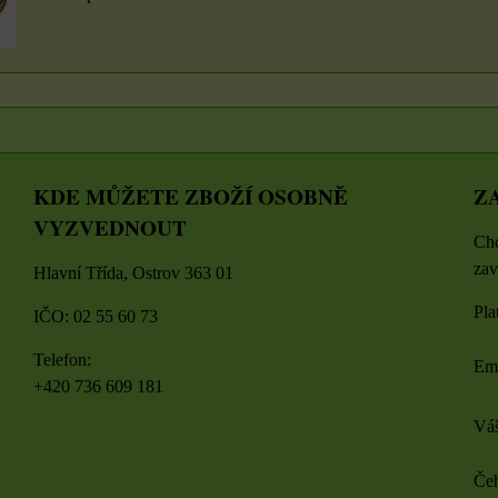
KDE MŮŽETE ZBOŽÍ OSOBNĚ
Z
VYZVEDNOUT
Chc
zav
Hlavní Třída, Ostrov 363 01
Pla
IČO: 02 55 60 73
Telefon:
Em
+420 736 609 181
Váš
Čeh