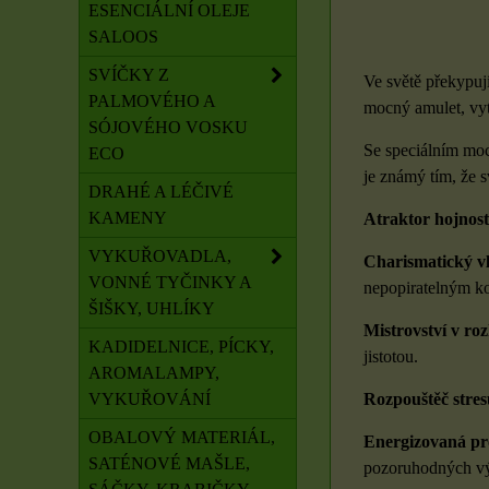
ESENCIÁLNÍ OLEJE
SALOOS
SVÍČKY Z
Ve světě překypuj
PALMOVÉHO A
mocný amulet, vytv
SÓJOVÉHO VOSKU
Se speciálním moc
ECO
je známý tím, že 
DRAHÉ A LÉČIVÉ
KAMENY
Atraktor hojnost
VYKUŘOVADLA,
Charismatický vl
VONNÉ TYČINKY A
nepopiratelným k
ŠIŠKY, UHLÍKY
Mistrovství v ro
KADIDELNICE, PÍCKY,
jistotou.
AROMALAMPY,
VYKUŘOVÁNÍ
Rozpouštěč stres
OBALOVÝ MATERIÁL,
Energizovaná pr
SATÉNOVÉ MAŠLE,
pozoruhodných vý