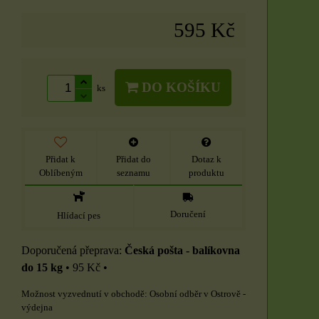
595 Kč
DO KOŠÍKU
ks
Přidat k
Přidat do
Dotaz k
Oblíbeným
seznamu
produktu
Doručení
Hlídací pes
Česká pošta - balíkovna
do 15 kg
•
95 Kč
•
Osobní odběr v Ostrově -
výdejna