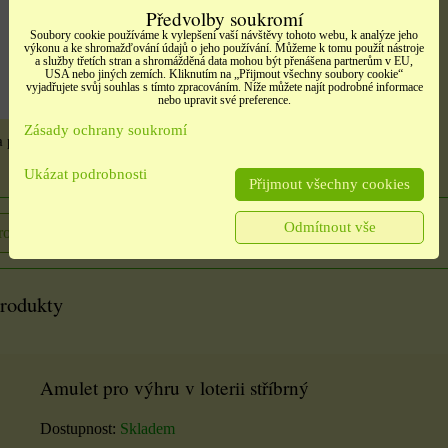
Předvolby soukromí
Soubory cookie používáme k vylepšení vaší návštěvy tohoto webu, k analýze jeho
výkonu a ke shromažďování údajů o jeho používání. Můžeme k tomu použít nástroje
a služby třetích stran a shromážděná data mohou být přenášena partnerům v EU,
né
USA nebo jiných zemích. Kliknutím na „Přijmout všechny soubory cookie“
vyjadřujete svůj souhlas s tímto zpracováním. Níže můžete najít podrobné informace
Samolepky srdíčka
eno
nebo upravit své preference.
Samolepky třpitivé
načatá
Zásady ochrany soukromí
zlaté písmena
t,
 podporu podnikání zlatý
barevné srdíčka, 1 arch
rozbaleno
itých
Ukázat podrobnosti
Přijmout všechny cookies
10 Kč
Etikety pro domácnost,
školu i kancelář 4 použité
Odmítnout vše
DO KOŠÍK
rodukt
ks
archy
ÍKU
13 Kč
produkty
DO KOŠÍKU
ks
Amulet pro výhru v loterii stříbrný
Dostupnost:
Skladem