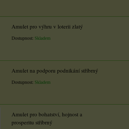
Amulet pro výhru v loterii zlatý
Dostupnost:
Skladem
7x9
Amulet na podporu podnikání stříbrný
Samolepky na knoty
Dostupnost:
Skladem
2 cm
ou
m
Nálepky knotu jsou
oboustranné lepicí kolečka,
Amulet pro bohatství, hojnost a
pro upevnění knotu...
prosperitu stříbrný
23 Kč
U