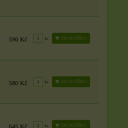
DO KOŠÍKU
590 Kč
ks
Svíčka - velikost,
vůně a barva dle
výběru
Organzové sáčky 5 x
S vůní máty, třešně či
DO KOŠÍKU
7 cm
580 Kč
ks
vanilky. Sami si zvolte
barvu a vůni z...
Organzové sáčky najdou
uplatnění při rychlém
85 Kč
zabalení dárků,...
4 Kč
ZVOLTE VARIANTU
DO KOŠÍKU
645 Kč
ks