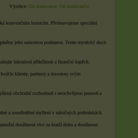
Výrobce:
Od dodavatele, Od dodávateľa
yká konvenčním hranicím. Představujeme speciální
naplněny jeho samotnou podstatou. Tento mystický duch
ujte lukrativní příležitosti a finanční úspěch.
hváťte klienty, partnery a investory svým
myšlená obchodní rozhodnutí s neochvějnou jasností a
klidné a soustředěné myšlení v náročných podmínkách.
 umožní dosáhnout více za kratší dobu a dosáhnout