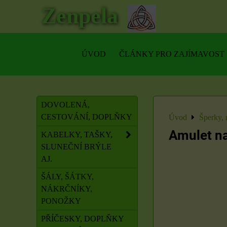
Zenpela
ÚVOD
ČLÁNKY PRO ZAJÍMAVOST
DOVOLENÁ,
CESTOVÁNÍ, DOPLŇKY
Úvod
Šperky, 
Amulet na
KABELKY, TAŠKY,
SLUNEČNÍ BRÝLE
AJ.
ŠÁLY, ŠÁTKY,
NÁKRČNÍKY,
PONOŽKY
PŘÍČESKY, DOPLŇKY