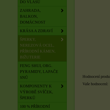
DO VLASŮ
ZAHRADA,
BALKON,
DOMÁCNOST
KRÁSA A ZDRAVÍ
ŠPERKY,
NEREZOVÁ OCEL,
PŘÍRODNÍ KÁMEN,
BIŽUTERIE
FENG SHUI, ORG.
PYRAMIDY, LAPAČE
Hodnocení produ
SNŮ
Vaše hodnocení:
KOMPONENTY K
VÝROBĚ SVÍČEK,
ŠPERKŮ
100 % PŘÍRODNÍ