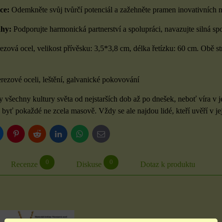
ce:
Odemkněte svůj tvůrčí potenciál a zažehněte pramen inovativních 
hy:
Podporujte harmonická partnerství a spolupráci, navazujte silná s
zová ocel, velikost přívěsku: 3,5*3,8 cm, délka řetízku: 60 cm. Obě st
rezové oceli, leštění, galvanické pokovování
 všechny kultury světa od nejstarších dob až po dnešek, neboť víra v j
, byť pokaždé ne zcela masově. Vždy se ale najdou lidé, kteří uvěří v 
luesky
Pinterest
Reddit
LinkedIn
WhatsApp
E-
mail
0
0
Recenze
Diskuse
Dotaz k produktu