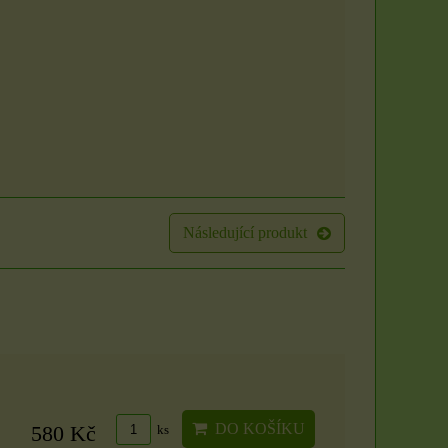
svíček: Zlatý klíč k
Rituál Zlatý klíč k
hojnosti
hojnosti
Vytvořte si posvátný prostor
Máte pocit, že se ve vašem
a otevřete se proudu
životě zastavil proud? Že i
prosperity přímo...
přes...
250 Kč
1500 Kč
DO KOŠÍKU
ks
DO KOŠÍKU
ks
U
Následující produkt
DO KOŠÍKU
580 Kč
ks