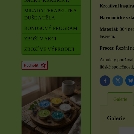
SÁČKY, KRABIČKY,
Kreativní inspira
MILADA TERAPEUTKA
Harmonické vzta
DUŠE A TĚLA
BONUSOVÝ PROGRAM
Materiál:
304 nere
laserem.
ZBOŽÍ V AKCI
Proces:
Řezání ne
ZBOŽÍ VE VÝPRODEJI
Amulety používaly
lidské společnosti
B
Twitter
Facebook
Galerie
Galerie
Rituál Zdraví a
obnova síly