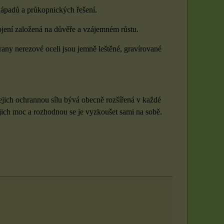
nápadů a průkopnických řešení.
pojení založená na důvěře a vzájemném růstu.
rany nerezové oceli jsou jemně leštěné, gravírované
ejich ochrannou sílu bývá obecně rozšířená v každé
jejich moc a rozhodnou se je vyzkoušet sami na sobě.
Sada 3 rituálních