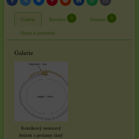
Bluesky
Twitter
Facebook
Pinterest
Reddit
LinkedIn
WhatsApp
E-
mail
0
0
Galerie
Recenze
Diskuse
Dotaz k produktu
Galerie
Kotníkový nerezový
řetízek s perlamy zlatý