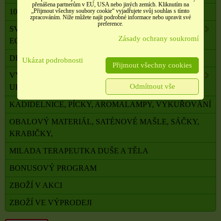
přenášena partnerům v EU, USA nebo jiných zemích. Kliknutím na
100 % PŘÍRODNÍ ESENCIÁLNÍ OLEJE SALOOS
„Přijmout všechny soubory cookie“ vyjadřujete svůj souhlas s tímto
zpracováním. Níže můžete najít podrobné informace nebo upravit své
preference.
SVÍČKY Z PALMOVÉHO A SÓJOVÉHO VOSKU
Zásady ochrany soukromí
ECO
DRAHÉ A LÉČIVÉ KAMENY
Ukázat podrobnosti
Přijmout všechny cookies
VYKUŘOVADLA, VONNÉ TYČINKY A ŠIŠKY,
Odmítnout vše
UHLÍKY
KADIDELNICE, PÍCKY, AROMALAMPY, VYKUŘOVÁNÍ
OBALOVÝ MATERIÁL, SATÉNOVÉ MAŠLE, SÁČKY,
KRABIČKY,
MILADA TERAPEUTKA DUŠE A TĚLA
BONUSOVÝ PROGRAM
ZBOŽÍ V AKCI
ZBOŽÍ VE VÝPRODEJI