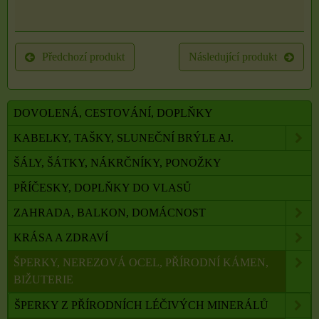
Předchozí produkt
Následující produkt
DOVOLENÁ, CESTOVÁNÍ, DOPLŇKY
KABELKY, TAŠKY, SLUNEČNÍ BRÝLE AJ.
ŠÁLY, ŠÁTKY, NÁKRČNÍKY, PONOŽKY
PŘÍČESKY, DOPLŇKY DO VLASŮ
ZAHRADA, BALKON, DOMÁCNOST
KRÁSA A ZDRAVÍ
ŠPERKY, NEREZOVÁ OCEL, PŘÍRODNÍ KÁMEN,
BIŽUTERIE
ŠPERKY Z PŘÍRODNÍCH LÉČIVÝCH MINERÁLŮ