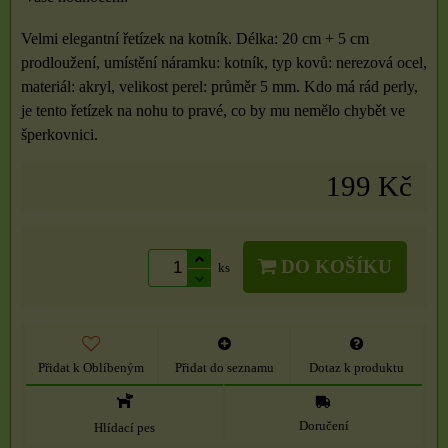
Velmi elegantní řetízek na kotník. Délka: 20 cm + 5 cm
prodloužení, umístění náramku: kotník, typ kovů: nerezová ocel,
materiál: akryl, velikost perel: průměr 5 mm. Kdo má rád perly,
je tento řetízek na nohu to pravé, co by mu nemělo chybět ve
šperkovnici.
199 Kč
DO KOŠÍKU
ks
Přidat k Oblíbeným
Přidat do seznamu
Dotaz k produktu
Doručení
Hlídací pes