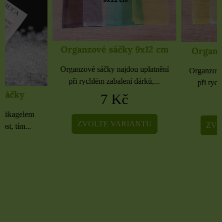
Organzové sáčky 9x12 cm
Organzové sáčky 
Organzové sáčky najdou uplatnění
Organzové sáčky najdou 
při rychlém zabalení dárků,...
při rychlém zabalení dá
7 Kč
5 Kč
ZVOLTE VARIANTU
ZVOLTE VARIA