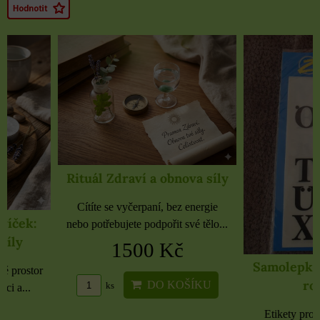
Rituál Zdraví a obnova síly
Cítíte se vyčerpaní, bez energie
nebo potřebujete podpořit své tělo...
1500 Kč
Samolepky černé 
rozbaleno
DO KOŠÍKU
ks
Etikety pro domácnost, 