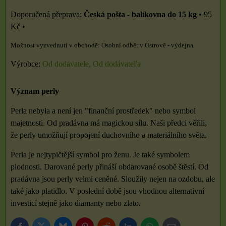
Česká pošta - balíkovna do 15 kg
•
95
Kč
•
Osobní odběr v Ostrově - výdejna
Výrobce:
Od dodavatele, Od dodávateľa
Význam perly
Perla nebyla a není jen "finanční prostředek" nebo symbol
majetnosti. Od pradávna má magickou sílu. Naši předci věřili,
že perly umožňují propojení duchovního a materiálního světa.
Perla je nejtypičtější symbol pro ženu. Je také symbolem
plodnosti. Darované perly přináší obdarované osobě štěstí. Od
pradávna jsou perly velmi ceněné. Sloužily nejen na ozdobu, ale
také jako platidlo. V poslední době jsou vhodnou alternativní
investicí stejně jako diamanty nebo zlato.