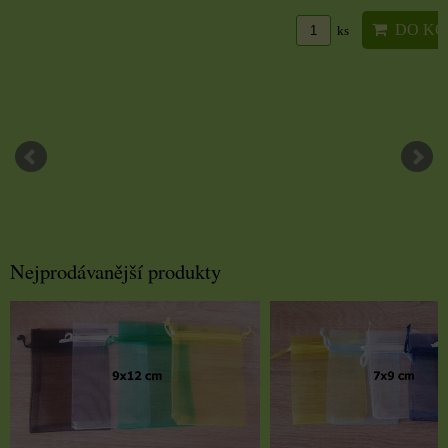
DO KO
ks
Nejprodávanější produkty