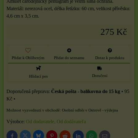
Amulet čarodějnický pentagram je velmi silná ochrana.
Materiál: nerezová ocel, délka řetízku: 60 cm, velikost přívěsku:
4,6 cm x 3,5 cm.
275 Kč
Přidat k Oblíbeným
Přidat do seznamu
Dotaz k produktu
Doručení
Hlídací pes
Česká pošta - balíkovna do 15 kg
•
95
Kč
•
Osobní odběr v Ostrově - výdejna
Výrobce:
Od dodavatele, Od dodávateľa
Bluesky
Twitter
Facebook
Pinterest
Reddit
LinkedIn
WhatsApp
E-