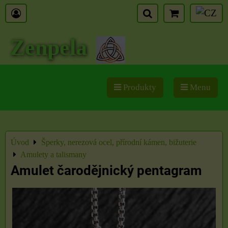
Zenpela
Produkty
Menu
Úvod
Šperky, nerezová ocel, přírodní kámen, bižuterie
Amulety a talismany
Amulet čarodějnický pentagram