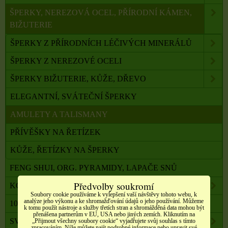
ŠPERKY, NEREZOVÁ OCEL, PŘÍRODNÍ KÁMEN,
BIŽUTERIE
ŠPERKY Z PŘÍRODNÍCH LÉČIVÝCH MINERÁLŮ
ŠPERKY Z NEREZOVÉ OCELI
ŠPERKY BIŽUTERIE, KŮŽE, DŘEVO
ELEGANTNÍ, SVÁTEČNÍ ŠPERKY
AMULETY A TALISMANY
PŘÍVĚŠKY NA ŘETÍZEK
KŮŽE, ŘETÍZKY NA ŠPERKY
FENG SHUI, ORG. PYRAMIDY, LAPAČE SNŮ
Předvolby soukromí
KOMPONENTY K VÝROBĚ SVÍČEK, ŠPERKŮ
Soubory cookie používáme k vylepšení vaší návštěvy tohoto webu, k
analýze jeho výkonu a ke shromažďování údajů o jeho používání. Můžeme
100 % PŘÍRODNÍ ESENCIÁLNÍ OLEJE SALOOS
k tomu použít nástroje a služby třetích stran a shromážděná data mohou být
přenášena partnerům v EU, USA nebo jiných zemích. Kliknutím na
SVÍČKY Z PALMOVÉHO A SÓJOVÉHO VOSKU
„Přijmout všechny soubory cookie“ vyjadřujete svůj souhlas s tímto
zpracováním. Níže můžete najít podrobné informace nebo upravit své