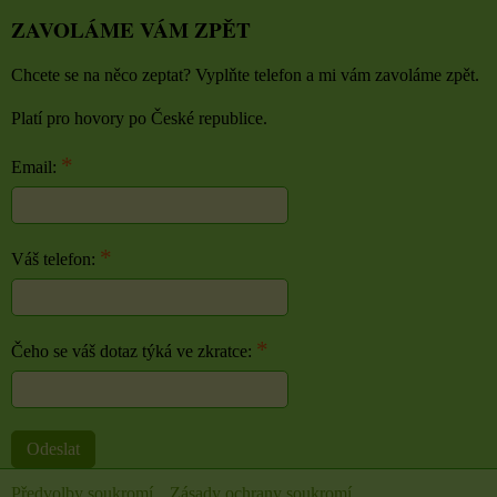
ZAVOLÁME VÁM ZPĚT
Chcete se na něco zeptat? Vyplňte telefon a mi vám zavoláme zpět.
Platí pro hovory po České republice.
*
Email:
*
Váš telefon:
*
Čeho se váš dotaz týká ve zkratce:
Odeslat
Předvolby soukromí
Zásady ochrany soukromí