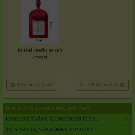
Kožená visačka na kufr
- modrá
Předchozí produkt
Následující produkt
DOVOLENÁ, CESTOVÁNÍ, DOPLŇKY
KABELKY, TAŠKY, SLUNEČNÍ BRÝLE AJ.
ŠÁLY, ŠÁTKY, NÁKRČNÍKY, PONOŽKY