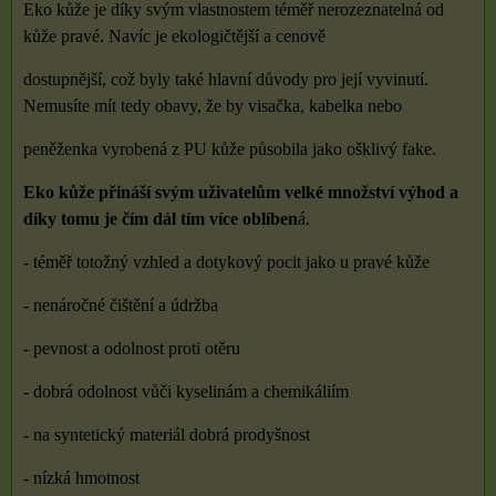
Eko kůže je díky svým vlastnostem téměř nerozeznatelná od
kůže pravé. Navíc je ekologičtější a cenově
dostupnější, což byly také hlavní důvody pro její vyvinutí.
Nemusíte mít tedy obavy, že by visačka, kabelka nebo
peněženka vyrobená z PU kůže působila jako ošklivý fake.
Eko kůže přináší svým uživatelům velké množství výhod a
díky tomu je čím dál tím více oblíben
á.
- téměř totožný vzhled a dotykový pocit jako u pravé kůže
- nenáročné čištění a údržba
- pevnost a odolnost proti otěru
- dobrá odolnost vůči kyselinám a chemikáliím
- na syntetický materiál dobrá prodyšnost
- nízká hmotnost