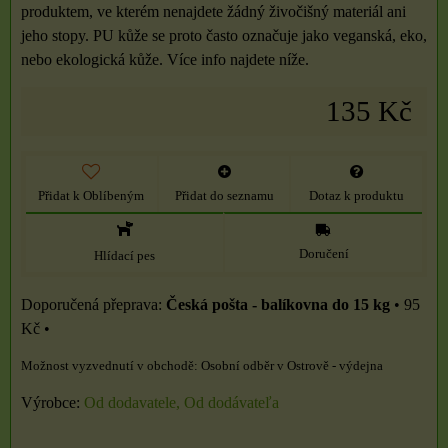
produktem, ve kterém nenajdete žádný živočišný materiál ani
jeho stopy. PU kůže se proto často označuje jako veganská, eko,
nebo ekologická kůže. Více info najdete níže.
135 Kč
Přidat k Oblíbeným
Přidat do seznamu
Dotaz k produktu
Doručení
Hlídací pes
Česká pošta - balíkovna do 15 kg
•
95
Kč
•
Osobní odběr v Ostrově - výdejna
Výrobce:
Od dodavatele, Od dodávateľa