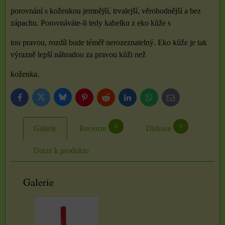
porovnání s koženkou jemnější, trvalejší, věrohodnější a bez
zápachu. Porovnáváte-li tedy kabelku z eko kůže s
tou pravou, rozdíl bude téměř nerozeznatelný. Eko kůže je tak
výrazně lepší náhradou za pravou kůži než
koženka.
Bluesky
Twitter
Facebook
Pinterest
Reddit
LinkedIn
WhatsApp
E-
mail
0
0
Galerie
Recenze
Diskuse
Dotaz k produktu
Galerie