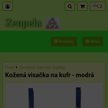
Zenpela
Produkty
Menu
Úvod
Dovolená, cestování, doplňky
Kožená visačka na kufr - modrá