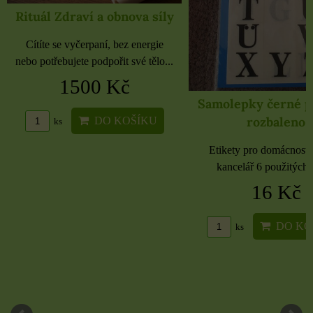
Rituál Zdraví a obnova síly
Cítíte se vyčerpaní, bez energie
nebo potřebujete podpořit své tělo...
1500 Kč
Samolepky černé 
rozbaleno
DO KOŠÍKU
ks
Etikety pro domácnost, 
kancelář 6 použitých 
16 Kč
DO KO
ks