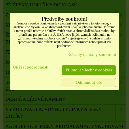
PŘÍČESKY, DOPLŇKY DO VLASŮ
ZAHRADA, BALKON, DOMÁCNOST
Předvolby soukromí
Soubory cookie používáme k vylepšení vaší návštěvy tohoto webu, k
KRÁSA A ZDRAVÍ
analýze jeho výkonu a ke shromažďování údajů o jeho používání. Můžeme
k tomu použít nástroje a služby třetích stran a shromážděná data mohou být
přenášena partnerům v EU, USA nebo jiných zemích. Kliknutím na
ŠPERKY, NEREZOVÁ OCEL, PŘÍRODNÍ KÁMEN,
„Přijmout všechny soubory cookie“ vyjadřujete svůj souhlas s tímto
BIŽUTERIE
zpracováním. Níže můžete najít podrobné informace nebo upravit své
preference.
FENG SHUI, ORG. PYRAMIDY, LAPAČE SNŮ
Zásady ochrany soukromí
KOMPONENTY K VÝROBĚ SVÍČEK, ŠPERKŮ
Ukázat podrobnosti
Přijmout všechny cookies
100 % PŘÍRODNÍ ESENCIÁLNÍ OLEJE SALOOS
SVÍČKY Z PALMOVÉHO A SÓJOVÉHO VOSKU
Odmítnout vše
ECO
DRAHÉ A LÉČIVÉ KAMENY
VYKUŘOVADLA, VONNÉ TYČINKY A ŠIŠKY,
UHLÍKY
KADIDELNICE, PÍCKY, AROMALAMPY, VYKUŘOVÁNÍ