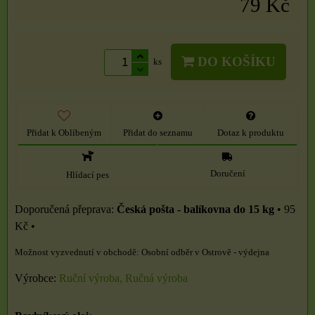
79 Kč
DO KOŠÍKU
ks
Přidat k Oblíbeným
Přidat do seznamu
Dotaz k produktu
Doručení
Hlídací pes
Česká pošta - balíkovna do 15 kg
•
95
Kč
•
Osobní odběr v Ostrově - výdejna
Výrobce:
Ruční výroba, Ručná výroba