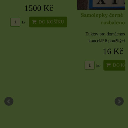
1500 Kč
Samolepky černé 
rozbaleno
DO KOŠÍKU
ks
Etikety pro domácnost, 
kancelář 6 použitých 
16 Kč
DO KO
ks