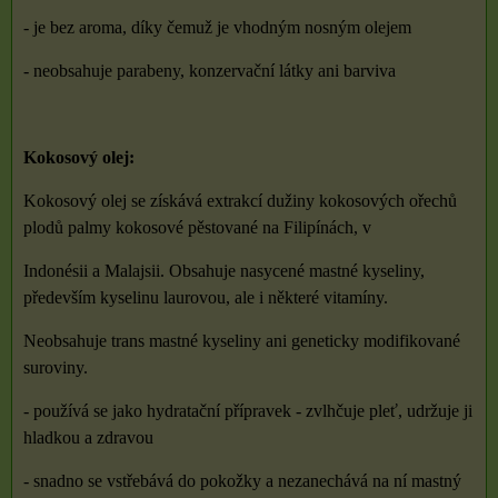
- je bez aroma, díky čemuž je vhodným nosným olejem
- neobsahuje parabeny, konzervační látky ani barviva
Kokosový olej:
Kokosový olej se získává extrakcí dužiny kokosových ořechů
plodů palmy kokosové pěstované na Filipínách, v
Indonésii a Malajsii. Obsahuje nasycené mastné kyseliny,
především kyselinu laurovou, ale i některé vitamíny.
Neobsahuje trans mastné kyseliny ani geneticky modifikované
suroviny.
- používá se jako hydratační přípravek - zvlhčuje pleť, udržuje ji
hladkou a zdravou
- snadno se vstřebává do pokožky a nezanechává na ní mastný