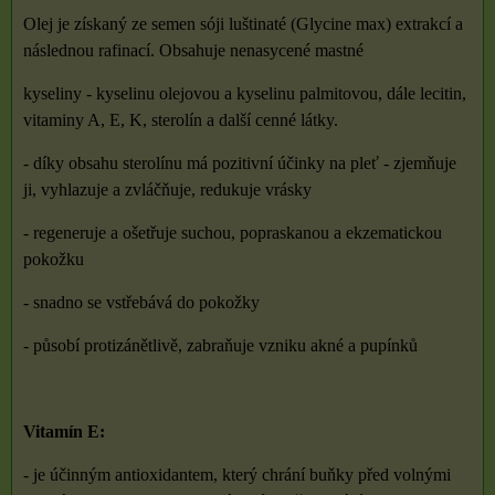
Olej je získaný ze semen sóji luštinaté (Glycine max) extrakcí a
následnou rafinací. Obsahuje nenasycené mastné
kyseliny - kyselinu olejovou a kyselinu palmitovou, dále lecitin,
vitaminy A, E, K, sterolín a další cenné látky.
- díky obsahu sterolínu má pozitivní účinky na pleť - zjemňuje
ji, vyhlazuje a zvláčňuje, redukuje vrásky
- regeneruje a ošetřuje suchou, popraskanou a ekzematickou
pokožku
- snadno se vstřebává do pokožky
- působí protizánětlivě, zabraňuje vzniku akné a pupínků
Vitamín E:
- je účinným antioxidantem, který chrání buňky před volnými