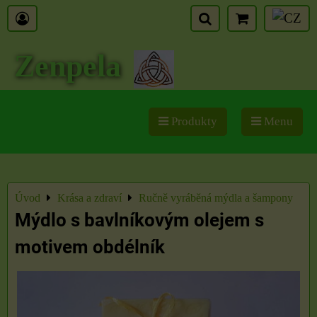
Zenpela
Produkty
Menu
Úvod
Krása a zdraví
Ručně vyráběná mýdla a šampony
Mýdlo s bavlníkovým olejem s
motivem obdélník