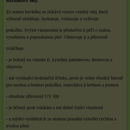
Bavlníkový olej:
Ze semen bavlníku se získává vysoce ceněný olej, který
výborně zklidňuje, hydratuje, vyhlazuje a vyživuje
pokožku. Svými vlastnostmi je předurčen k péči o zralou,
vysušenou a popraskanou pleť. Obnovuje ji a přirozeně
zvláčňuje.
- je bohatý na vitamin E, kyseliny palmitovou, linolovou a
olejovou
- má vynikající hydratační účinky, proto je velmi vhodný hlavně
pro suchou a hrubou pokožku, zanechává ji hebkou a jemnou
- obsahuje přirozený UV filtr
- je účinný proti vráskám a má dobré čistící vlastnosti
- u mýdel vyráběných za studena pomáhá vytvářet rychlou a
trvalou pěnu