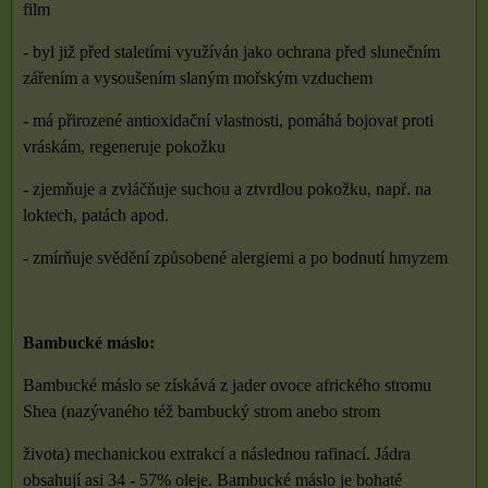
film
- byl již před staletími využíván jako ochrana před slunečním
zářením a vysoušením slaným mořským vzduchem
- má přirozené antioxidační vlastnosti, pomáhá bojovat proti
vráskám, regeneruje pokožku
- zjemňuje a zvláčňuje suchou a ztvrdlou pokožku, např. na
loktech, patách apod.
- zmírňuje svědění způsobené alergiemi a po bodnutí hmyzem
Bambucké máslo:
Bambucké máslo se získává z jader ovoce afrického stromu
Shea (nazývaného též bambucký strom anebo strom
života) mechanickou extrakcí a následnou rafinací. Jádra
obsahují asi 34 - 57% oleje. Bambucké máslo je bohaté