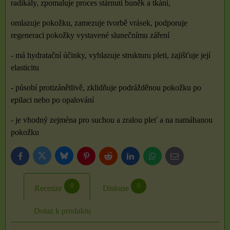
radikály, zpomaluje proces stárnutí buněk a tkání,
omlazuje pokožku, zamezuje tvorbě vrásek, podporuje
regeneraci pokožky vystavené slunečnímu záření
- má hydratační účinky, vyhlazuje strukturu pleti, zajišťuje její
elasticitu
- působí protizánětlivě, zklidňuje podrážděnou pokožku po
epilaci nebo po opalování
- je vhodný zejména pro suchou a zralou pleť a na namáhanou
pokožku
Bluesky
Twitter
Facebook
Pinterest
Reddit
LinkedIn
WhatsApp
E-
mail
0
0
Recenze
Diskuse
Dotaz k produktu