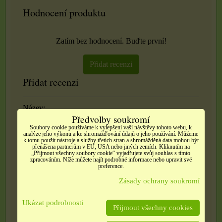
Hodnocení produktu
Zatím bez hodnocení. Buďte první!
Přidat recenzi
Přidat recenzi
Název:
Předvolby soukromí
Soubory cookie používáme k vylepšení vaší návštěvy tohoto webu, k
analýze jeho výkonu a ke shromažďování údajů o jeho používání. Můžeme
k tomu použít nástroje a služby třetích stran a shromážděná data mohou být
*
Jméno:
přenášena partnerům v EU, USA nebo jiných zemích. Kliknutím na
„Přijmout všechny soubory cookie“ vyjadřujete svůj souhlas s tímto
zpracováním. Níže můžete najít podrobné informace nebo upravit své
preference.
Recenze:
Zásady ochrany soukromí
Ukázat podrobnosti
Přijmout všechny cookies