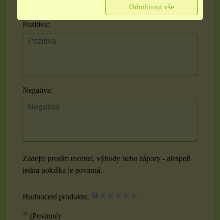
Odmítnout vše
Pozitiva:
Negativa:
Zadejte prosím recenzi, výhody nebo zápory - alespoň
jedna položka je povinná.
Hodnocení produktu:
*
(Povinné)