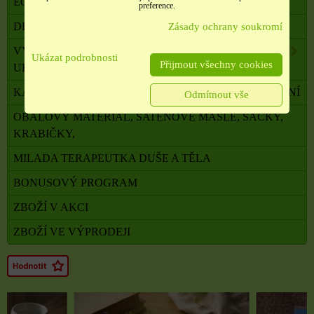
ECO
preference.
DRAHÉ A LÉČIVÉ KAMENY
Zásady ochrany soukromí
VYKUŘOVADLA, VONNÉ TYČINKY A ŠIŠKY,
Ukázat podrobnosti
Přijmout všechny cookies
UHLÍKY
KADIDELNICE, PÍCKY, AROMALAMPY, VYKUŘOVÁNÍ
Odmítnout vše
OBALOVÝ MATERIÁL, SATÉNOVÉ MAŠLE, SÁČKY,
KRABIČKY,
MILADA TERAPEUTKA DUŠE A TĚLA
BONUSOVÝ PROGRAM
ZBOŽÍ V AKCI
ZBOŽÍ VE VÝPRODEJI