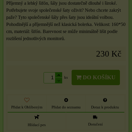
Příjemný a lehký šifón, šály jsou dostatečně dlouhé i široké.
Potřebujete svoje společenské šaty oživit? Nebo chcete zakrýt
paže? Tyto společenské šály přes šaty jsou ideální volbou.
Pohodlnější a příjemnější než klasická bolerka. Velikost: 160*50
cm, materiál: šifón. Barevnost se může minimálně lišit podle
rozlišení jednotlivých monitorů.
230 Kč
DO KOŠÍKU
ks
Přidat k Oblíbeným
Přidat do seznamu
Dotaz k produktu
Doručení
Hlídací pes