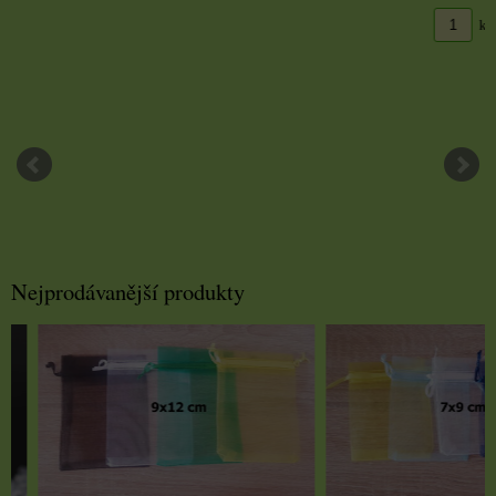
DO KO
ks
Nejprodávanější produkty