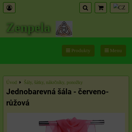
Zenpela
Produkty
Menu
Úvod
Šály, šátky, nákrčníky, ponožky
Jednobarevná šála - červeno-
růžová