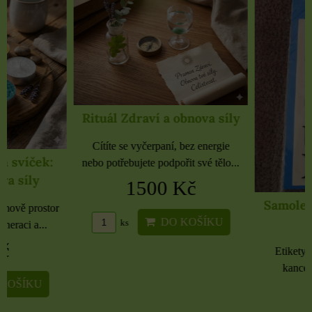
Rituál Zdraví a obnova síly
Cítíte se vyčerpaní, bez energie
nebo potřebujete podpořit své tělo...
1500 Kč
Samolepky černé 
rozbaleno
DO KOŠÍKU
ks
Etikety pro domácnost, 
kancelář 6 použitých 
16 Kč