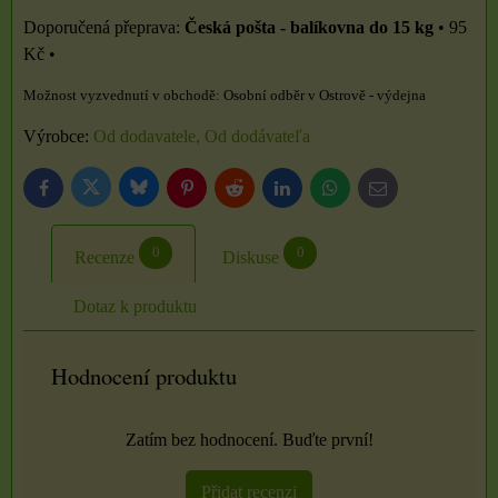
Česká pošta - balíkovna do 15 kg
•
95
Kč
•
Osobní odběr v Ostrově - výdejna
Výrobce:
Od dodavatele, Od dodávateľa
Bluesky
Twitter
Facebook
Pinterest
Reddit
LinkedIn
WhatsApp
E-
mail
0
0
Recenze
Diskuse
Dotaz k produktu
Hodnocení produktu
Zatím bez hodnocení. Buďte první!
Přidat recenzi