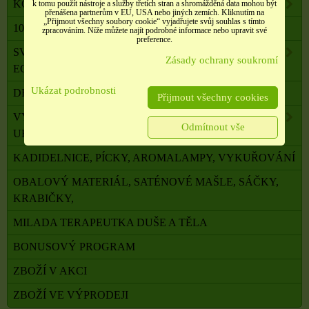
KOMPONENTY K VÝROBĚ SVÍČEK, ŠPERKŮ
k tomu použít nástroje a služby třetích stran a shromážděná data mohou být
přenášena partnerům v EU, USA nebo jiných zemích. Kliknutím na
„Přijmout všechny soubory cookie“ vyjadřujete svůj souhlas s tímto
100 % PŘÍRODNÍ ESENCIÁLNÍ OLEJE SALOOS
zpracováním. Níže můžete najít podrobné informace nebo upravit své
preference.
SVÍČKY Z PALMOVÉHO A SÓJOVÉHO VOSKU
Zásady ochrany soukromí
ECO
Ukázat podrobnosti
DRAHÉ A LÉČIVÉ KAMENY
Přijmout všechny cookies
VYKUŘOVADLA, VONNÉ TYČINKY A ŠIŠKY,
Odmítnout vše
UHLÍKY
KADIDELNICE, PÍCKY, AROMALAMPY, VYKUŘOVÁNÍ
OBALOVÝ MATERIÁL, SATÉNOVÉ MAŠLE, SÁČKY,
KRABIČKY,
MILADA TERAPEUTKA DUŠE A TĚLA
BONUSOVÝ PROGRAM
ZBOŽÍ V AKCI
ZBOŽÍ VE VÝPRODEJI