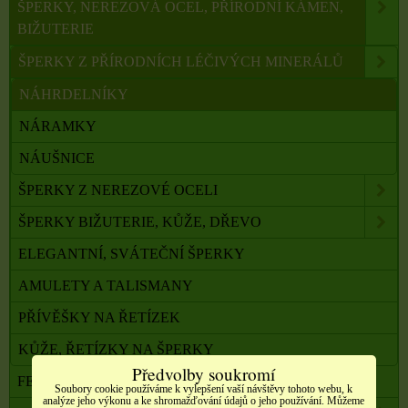
ŠPERKY, NEREZOVÁ OCEL, PŘÍRODNÍ KÁMEN,
BIŽUTERIE
ŠPERKY Z PŘÍRODNÍCH LÉČIVÝCH MINERÁLŮ
NÁHRDELNÍKY
NÁRAMKY
NÁUŠNICE
ŠPERKY Z NEREZOVÉ OCELI
ŠPERKY BIŽUTERIE, KŮŽE, DŘEVO
ELEGANTNÍ, SVÁTEČNÍ ŠPERKY
AMULETY A TALISMANY
PŘÍVĚŠKY NA ŘETÍZEK
KŮŽE, ŘETÍZKY NA ŠPERKY
Předvolby soukromí
FENG SHUI, ORG. PYRAMIDY, LAPAČE SNŮ
Soubory cookie používáme k vylepšení vaší návštěvy tohoto webu, k
analýze jeho výkonu a ke shromažďování údajů o jeho používání. Můžeme