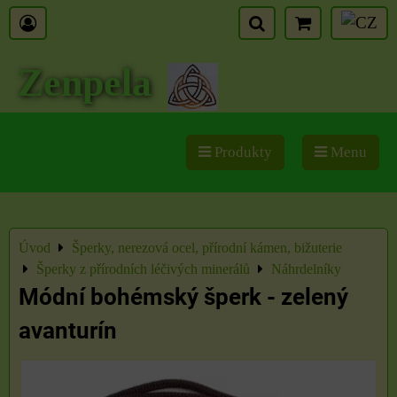
Zenpela
Produkty
Menu
Úvod
Šperky, nerezová ocel, přírodní kámen, bižuterie
Šperky z přírodních léčivých minerálů
Náhrdelníky
Módní bohémský šperk - zelený
avanturín