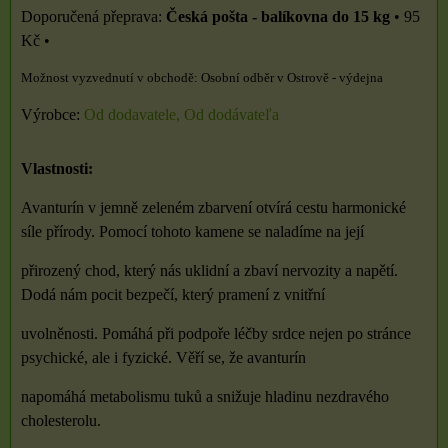
Česká pošta - balíkovna do 15 kg
•
95
Kč
•
Osobní odběr v Ostrově - výdejna
Výrobce:
Od dodavatele, Od dodávateľa
Vlastnosti:
Avanturín v jemně zeleném zbarvení otvírá cestu harmonické
síle přírody. Pomocí tohoto kamene se naladíme na její
přirozený chod, který nás uklidní a zbaví nervozity a napětí.
Dodá nám pocit bezpečí, který pramení z vnitřní
uvolněnosti. Pomáhá při podpoře léčby srdce nejen po stránce
psychické, ale i fyzické. Věří se, že avanturín
napomáhá metabolismu tuků a snižuje hladinu nezdravého
cholesterolu.