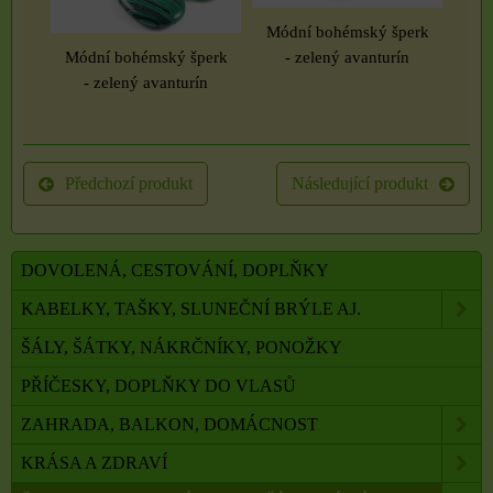
Módní bohémský šperk
Módní bohémský šperk
- zelený avanturín
- zelený avanturín
Předchozí produkt
Následující produkt
DOVOLENÁ, CESTOVÁNÍ, DOPLŇKY
KABELKY, TAŠKY, SLUNEČNÍ BRÝLE AJ.
ŠÁLY, ŠÁTKY, NÁKRČNÍKY, PONOŽKY
PŘÍČESKY, DOPLŇKY DO VLASŮ
ZAHRADA, BALKON, DOMÁCNOST
KRÁSA A ZDRAVÍ