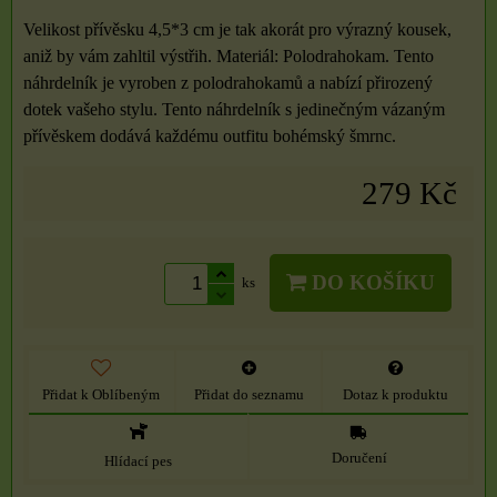
Velikost přívěsku 4,5*3 cm je tak akorát pro výrazný kousek,
aniž by vám zahltil výstřih. Materiál: Polodrahokam. Tento
náhrdelník je vyroben z polodrahokamů a nabízí přirozený
dotek vašeho stylu. Tento náhrdelník s jedinečným vázaným
přívěskem dodává každému outfitu bohémský šmrnc.
279 Kč
DO KOŠÍKU
ks
Přidat k Oblíbeným
Přidat do seznamu
Dotaz k produktu
Doručení
Hlídací pes