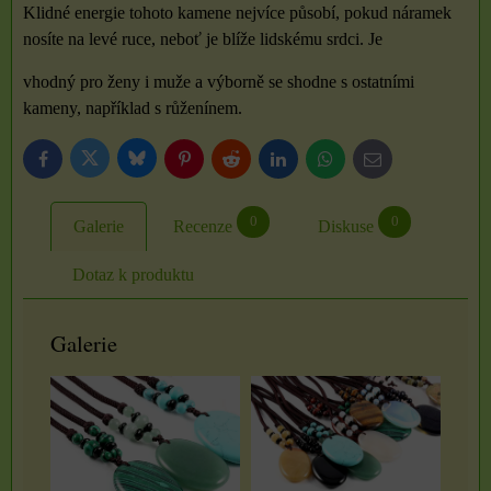
Klidné energie tohoto kamene nejvíce působí, pokud náramek
nosíte na levé ruce, neboť je blíže lidskému srdci. Je
vhodný pro ženy i muže a výborně se shodne s ostatními
kameny, například s růženínem.
Bluesky
Twitter
Facebook
Pinterest
Reddit
LinkedIn
WhatsApp
E-
mail
0
0
Galerie
Recenze
Diskuse
Dotaz k produktu
Galerie