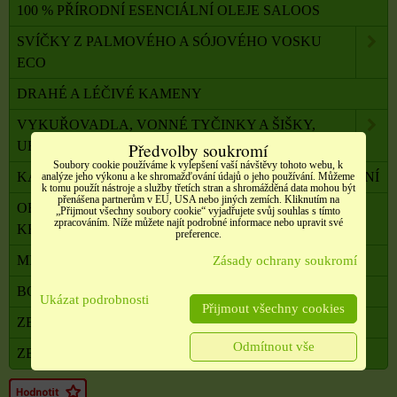
100 % PŘÍRODNÍ ESENCIÁLNÍ OLEJE SALOOS
SVÍČKY Z PALMOVÉHO A SÓJOVÉHO VOSKU
ECO
DRAHÉ A LÉČIVÉ KAMENY
VYKUŘOVADLA, VONNÉ TYČINKY A ŠIŠKY,
UHLÍKY
Předvolby soukromí
Soubory cookie používáme k vylepšení vaší návštěvy tohoto webu, k
KADIDELNICE, PÍCKY, AROMALAMPY, VYKUŘOVÁNÍ
analýze jeho výkonu a ke shromažďování údajů o jeho používání. Můžeme
k tomu použít nástroje a služby třetích stran a shromážděná data mohou být
přenášena partnerům v EU, USA nebo jiných zemích. Kliknutím na
OBALOVÝ MATERIÁL, SATÉNOVÉ MAŠLE, SÁČKY,
„Přijmout všechny soubory cookie“ vyjadřujete svůj souhlas s tímto
zpracováním. Níže můžete najít podrobné informace nebo upravit své
KRABIČKY,
preference.
MILADA TERAPEUTKA DUŠE A TĚLA
Zásady ochrany soukromí
BONUSOVÝ PROGRAM
Ukázat podrobnosti
Přijmout všechny cookies
ZBOŽÍ V AKCI
Odmítnout vše
ZBOŽÍ VE VÝPRODEJI