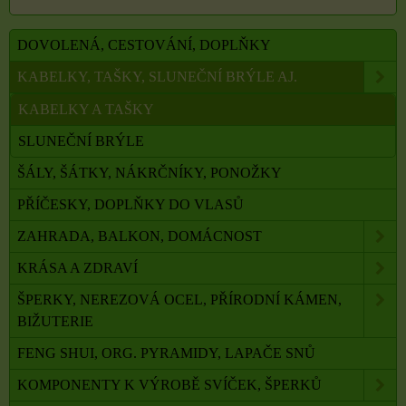
DOVOLENÁ, CESTOVÁNÍ, DOPLŇKY
KABELKY, TAŠKY, SLUNEČNÍ BRÝLE AJ.
KABELKY A TAŠKY
SLUNEČNÍ BRÝLE
ŠÁLY, ŠÁTKY, NÁKRČNÍKY, PONOŽKY
PŘÍČESKY, DOPLŇKY DO VLASŮ
ZAHRADA, BALKON, DOMÁCNOST
KRÁSA A ZDRAVÍ
ŠPERKY, NEREZOVÁ OCEL, PŘÍRODNÍ KÁMEN,
BIŽUTERIE
FENG SHUI, ORG. PYRAMIDY, LAPAČE SNŮ
KOMPONENTY K VÝROBĚ SVÍČEK, ŠPERKŮ