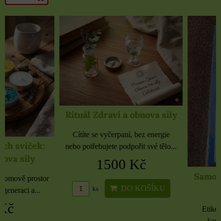
Rituál Zdraví a obnova síly
Cítíte se vyčerpaní, bez energie
nebo potřebujete podpořit své tělo...
1500 Kč
Samolepky černé 
rozbaleno
DO KOŠÍKU
ks
Etikety pro domácnost, 
kancelář 6 použitých 