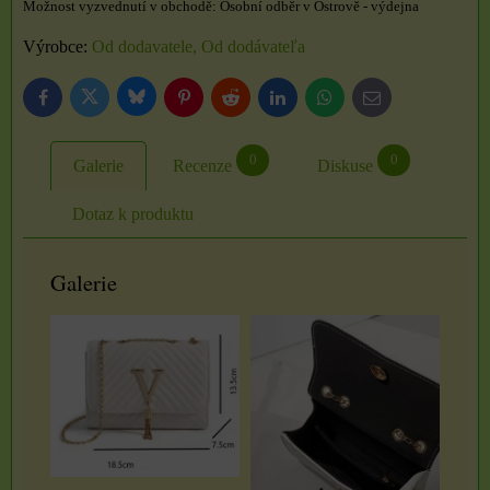
Osobní odběr v Ostrově - výdejna
Výrobce:
Od dodavatele, Od dodávateľa
Bluesky
Twitter
Facebook
Pinterest
Reddit
LinkedIn
WhatsApp
E-
mail
0
0
Galerie
Recenze
Diskuse
Dotaz k produktu
Galerie