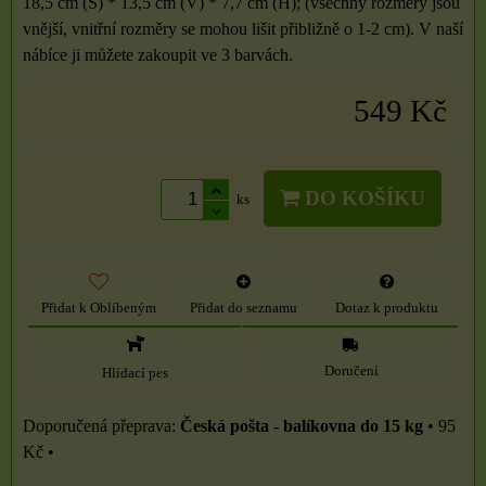
18,5 cm (Š) * 13,5 cm (V) * 7,7 cm (H); (všechny rozměry jsou
vnější, vnitřní rozměry se mohou lišit přibližně o 1-2 cm). V naší
nábíce ji můžete zakoupit ve 3 barvách.
549 Kč
DO KOŠÍKU
ks
Přidat k Oblíbeným
Přidat do seznamu
Dotaz k produktu
Doručení
Hlídací pes
Česká pošta - balíkovna do 15 kg
•
95
Kč
•