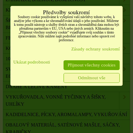
KRÁSA A ZDRAVÍ
Předvolby soukromí
Soubory cookie používáme k vylepšení vaší návštěvy tohoto webu, k
ŠPERKY, NEREZOVÁ OCEL, PŘÍRODNÍ KÁMEN,
analýze jeho výkonu a ke shromažďování údajů o jeho používání. Můžeme
k tomu použít nástroje a služby třetích stran a shromážděná data mohou být
BIŽUTERIE
přenášena partnerům v EU, USA nebo jiných zemích. Kliknutím na
„Přijmout všechny soubory cookie“ vyjadřujete svůj souhlas s tímto
zpracováním. Níže můžete najít podrobné informace nebo upravit své
FENG SHUI, ORG. PYRAMIDY, LAPAČE SNŮ
preference.
KOMPONENTY K VÝROBĚ SVÍČEK, ŠPERKŮ
Zásady ochrany soukromí
100 % PŘÍRODNÍ ESENCIÁLNÍ OLEJE SALOOS
Ukázat podrobnosti
Přijmout všechny cookies
SVÍČKY Z PALMOVÉHO A SÓJOVÉHO VOSKU
ECO
Odmítnout vše
DRAHÉ A LÉČIVÉ KAMENY
VYKUŘOVADLA, VONNÉ TYČINKY A ŠIŠKY,
UHLÍKY
KADIDELNICE, PÍCKY, AROMALAMPY, VYKUŘOVÁNÍ
OBALOVÝ MATERIÁL, SATÉNOVÉ MAŠLE, SÁČKY,
KRABIČKY,