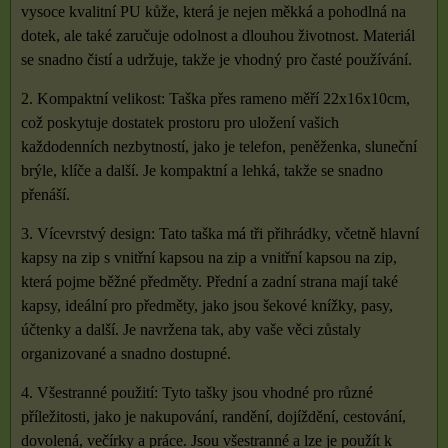
vysoce kvalitní PU kůže, která je nejen měkká a pohodlná na
dotek, ale také zaručuje odolnost a dlouhou životnost. Materiál
se snadno čistí a udržuje, takže je vhodný pro časté používání.
2. Kompaktní velikost: Taška přes rameno měří 22x16x10cm,
což poskytuje dostatek prostoru pro uložení vašich
každodenních nezbytností, jako je telefon, peněženka, sluneční
brýle, klíče a další. Je kompaktní a lehká, takže se snadno
přenáší.
3. Vícevrstvý design: Tato taška má tři přihrádky, včetně hlavní
kapsy na zip s vnitřní kapsou na zip a vnitřní kapsou na zip,
která pojme běžné předměty. Přední a zadní strana mají také
kapsy, ideální pro předměty, jako jsou šekové knížky, pasy,
účtenky a další. Je navržena tak, aby vaše věci zůstaly
organizované a snadno dostupné.
4. Všestranné použití: Tyto tašky jsou vhodné pro různé
příležitosti, jako je nakupování, randění, dojíždění, cestování,
dovolená, večírky a práce. Jsou všestranné a lze je použít k