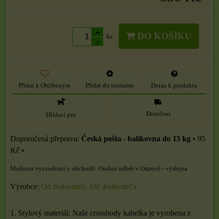
DO KOŠÍKU
ks
Přidat k Oblíbeným
Přidat do seznamu
Dotaz k produktu
Doručení
Hlídací pes
Česká pošta - balíkovna do 15 kg
•
95
Kč
•
Osobní odběr v Ostrově - výdejna
Výrobce:
Od dodavatele, Od dodávateľa
1. Stylový materiál: Naše crossbody kabelka je vyrobena z