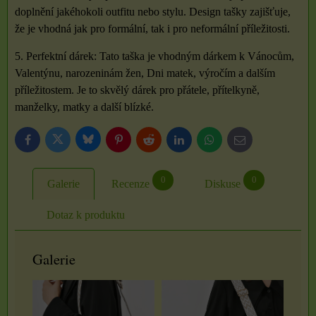
doplnění jakéhokoli outfitu nebo stylu. Design tašky zajišťuje,
že je vhodná jak pro formální, tak i pro neformální příležitosti.
5. Perfektní dárek: Tato taška je vhodným dárkem k Vánocům,
Valentýnu, narozeninám žen, Dni matek, výročím a dalším
příležitostem. Je to skvělý dárek pro přátele, přítelkyně,
manželky, matky a další blízké.
Bluesky
Twitter
Facebook
Pinterest
Reddit
LinkedIn
WhatsApp
E-
mail
0
0
Galerie
Recenze
Diskuse
Dotaz k produktu
Galerie