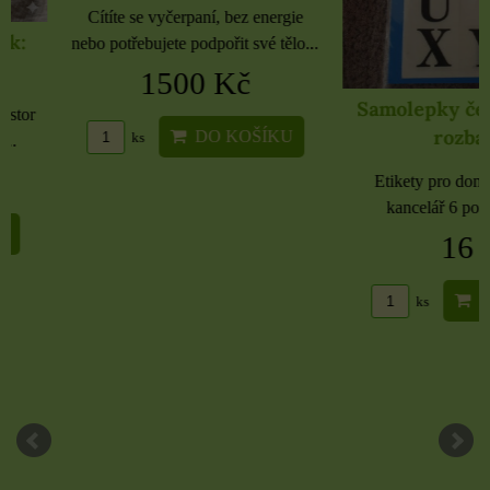
Cítíte se vyčerpaní, bez energie
nebo potřebujete podpořit své tělo...
1500 Kč
Samolepky černé 
rozbaleno
DO KOŠÍKU
ks
Etikety pro domácnost, 
kancelář 6 použitých 
16 Kč
DO KO
ks