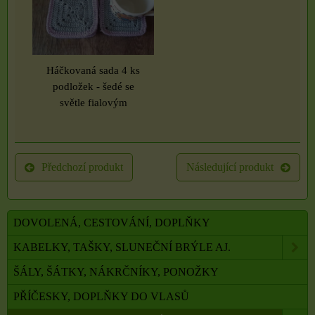
Háčkovaná sada 4 ks
podložek - šedé se
světle fialovým
Předchozí produkt
Následující produkt
DOVOLENÁ, CESTOVÁNÍ, DOPLŇKY
KABELKY, TAŠKY, SLUNEČNÍ BRÝLE AJ.
ŠÁLY, ŠÁTKY, NÁKRČNÍKY, PONOŽKY
PŘÍČESKY, DOPLŇKY DO VLASŮ