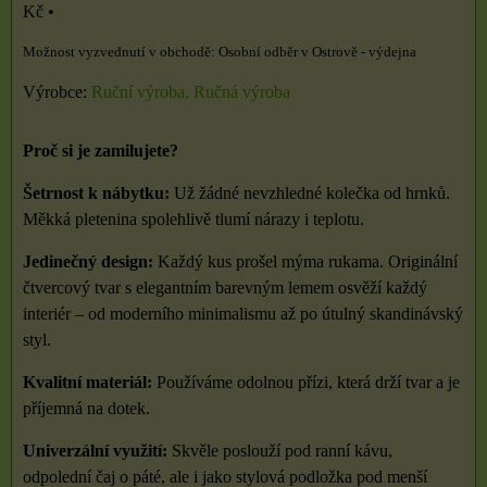
Kč
•
Osobní odběr v Ostrově - výdejna
Výrobce:
Ruční výroba, Ručná výroba
Proč si je zamilujete?
Šetrnost k nábytku:
Už žádné nevzhledné kolečka od hrnků.
Měkká pletenina spolehlivě tlumí nárazy i teplotu.
Jedinečný design:
Každý kus prošel mýma rukama. Originální
čtvercový tvar s elegantním barevným lemem osvěží každý
interiér – od moderního minimalismu až po útulný skandinávský
styl.
Kvalitní materiál:
Používáme odolnou přízi, která drží tvar a je
příjemná na dotek.
Univerzální využití:
Skvěle poslouží pod ranní kávu,
odpolední čaj o páté, ale i jako stylová podložka pod menší