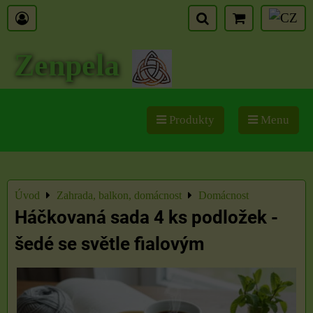
Zenpela
Produkty
Menu
Úvod
Zahrada, balkon, domácnost
Domácnost
Háčkovaná sada 4 ks podložek -
šedé se světle fialovým