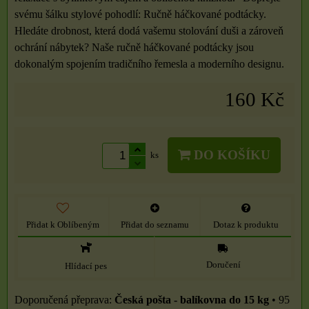
svému šálku stylové pohodlí: Ručně háčkované podtácky.
Hledáte drobnost, která dodá vašemu stolování duši a zároveň
ochrání nábytek? Naše ručně háčkované podtácky jsou
dokonalým spojením tradičního řemesla a moderního designu.
160 Kč
DO KOŠÍKU
ks
Přidat k Oblíbeným
Přidat do seznamu
Dotaz k produktu
Doručení
Hlídací pes
Česká pošta - balíkovna do 15 kg
•
95