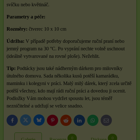
svíčku nebo květináč.
Parametry a péče:
Rozměry:
čtverec 10 x 10 cm
Údržba:
V případě potřeby doporučujeme ruční praní nebo
jemný program na 30 °C. Po vyprání nechte volně uschnout
(ideálně vytvarované na rovné ploše). Nežehlit.
Tip:
Podtácky jsou také nádherným dárkem pro milovníky
útulného domova. Sada několika kusů potěší kamarádku,
maminku i kolegyni v práci. Malý milý dárek, který zcela určitě
potěší všechny, kdo mají rádi ruční práci a dovedou ji ocenit.
Podložky Vám mohou vydržet spoustu let, jsou téměř
nezničitelné a udržují se velice snadno.
Bluesky
Twitter
Facebook
Pinterest
Reddit
LinkedIn
WhatsApp
E-
mail
0
0
Galerie
Recenze
Diskuse