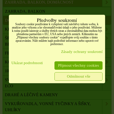
ZAHRADA, BALKON, DOMÁCNOST
ZAHRADA, BALKON
Předvolby soukromí
DOMÁCNOST
Soubory cookie používáme k vylepšení vaší návštěvy tohoto webu, k
analýze jeho výkonu a ke shromažďování údajů o jeho používání. Můžeme
KRÁSA A ZDRAVÍ
k tomu použít nástroje a služby třetích stran a shromážděná data mohou být
přenášena partnerům v EU, USA nebo jiných zemích. Kliknutím na
„Přijmout všechny soubory cookie“ vyjadřujete svůj souhlas s tímto
ŠPERKY, NEREZOVÁ OCEL, PŘÍRODNÍ KÁMEN,
zpracováním. Níže můžete najít podrobné informace nebo upravit své
BIŽUTERIE
preference.
Zásady ochrany soukromí
FENG SHUI, ORG. PYRAMIDY, LAPAČE SNŮ
KOMPONENTY K VÝROBĚ SVÍČEK, ŠPERKŮ
Ukázat podrobnosti
Přijmout všechny cookies
100 % PŘÍRODNÍ ESENCIÁLNÍ OLEJE SALOOS
Odmítnout vše
SVÍČKY Z PALMOVÉHO A SÓJOVÉHO VOSKU
ECO
DRAHÉ A LÉČIVÉ KAMENY
VYKUŘOVADLA, VONNÉ TYČINKY A ŠIŠKY,
UHLÍKY