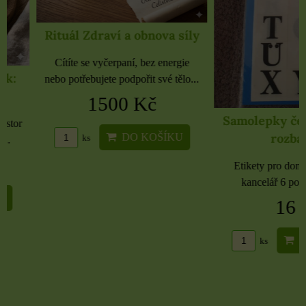
Rituál Zdraví a obnova síly
Cítíte se vyčerpaní, bez energie
nebo potřebujete podpořit své tělo...
1500 Kč
Samolepky černé 
rozbaleno
DO KOŠÍKU
ks
Etikety pro domácnost, 
kancelář 6 použitých 
16 Kč
DO KO
ks