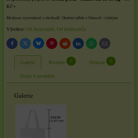
Kč
•
Osobní odběr v Ostrově - výdejna
Výrobce:
Od dodavatele, Od dodávateľa
Bluesky
Twitter
Facebook
Pinterest
Reddit
LinkedIn
WhatsApp
E-
mail
0
0
Galerie
Recenze
Diskuse
Dotaz k produktu
Galerie