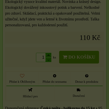
Ekologický vysoce kvalitní materiál. Novinka a krásný design.
Ekologický dovážený inkoustový potisk a barvení. Neškodné
pro zdraví. Skládací, praktická a opakovaně použitelná. Velmi
užitečné, když jdete ven a šetrné k životnímu prostředí. Taška
personalizovaná, pro každodenní použití.
110 Kč
DO KOŠÍKU
ks
Přidat k Oblíbeným
Přidat do seznamu
Dotaz k produktu
Doručení
Hlídací pes
Česká pošta - balíkovna do 15 kg
•
95