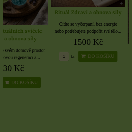
Rituál Zdraví a obnova síly
Cítíte se vyčerpaní, bez energie
nebo potřebujete podpořit své tělo...
1500 Kč
Samolepky černé 
rozbaleno
DO KOŠÍKU
ks
Etikety pro domácnost, 
kancelář 6 použitých 
16 Kč
DO KO
ks