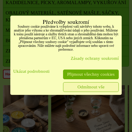
KADIDELNICE, PÍCKY, AROMALAMPY, VYKUŘOVÁNÍ
OBALOVÝ MATERIÁL, SATÉNOVÉ MAŠLE, SÁČKY,
KRABIČKY,
Předvolby soukromí
Soubory cookie používáme k vylepšení vaší návštěvy tohoto webu, k
MILADA TERAPEUTKA DUŠE A TĚLA
analýze jeho výkonu a ke shromažďování údajů o jeho používání. Můžeme
k tomu použít nástroje a služby třetích stran a shromážděná data mohou být
přenášena partnerům v EU, USA nebo jiných zemích. Kliknutím na
BONUSOVÝ PROGRAM
„Přijmout všechny soubory cookie“ vyjadřujete svůj souhlas s tímto
zpracováním. Níže můžete najít podrobné informace nebo upravit své
preference.
ZBOŽÍ V AKCI
Zásady ochrany soukromí
ZBOŽÍ VE VÝPRODEJI
Ukázat podrobnosti
Přijmout všechny cookies
Odmítnout vše