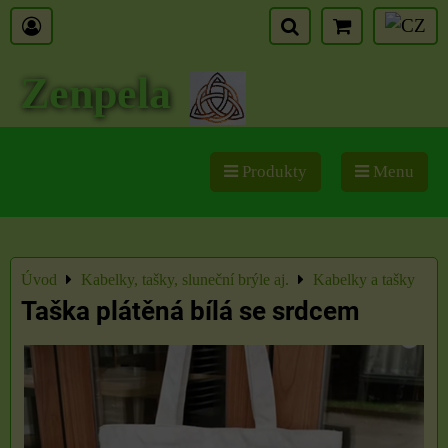
Zenpela
Produkty
Menu
Úvod
Kabelky, tašky, sluneční brýle aj.
Kabelky a tašky
Taška plátěná bílá se srdcem