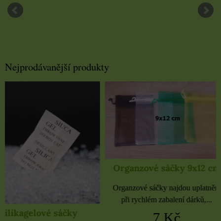
Nejprodávanější produkty
Organzové sáčky 9x12 cm
Organzové sáčky 
Organzové sáčky najdou uplatnění
Organzové sáčky najdou 
při rychlém zabalení dárků,...
při rychlém zabalení dá
7 Kč
5 Kč