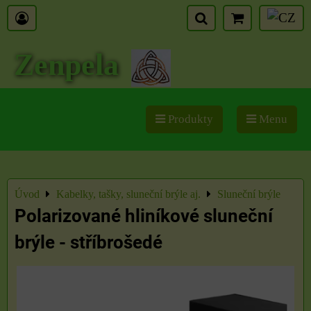
Zenpela
Produkty
Menu
Úvod
Kabelky, tašky, sluneční brýle aj.
Sluneční brýle
Polarizované hliníkové sluneční
brýle - stříbrošedé