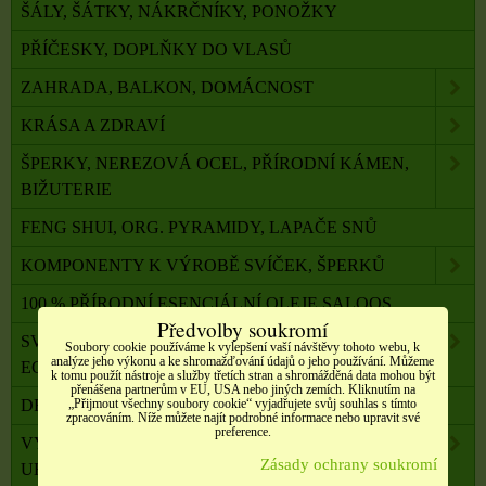
ŠÁLY, ŠÁTKY, NÁKRČNÍKY, PONOŽKY
PŘÍČESKY, DOPLŇKY DO VLASŮ
ZAHRADA, BALKON, DOMÁCNOST
KRÁSA A ZDRAVÍ
ŠPERKY, NEREZOVÁ OCEL, PŘÍRODNÍ KÁMEN,
BIŽUTERIE
FENG SHUI, ORG. PYRAMIDY, LAPAČE SNŮ
KOMPONENTY K VÝROBĚ SVÍČEK, ŠPERKŮ
100 % PŘÍRODNÍ ESENCIÁLNÍ OLEJE SALOOS
Předvolby soukromí
SVÍČKY Z PALMOVÉHO A SÓJOVÉHO VOSKU
Soubory cookie používáme k vylepšení vaší návštěvy tohoto webu, k
analýze jeho výkonu a ke shromažďování údajů o jeho používání. Můžeme
ECO
k tomu použít nástroje a služby třetích stran a shromážděná data mohou být
přenášena partnerům v EU, USA nebo jiných zemích. Kliknutím na
„Přijmout všechny soubory cookie“ vyjadřujete svůj souhlas s tímto
DRAHÉ A LÉČIVÉ KAMENY
zpracováním. Níže můžete najít podrobné informace nebo upravit své
preference.
VYKUŘOVADLA, VONNÉ TYČINKY A ŠIŠKY,
Zásady ochrany soukromí
UHLÍKY