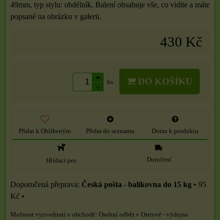
49mm, typ stylu: obdélník. Balení obsahuje vše, co vidíte a máte
popsané na obrázku v galerii.
430 Kč
DO KOŠÍKU
ks
Přidat k Oblíbeným
Přidat do seznamu
Dotaz k produktu
Doručení
Hlídací pes
Česká pošta - balíkovna do 15 kg
•
95
Kč
•
Osobní odběr v Ostrově - výdejna