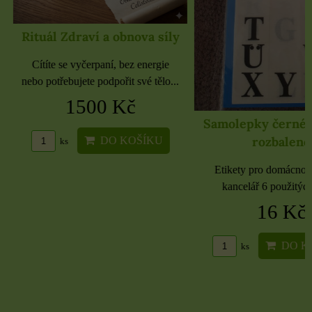
Rituál Zdraví a obnova síly
Cítíte se vyčerpaní, bez energie
nebo potřebujete podpořit své tělo...
1500 Kč
Samolepky černé 
rozbaleno
DO KOŠÍKU
ks
Etikety pro domácnost, 
kancelář 6 použitých 
16 Kč
DO KO
ks