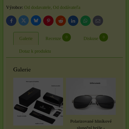
Výrobce:
Od dodavatele, Od dodávateľa
Bluesky
Twitter
Facebook
Pinterest
Reddit
LinkedIn
WhatsApp
E-
mail
0
0
Galerie
Recenze
Diskuse
Dotaz k produktu
Galerie
Polarizované hliníkové
sluneční brýle -