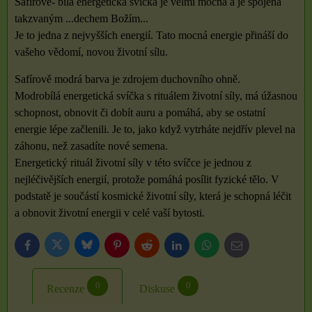
Safírově- bílá energetická svíčka je velmi mocná a je spojená
takzvaným ...dechem Božím...
Je to jedna z nejvyšších energií. Tato mocná energie přináší do
vašeho vědomí, novou životní sílu.
Safírově modrá barva je zdrojem duchovního ohně.
Modrobílá energetická svíčka s rituálem životní síly, má úžasnou
schopnost, obnovit či dobít auru a pomáhá, aby se ostatní
energie lépe začlenili. Je to, jako když vytrháte nejdřív plevel na
záhonu, než zasadíte nové semena.
Energetický rituál životní síly v této svíčce je jednou z
nejléčivějších energií, protože pomáhá posílit fyzické tělo. V
podstatě je součástí kosmické životní síly, která je schopná léčit
a obnovit životní energii v celé vaší bytosti.
Bluesky
Twitter
Facebook
Pinterest
Reddit
LinkedIn
WhatsApp
E-
mail
0
0
Recenze
Diskuse