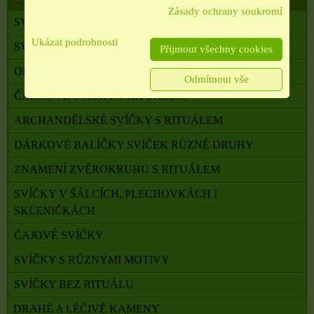
Zásady ochrany soukromí
SVÍČKY RITUÁLNÍ S RUNAMI
Ukázat podrobnosti
SVÍČKY PRO RŮZNÉ RITUÁLY
Přijmout všechny cookies
OLTÁŘNÍ SVÍČKY
Odmítnout vše
ČAKROVÉ SVÍČKY S RITUÁLEM
ARCHANDĚLSKÉ SVÍČKY S RITUÁLEM
DÁRKOVÉ BALÍČKY SVÍČEK RŮZNÉ DRUHY
ZNAMENÍ ZVĚROKRUHU S RITUÁLEM
SVÍČKY V ŠÁLCÍCH, PLECHOVKÁCH I
SKLENIČKÁCH
ČAJOVÉ SVÍČKY
SVÍČKY S RŮZNÝMI MOTIVY
SVÍČKY BEZ RITUÁLU
DRAHÉ A LÉČIVÉ KAMENY