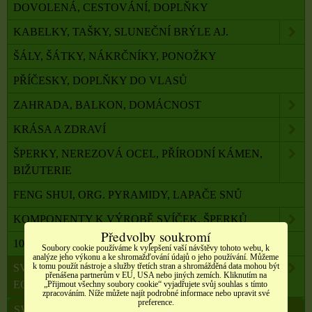
DOVOLENÁ, CESTOVÁNÍ, DOPLŇKY
KABELKY, TAŠKY, SLUNEČNÍ BRÝLE AJ.
ŠÁLY, ŠÁTKY, NÁKRČNÍKY, PONOŽKY
PŘÍČESKY, DOPLŇKY DO VLASŮ
ZAHRADA, BALKON, DOMÁCNOST
KRÁSA A ZDRAVÍ
ŠPERKY, NEREZOVÁ OCEL, PŘÍRODNÍ KÁMEN,
BIŽUTERIE
FENG SHUI, ORG. PYRAMIDY, LAPAČE SNŮ
KOMPONENTY K VÝROBĚ SVÍČEK, ŠPERKŮ
Předvolby soukromí
100 % PŘÍRODNÍ ESENCIÁLNÍ OLEJE SALOOS
Soubory cookie používáme k vylepšení vaší návštěvy tohoto webu, k
analýze jeho výkonu a ke shromažďování údajů o jeho používání. Můžeme
k tomu použít nástroje a služby třetích stran a shromážděná data mohou být
SVÍČKY Z PALMOVÉHO A SÓJOVÉHO VOSKU
přenášena partnerům v EU, USA nebo jiných zemích. Kliknutím na
ECO
„Přijmout všechny soubory cookie“ vyjadřujete svůj souhlas s tímto
zpracováním. Níže můžete najít podrobné informace nebo upravit své
preference.
SVÍČKY S RITUÁLEM