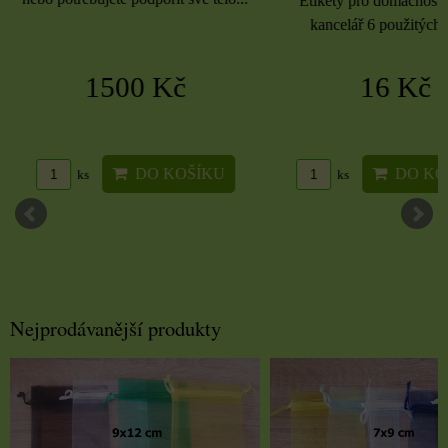
Etikety pro domácnost, 
kancelář 6 použitých 
1500 Kč
16 Kč
DO KOŠÍKU
DO KO
ks
ks
Nejprodávanější produkty