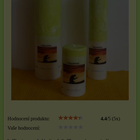
Hodnocení produktu:
4.4
/
5
(
5
x)
Vaše hodnocení: